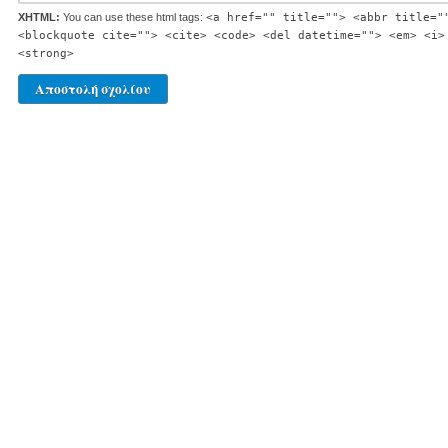
XHTML:
You can use these html tags:
<a href="" title=""> <abbr title="
<blockquote cite=""> <cite> <code> <del datetime=""> <em> <i>
<strong>