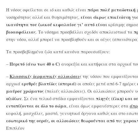
πάρα πολύ μεταδοτική
Η νόσος οφείλεται σε ιό και καθώς είναι
μ
είναι άκρως επικίνδυνη γι
νοσηρότητας αλλά και θνησιμότητας,
ικανότητα του ζωικού κεφαλαίου γι’ αυτό είναι
κρίσιμης σημα
βιοασφάλειας
π
. Το νόσημα προσβάλλει σχεδόν αποκλειστικά τα
στην νόσο, αλλά μπορεί να προσβληθούν και οι αίγες (σπανιότερα
Τα προσβεβλημένα ζώα κατά κανόνα παρουσιάζουν:
Πυρετό (άνω των 40 ο C)
–
ανορεξία και κατήφεια στα αρχικά το
Κλασσικές δερματικές αλλοιώσεις
–
της νόσου που εμφανίζονται
ερυθρές βλατίδες (σπυριά)
αρχικά
οι οποίες μετά από 6-7 ημέρε
μαύρου χρώματος
(παλιές αλλοιώσεις). Οι αλλοιώσεις μπορούν 
οζιδίων
πληγές (έλκη) και ο
. Σε ένα τελικό στάδιο εμφανίζονται
εντοπίζονται σε όλο το σώμα
άτρ
, είναι όμως εμφανέστερες στα
κεφαλή, μασχάλες, μαστό, γεννητικά όργανα καθώς και στο εσωτε
εσωτερικό της ουράς, οι αλλοιώσεις θεωρούνται
από τις χαρακτ
Επιπλέον