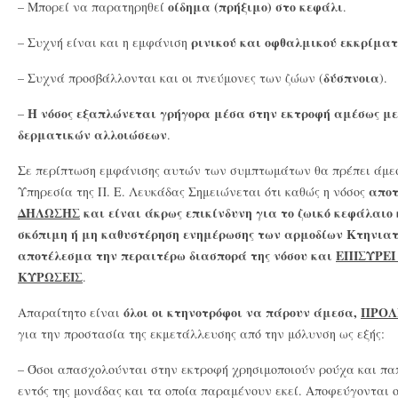
οίδημα (πρήξιμο) στο κεφάλι
– Μπορεί να παρατηρηθεί
.
ρινικού και οφθαλμικού εκκρίματ
– Συχνή είναι και η εμφάνιση
δύσπνοια
– Συχνά προσβάλλονται και οι πνεύμονες των ζώων (
).
Η νόσος εξαπλώνεται γρήγορα μέσα στην εκτροφή αμέσως μ
–
δερματικών αλλοιώσεων
.
Σε περίπτωση εμφάνισης αυτών των συμπτωμάτων θα πρέπει άμεσα
αποτ
Υπηρεσία της Π. Ε. Λευκάδας Σημειώνεται ότι καθώς η νόσος
ΔΗΛΩΣΗΣ
και είναι άκρως επικίνδυνη για το ζωικό κεφάλαιο 
σκόπιμη ή μη καθυστέρηση ενημέρωσης των αρμοδίων Κτηνιατ
αποτέλεσμα την περαιτέρω διασπορά της νόσου και
ΕΠΙΣΥΡΕΙ
ΚΥΡΩΣΕΙΣ
.
όλοι οι κτηνοτρόφοι να πάρουν άμεσα,
ΠΡΟΛ
Απαραίτητο είναι
για την προστασία της εκμετάλλευσης από την μόλυνση ως εξής:
– Όσοι απασχολούνται στην εκτροφή χρησιμοποιούν ρούχα και πα
εντός της μονάδας και τα οποία παραμένουν εκεί. Αποφεύγονται ο