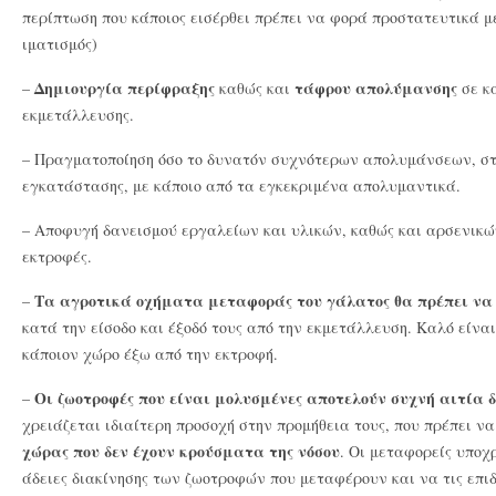
περίπτωση που κάποιος εισέρθει πρέπει να φορά προστατευτικά μ
ιματισμός)
Δημιουργία περίφραξης
τάφρου απολύμανσης
–
καθώς και
σε κά
εκμετάλλευσης.
– Πραγματοποίηση όσο το δυνατόν συχνότερων απολυμάνσεων, στ
εγκατάστασης, με κάποιο από τα εγκεκριμένα απολυμαντικά.
– Αποφυγή δανεισμού εργαλείων και υλικών, καθώς και αρσενικ
εκτροφές.
Τα αγροτικά οχήματα μεταφοράς του γάλατος θα πρέπει ν
–
κατά την είσοδο και έξοδό τους από την εκμετάλλευση. Καλό είνα
κάποιον χώρο έξω από την εκτροφή.
Οι ζωοτροφές που είναι μολυσμένες αποτελούν συχνή αιτία 
–
χρειάζεται ιδιαίτερη προσοχή στην προμήθεια τους, που πρέπει ν
χώρας που δεν έχουν κρούσματα της νόσου
. Οι μεταφορείς υπο
άδειες διακίνησης των ζωοτροφών που μεταφέρουν και να τις επ