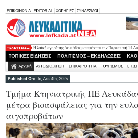
ΕΠΙΚΟΙΝΩΝΙΑ
EDITORIAL
ΧΟΡΗΓΙΕΣ
ΣΥΝΔΕΣΜΟΙ
Η λαϊκή αγορά της Λευκάδας μεταφέρεται την Παρασκευή 14 Α
Εορτασμός της Μεταμόρφωσης στο Μεγανήσι Λευκάδας
ΤΟΠΙΚΕΣ ΕΙΔΗΣΕΙΣ
ΠΟΛΙΤΙΣΜΟΣ – ΕΚΔΗΛΩΣΕΙΣ
ΚΑΘ
Ο Δήμος Λευκάδας προμηθεύεται 40 αντίτυπα του λευκώματος
Τρεις θεματικές ομιλίες στον Ιερό Ναό Μεταμορφώσεως του Σω
Αρχική
ΑΥΤΟΔΙΟΙΚΗΣΗ
ΕΠΙΚΑΙΡΟΤΗΤΑ
ΤΟΥΡΙΣΜΟΣ
ΕΠΙΣ
Οι μέρες και ώρες λειτουργίας του Περιφερειακού Ιατρείου Νικ
Published On:
Πε, Δεκ 4th, 2025
Τμήμα Κτηνιατρικής ΠΕ Λευκάδας
μέτρα βιοασφάλειας για την ευλ
αιγοπροβάτων