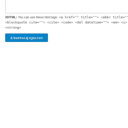
XHTML:
You can use these html tags:
<a href="" title=""> <abbr title="
<blockquote cite=""> <cite> <code> <del datetime=""> <em> <i>
<strong>