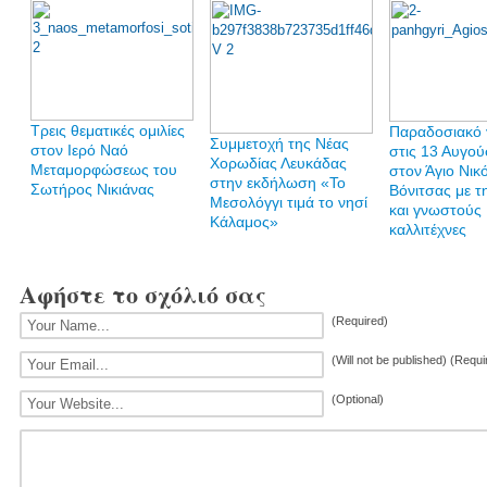
Τρεις θεματικές ομιλίες
Παραδοσιακό 
Συμμετοχή της Νέας
στον Ιερό Ναό
στις 13 Αυγο
Χορωδίας Λευκάδας
Μεταμορφώσεως του
στον Άγιο Νικ
στην εκδήλωση «Το
Σωτήρος Νικιάνας
Βόνιτσας με τ
Μεσολόγγι τιμά το νησί
και γνωστούς
Κάλαμος»
καλλιτέχνες
Αφήστε το σχόλιό σας
(Required)
(Will not be published) (Requi
(Optional)