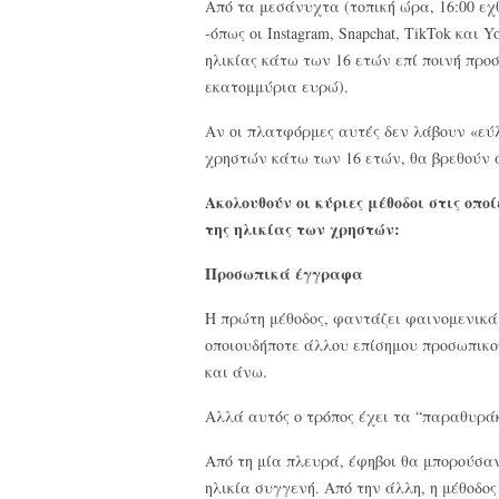
Από τα μεσάνυχτα (τοπική ώρα, 16:00 εχ
-όπως οι Instagram, Snapchat, TikTok κα
ηλικίας κάτω των 16 ετών επί ποινή προ
εκατομμύρια ευρώ).
Αν οι πλατφόρμες αυτές δεν λάβουν «εύ
χρηστών κάτω των 16 ετών, θα βρεθούν 
Ακολουθούν οι κύριες μέθοδοι στις οπο
της ηλικίας των χρηστών:
Προσωπικά έγγραφα
Η πρώτη μέθοδος, φαντάζει φαινομενικά 
οποιουδήποτε άλλου επίσημου προσωπικού
και άνω.
Αλλά αυτός ο τρόπος έχει τα “παραθυράκ
Από τη μία πλευρά, έφηβοι θα μπορούσα
ηλικία συγγενή. Από την άλλη, η μέθοδο