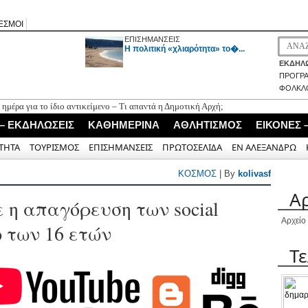
ΕΣΜΟΙ
ΕΠΙΣΗΜΑΝΣΕΙΣ
H πολιτική «χλιαρότητα» το�...
ΕΚΔΗΛΩ
ΠΡΟΓΡ
ΦΟΛΚΛ
α ημέρα για το ίδιο αντικείμενο – Τι απαντά η Δημοτική Αρχή;
 του φιλολόγου Χαρίλαου Κούρτη στην παρουσίαση του βιβλίου «Το
 – ΕΚΔΗΛΩΣΕΙΣ
ΚΑΘΗΜΕΡΙΝΑ
ΑΘΛΗΤΙΣΜΟΣ
ΕΙΚΟΝΕΣ 
 επιθετικό μέσο Γιώργο Ορφανό
ΤΗΤΑ
ΤΟΥΡΙΣΜΟΣ
ΕΠΙΣΗΜΑΝΣΕΙΣ
ΠΡΩΤΟΣΕΛΙΔΑ
ΕΝ ΑΛΕΞΑΝΔΡΩ
 Λευκάδα από το Ταμείο Ανάκαμψης
«AΠΕΧΩ» (του Ανδρέα Γεωργάκη)
ΚΟΣΜΟΣ
| By
kolivasf
Α
 η απαγόρευση των social
Αρχείο
ω των 16 ετών
Τ