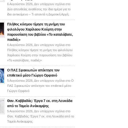
6 Αυγούστου 2026,
Δεν υπάρχουν σχόλια
στο
Δύο απευθείας αναθέσεις την ίδια ημέρα για το
ίδιο αντικείμενο – Τι απαντά η Δημοτική Αρχή;
Πλήθος κόσμου τίμησε τη μνήμη του
φιλολόγου Χαρίλαου Κούρτη στην
παρουσίαση του βιβλίου «Το καταλάβατε,
παιδιά;»
6 Αυγούστου 2026,
Δεν υπάρχουν σχόλια
στο
Πλήθος κόσμου τίμησε τη μνήμη του φιλολόγου
Χαρίλαου Κούρτη στην παρουσίαση του βιβλίου
«Το καταλάβατε, παιδιά;»
Ο ΠΑΣ Σφακιωτών απέκτησε τον
επιθετικό μέσο Γιώργο Ορφανό
5 Αυγούστου 2026,
Δεν υπάρχουν σχόλια
στο Ο
ΠΑΣ Σφακιωτών απέκτησε τον επιθετικό μέσο
Γιώργο Ορφανό
Θαν. Καββαδάς: Έργα 7 εκ. στη Λευκάδα
από το Ταμείο Ανάκαμψης
5 Αυγούστου 2026,
Δεν υπάρχουν σχόλια
στο
Θαν. Καββαδάς: Έργα 7 εκ. στη Λευκάδα από το
Ταμείο Ανάκαμψης