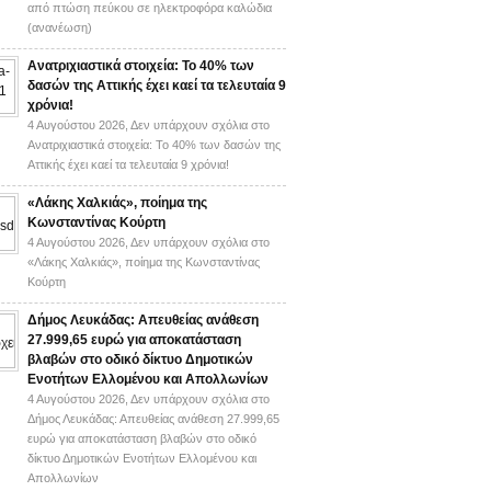
από πτώση πεύκου σε ηλεκτροφόρα καλώδια
(ανανέωση)
Ανατριχιαστικά στοιχεία: Το 40% των
δασών της Αττικής έχει καεί τα τελευταία 9
χρόνια!
4 Αυγούστου 2026,
Δεν υπάρχουν σχόλια
στο
Ανατριχιαστικά στοιχεία: Το 40% των δασών της
Αττικής έχει καεί τα τελευταία 9 χρόνια!
«Λάκης Χαλκιάς», ποίημα της
Κωνσταντίνας Κούρτη
4 Αυγούστου 2026,
Δεν υπάρχουν σχόλια
στο
«Λάκης Χαλκιάς», ποίημα της Κωνσταντίνας
Κούρτη
Δήμος Λευκάδας: Απευθείας ανάθεση
27.999,65 ευρώ για αποκατάσταση
βλαβών στο οδικό δίκτυο Δημοτικών
Ενοτήτων Ελλομένου και Απολλωνίων
4 Αυγούστου 2026,
Δεν υπάρχουν σχόλια
στο
Δήμος Λευκάδας: Απευθείας ανάθεση 27.999,65
ευρώ για αποκατάσταση βλαβών στο οδικό
δίκτυο Δημοτικών Ενοτήτων Ελλομένου και
Απολλωνίων