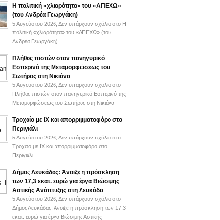
H πολιτική «χλιαρότητα» του «AΠΕΧΩ»
(του Ανδρέα Γεωργάκη)
5 Αυγούστου 2026,
Δεν υπάρχουν σχόλια
στο H
πολιτική «χλιαρότητα» του «AΠΕΧΩ» (του
Ανδρέα Γεωργάκη)
Πλήθος πιστών στον πανηγυρικό
Εσπερινό της Μεταμορφώσεως του
Σωτήρος στη Νικιάνα
5 Αυγούστου 2026,
Δεν υπάρχουν σχόλια
στο
Πλήθος πιστών στον πανηγυρικό Εσπερινό της
Μεταμορφώσεως του Σωτήρος στη Νικιάνα
Τροχαίο με ΙΧ και απορριμματοφόρο στο
Περιγιάλι
5 Αυγούστου 2026,
Δεν υπάρχουν σχόλια
στο
Τροχαίο με ΙΧ και απορριμματοφόρο στο
Περιγιάλι
Δήμος Λευκάδας: Άνοιξε η πρόσκληση
των 17,3 εκατ. ευρώ για έργα Βιώσιμης
Αστικής Ανάπτυξης στη Λευκάδα
5 Αυγούστου 2026,
Δεν υπάρχουν σχόλια
στο
Δήμος Λευκάδας: Άνοιξε η πρόσκληση των 17,3
εκατ. ευρώ για έργα Βιώσιμης Αστικής