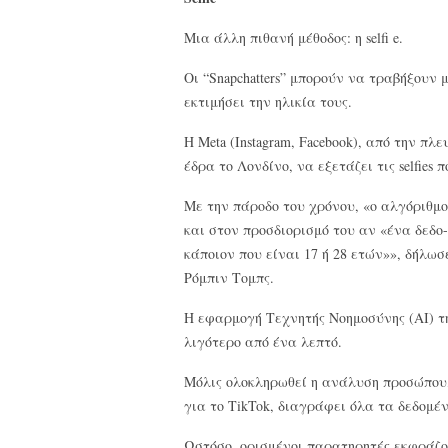
Μια άλλη πιθανή μέθοδος: η selfi e.
Οι “Snapchatters” μπορούν να τραβήξουν 
εκτιμήσει την ηλικία τους.
Η Meta (Instagram, Facebook), από την πλε
έδρα το Λονδίνο, να εξετάζει τις selfies 
Με την πάροδο του χρόνου, «ο αλγόριθμ
και στον προσδιορισμό του αν «ένα δεδο
κάποιον που είναι 17 ή 28 ετών»», δήλωσ
Ρόμπιν Τομπς.
Η εφαρμογή Τεχνητής Νοημοσύνης (AI) της
λιγότερο από ένα λεπτό.
Μόλις ολοκληρωθεί η ανάλυση προσώπου, η
για το TikTok, διαγράφει όλα τα δεδομέ
Ωστόσο, ορισμένοι παρατηρητές εκφράζ