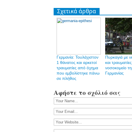
Σχετικά άρθρα
Γερμανία: Τουλάχιστον
Πυρκαγιά με ν
1 θάνατος και αρκετοί
και τραυματίες
τραυματίες από όχημα
νοσοκομείο τη
που εμβολίστηκε πάνω
Γερμανίας
σε πλήθος
Αφήστε το σχόλιό σας