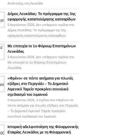
Ανάπτυξης στη Λευκάδα
Δήμος Λευκάδας: Το πρόγραμμα της 3ης
εφαρμογής καταπολέμησης κατσαρίδων
5 Αυγούστου 2026,
Δεν υπάρχουν σχόλια
στο
Δήμος Λευκάδας: Το πρόγραμμα της 3ης
εφαρμογής καταπολέμησης κατσαρίδων
Με επιτυχία το 1ο Φόρουμ Επιστημόνων
Λευκάδας
5 Αυγούστου 2026,
Δεν υπάρχουν σχόλια
στο
Με επιτυχία το 1ο Φόρουμ Επιστημόνων
Λευκάδας
«Φρένο» σε πέντε αιτήματα για πλωτές
εξέδρες στο Περιγιάλι – Το Δημοτικό
Λιμενικό Ταμείο προκρίνει συνολικό
σχεδιασμό του λιμανιού
5 Αυγούστου 2026,
3 σχόλια
στο «Φρένο» σε
πέντε αιτήματα για πλωτές εξέδρες στο Περιγιάλι
– Το Δημοτικό Λιμενικό Ταμείο προκρίνει
συνολικό σχεδιασμό του λιμανιού
Ιστορική αδελφοποίηση της Φιλαρμονικής
Εταιρίας Λευκάδος με τη Φιλαρμονική