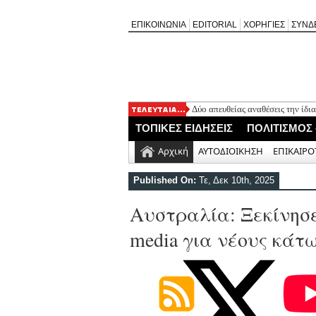
ΕΠΙΚΟΙΝΩΝΙΑ
EDITORIAL
ΧΟΡΗΓΙΕΣ
ΣΥΝΔ
Δύο απευθείας αναθέσεις την ίδι
Πλήθος κόσμου τίμησε τη μνήμη
ΤΟΠΙΚΕΣ ΕΙΔΗΣΕΙΣ
ΠΟΛΙΤΙΣΜΟΣ
καταλάβατε, παιδιά;»
Ο ΠΑΣ Σφακιωτών απέκτησε τον
Αρχική
ΑΥΤΟΔΙΟΙΚΗΣΗ
ΕΠΙΚΑΙΡΟ
Θαν. Καββαδάς: Έργα 7 εκ. στη
H πολιτική «χλιαρότητα» του 
Published On:
Τε, Δεκ 10th, 2025
Αυστραλία: Ξεκίνησε
media για νέους κάτ