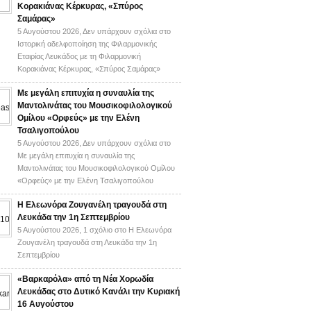
Κορακιάνας Κέρκυρας, «Σπύρος
Σαμάρας»
5 Αυγούστου 2026,
Δεν υπάρχουν σχόλια
στο
Ιστορική αδελφοποίηση της Φιλαρμονικής
Εταιρίας Λευκάδος με τη Φιλαρμονική
Κορακιάνας Κέρκυρας, «Σπύρος Σαμάρας»
Με μεγάλη επιτυχία η συναυλία της
Μαντολινάτας του Μουσικοφιλολογικού
Ομίλου «Ορφεύς» με την Ελένη
Τσαλιγοπούλου
5 Αυγούστου 2026,
Δεν υπάρχουν σχόλια
στο
Με μεγάλη επιτυχία η συναυλία της
Μαντολινάτας του Μουσικοφιλολογικού Ομίλου
«Ορφεύς» με την Ελένη Τσαλιγοπούλου
Η Ελεωνόρα Ζουγανέλη τραγουδά στη
Λευκάδα την 1η Σεπτεμβρίου
5 Αυγούστου 2026,
1 σχόλιο
στο Η Ελεωνόρα
Ζουγανέλη τραγουδά στη Λευκάδα την 1η
Σεπτεμβρίου
«Βαρκαρόλα» από τη Νέα Χορωδία
Λευκάδας στο Δυτικό Κανάλι την Κυριακή
16 Αυγούστου