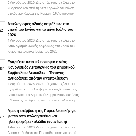
5 Αυγούστου 2026,
Δεν υπάρχουν σχόλια
στο
«Βαρκαρόλα» από τη Νέα Χορωδία Λευκάδας
στο Δυτικό Κανάλι την Κυριακή 16 Αυγούστου
Απολογισμός οδικής ασφάλειας στα
νησιά του Ιονίου για το μήνα Ιούλιο του
2026
4 Αυγούστου 2026,
Δεν υπάρχουν σχόλια
στο
Απολογισμός οδικής ασφάλειας στα νησιά του
Ιονίου για το μήνα Ιούλιο του 2026
Εγκρίθηκε κατά πλειοψηφία ο νέος
Κανονισμός Λειτουργίας του Δημοτικού
Συμβουλίου Λευκάδας – Έντονες
αντιδράσεις από την αντιπολίτευση
4 Αυγούστου 2026,
Δεν υπάρχουν σχόλια
στο
Εγκρίθηκε κατά πλειοψηφία ο νέος Κανονισμός
Λειτουργίας του Δημοτικού Συμβουλίου Λευκάδας
– Έντονες αντιδράσεις από την αντιπολίτευση
Άμεση επέμβαση της Πυροσβεστικής για
φωτιά από πτώση πεύκου σε
ηλεκτροφόρα καλώδια (ανανέωση)
4 Αυγούστου 2026,
Δεν υπάρχουν σχόλια
στο
Άμεση επέμβαση της Πυροσβεστικής για φωτιά