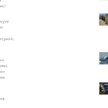
α
ρας!
 συχνά
άς
αγχολείς,
νει
μπαν,
ζουν
 σου
ική,