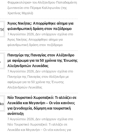
Φαρμακολύτρια» του Αλέξανδρου Παπαδιαμάντη
ζωντανεύει στο Πέραμα Καλλιγωνίου (της
Χριστίνας Μιχαλά)
Άγιος Νικήτας: Απορρίφθηκε αίτημα για
φιλανθρωπική δράση στον πεζόδρομο
7 Αυγούστου 2026,
Δεν υπάρχουν σχόλια
στο
Άγιος Νικήτας: Απορρίφθηκε αίτημα για
φιλανθρωπική δράση στον πεζόδρομο
Πανηγύρι της Παναγίας στον Αλέξανδρο
με αφιέρωμα για τα 50 χρόνια της Ένωσης
Αλεξανδριτών Λευκάδας
7 Αυγούστου 2026,
Δεν υπάρχουν σχόλια
στο
Πανηγύρι της Παναγίας στον Αλέξανδρο με
αφιέρωμα για τα 50 χρόνια της Ένωσης
Αλεξανδριτών Λευκάδας
Νέο Τουριστικό Χωροταξικό: Τι αλλάζει σε
Λευκάδα και Μεγανήσι – Οι νέοι κανόνες
για ξενοδοχεία, δόμηση και τουριστική
ανάπτυξη
7 Αυγούστου 2026,
Δεν υπάρχουν σχόλια
στο
Νέο Τουριστικό Χωροταξικό: Τι αλλάζει σε
Λευκάδα και Μεγανήσι – Οι νέοι κανόνες για