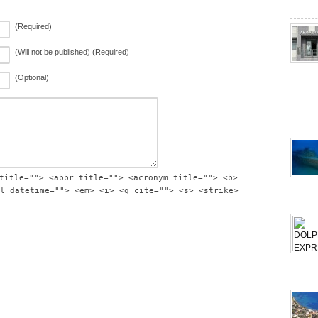
(Required)
(Will not be published) (Required)
(Optional)
title=""> <abbr title=""> <acronym title=""> <b>
l datetime=""> <em> <i> <q cite=""> <s> <strike>