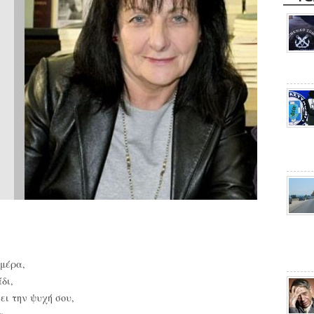
 μέρα,
δι,
ι την ψυχή σου,