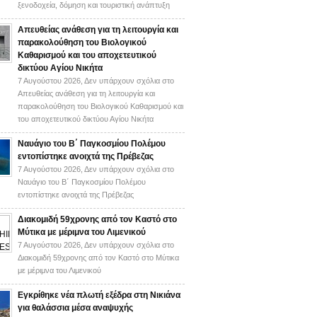
ξενοδοχεία, δόμηση και τουριστική ανάπτυξη
Απευθείας ανάθεση για τη λειτουργία και
παρακολούθηση του Βιολογικού
Καθαρισμού και του αποχετευτικού
δικτύου Αγίου Νικήτα
7 Αυγούστου 2026,
Δεν υπάρχουν σχόλια
στο
Απευθείας ανάθεση για τη λειτουργία και
παρακολούθηση του Βιολογικού Καθαρισμού και
του αποχετευτικού δικτύου Αγίου Νικήτα
Ναυάγιο του Β΄ Παγκοσμίου Πολέμου
εντοπίστηκε ανοιχτά της Πρέβεζας
7 Αυγούστου 2026,
Δεν υπάρχουν σχόλια
στο
Ναυάγιο του Β΄ Παγκοσμίου Πολέμου
εντοπίστηκε ανοιχτά της Πρέβεζας
Διακομιδή 59χρονης από τον Καστό στο
Μύτικα με μέριμνα του Λιμενικού
7 Αυγούστου 2026,
Δεν υπάρχουν σχόλια
στο
Διακομιδή 59χρονης από τον Καστό στο Μύτικα
με μέριμνα του Λιμενικού
Εγκρίθηκε νέα πλωτή εξέδρα στη Νικιάνα
για θαλάσσια μέσα αναψυχής