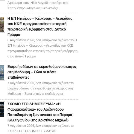
Αφιέρωμα στον Ηλία Λογοθέτη απόψε στο
Κηποθέατρο «Άγγελος Σικελιανός»
Η ΕΠ Ηπείρου – Κέρκυρας – Λευκάδας
του ΚΚΕ πραγματοποίησε ιστορική
πεζοπορική εξόρμηση στον Δυτικό
Γράμμο
8 Αυγούστου 2026,
Δεν υπάρχουν σχόλια
στο Η
ΕΠ Ηπείρου – Κέρκυρας – Λευκάδας του ΚΚΕ
πραγματοποίησε ιστορική πεζοπορική εξόρμηση
στον Δυτικό Γράμμο
Εισροή υδάτων σε εκμισθούμενο σκάφος
στη Μαδουρή – Σώοι οι πέντε
επιβαίνοντες
7 Αυγούστου 2026,
Δεν υπάρχουν σχόλια
στο
Εισροή υδάτων σε εκμισθούμενο σκάφος στη
Μαδουρή – Σώοι οι πέντε επιβαίνοντες
ΣΧΟΛΙΟ ΣΤΟ ΔΗΜΟΣΙΕΥΜΑ: «Η
Φαρμακολύτρια» του Αλέξανδρου
Παπαδιαμάντη ζωντανεύει στο Πέραμα
Καλλιγωνίου (της Χριστίνας Μιχαλά)
7 Αυγούστου 2026,
Δεν υπάρχουν σχόλια
στο
ΣΧΟΛΙΟ ΣΤΟ ΔΗΜΟΣΙΕΥΜΑ: «Η