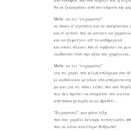
στο λυκόφως που σου θυμίζει πως η νύχτ
θα σε ξεκουράσει από τον κάματο της μέ
Μάθε να λες “ευχαριστώ”
σε όσους σ' αγαπάνε και σε σκέφτονται
και σ' αυτούς που σε κάνουν να χαμογελ
και να ξεφεύγεις απ' τα καθημερινά
και στους άλλους που σ' αφήνουν να μελ
νιώθοντας έτσι την αξία του χαμόγελου.
Μάθε να λες “ευχαριστώ”
για τις χαρές που η ζωή απλόχερα σου δί
κι αισθάνεσαι μεγάλος στο απέραντο σύ
μα και για τις τόσες λύπες που σου θυμί
πως δεν πρέπει να σταματάς τον αγώνα
από όποιο μετερίζι κι αν βρεθείς…
“Ευχαριστώ”, μια μόνο λέξη
που σου χαρίζει δύναμη, αυτογνωσία, ηθ
που σε κάνει καλύτερο Άνθρωπο!