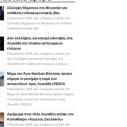
Σύλληψη 58χρονου στο Μεγανήσι για
υπόθεση ενδοοικογενειακής βίας
8 Αυγούστου 2026,
Δεν υπάρχουν σχόλια
στο
Σύλληψη 58χρονου στο Μεγανήσι για υπόθεση
ενδοοικογενειακής βίας
Δύο συλλήψεις για κατοχή κάνναβης στη
Λευκάδα στο πλαίσιο αστυνομικών
ελέγχων
8 Αυγούστου 2026,
Δεν υπάρχουν σχόλια
στο
Δύο συλλήψεις για κατοχή κάνναβης στη
Λευκάδα στο πλαίσιο αστυνομικών ελέγχων
Mέχρι τον Άγιο Νικόλαο Βόνιτσας έφτανε
σήμερα το μεσημέρι η ουρά των
αυτοκινήτων προς Λευκάδα (VIDEO)
8 Αυγούστου 2026,
Δεν υπάρχουν σχόλια
στο
Mέχρι τον Άγιο Νικόλαο Βόνιτσας έφτανε σήμερα
το μεσημέρι η ουρά των αυτοκινήτων προς
Λευκάδα (VIDEO)
Αφιέρωμα στον Ηλία Λογοθέτη απόψε στο
Κηποθέατρο «Άγγελος Σικελιανός»
8 Αυγούστου 2026,
Δεν υπάρχουν σχόλια
στο