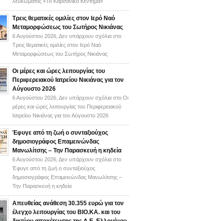
λευκώματος «Το Καρσάνικο Κέντημα»
Τρεις θεματικές ομιλίες στον Ιερό Ναό
Μεταμορφώσεως του Σωτήρος Νικιάνας
6 Αυγούστου 2026,
Δεν υπάρχουν σχόλια
στο
Τρεις θεματικές ομιλίες στον Ιερό Ναό
Μεταμορφώσεως του Σωτήρος Νικιάνας
Οι μέρες και ώρες λειτουργίας του
Περιφερειακού Ιατρείου Νικιάνας για τον
Αύγουστο 2026
6 Αυγούστου 2026,
Δεν υπάρχουν σχόλια
στο Οι
μέρες και ώρες λειτουργίας του Περιφερειακού
Ιατρείου Νικιάνας για τον Αύγουστο 2026
Έφυγε από τη ζωή ο συνταξιούχος
δημοσιογράφος Επαμεινώνδας
Μανωλίτσης – Την Παρασκευή η κηδεία
6 Αυγούστου 2026,
Δεν υπάρχουν σχόλια
στο
Έφυγε από τη ζωή ο συνταξιούχος
δημοσιογράφος Επαμεινώνδας Μανωλίτσης –
Την Παρασκευή η κηδεία
Απευθείας ανάθεση 30.355 ευρώ για τον
έλεγχο λειτουργίας του ΒΙΟ.ΚΑ. και του