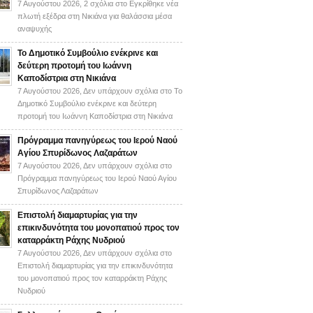
7 Αυγούστου 2026,
2 σχόλια
στο Εγκρίθηκε νέα
πλωτή εξέδρα στη Νικιάνα για θαλάσσια μέσα
αναψυχής
Το Δημοτικό Συμβούλιο ενέκρινε και
δεύτερη προτομή του Ιωάννη
Καποδίστρια στη Νικιάνα
7 Αυγούστου 2026,
Δεν υπάρχουν σχόλια
στο Το
Δημοτικό Συμβούλιο ενέκρινε και δεύτερη
προτομή του Ιωάννη Καποδίστρια στη Νικιάνα
Πρόγραμμα πανηγύρεως του Ιερού Ναού
Αγίου Σπυρίδωνος Λαζαράτων
7 Αυγούστου 2026,
Δεν υπάρχουν σχόλια
στο
Πρόγραμμα πανηγύρεως του Ιερού Ναού Αγίου
Σπυρίδωνος Λαζαράτων
Επιστολή διαμαρτυρίας για την
επικινδυνότητα του μονοπατιού προς τον
καταρράκτη Ράχης Νυδριού
7 Αυγούστου 2026,
Δεν υπάρχουν σχόλια
στο
Επιστολή διαμαρτυρίας για την επικινδυνότητα
του μονοπατιού προς τον καταρράκτη Ράχης
Νυδριού