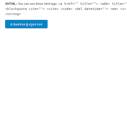
XHTML:
You can use these html tags:
<a href="" title=""> <abbr title="
<blockquote cite=""> <cite> <code> <del datetime=""> <em> <i>
<strong>