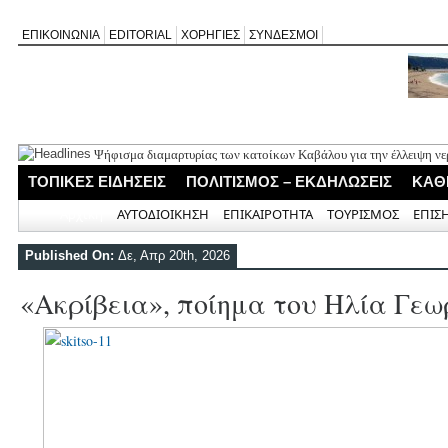
ΕΠΙΚΟΙΝΩΝΙΑ
EDITORIAL
ΧΟΡΗΓΙΕΣ
ΣΥΝΔΕΣΜΟΙ
Ψήφισμα διαμαρτυρίας των κατοίκων Καβάλου για την έλλειψη νε
«Έφυγε» σε ηλικία 74 ετών ο ηθοποιός Νίκος Καλογερόπουλος
ΤΟΠΙΚΕΣ ΕΙΔΗΣΕΙΣ
ΠΟΛΙΤΙΣΜΟΣ – ΕΚΔΗΛΩΣΕΙΣ
ΚΑΘ
Η Λευκάδα τίμησε τον δικό της Ηλία Λογοθέτη σε μια βραδιά γεμ
Θεία Λειτουργία για τους απόδημους Αλεξανδρίτες στον Άγιο Γεώ
Αρχική
ΑΥΤΟΔΙΟΙΚΗΣΗ
ΕΠΙΚΑΙΡΟΤΗΤΑ
ΤΟΥΡΙΣΜΟΣ
ΕΠΙΣ
Σύλληψη 58χρονου στο Μεγανήσι για υπόθεση ενδοοικογενειακής
Published On:
Δε, Απρ 20th, 2026
«Ακρίβεια», ποίημα του Ηλία Γε