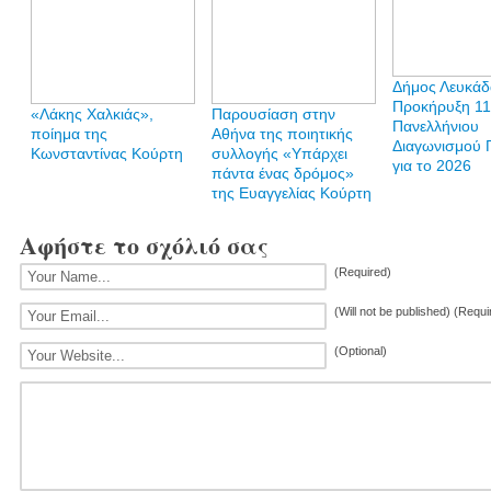
Δήμος Λευκάδ
Προκήρυξη 1
«Λάκης Χαλκιάς»,
Παρουσίαση στην
Πανελλήνιου
ποίημα της
Αθήνα της ποιητικής
Διαγωνισμού 
Κωνσταντίνας Κούρτη
συλλογής «Υπάρχει
για το 2026
πάντα ένας δρόμος»
της Ευαγγελίας Κούρτη
Αφήστε το σχόλιό σας
(Required)
(Will not be published) (Requi
(Optional)