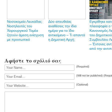
Νοσοκομείο Λευκάδας:
Δύο απευθείας
Εγκρίθηκε κατ
Νοσηλευτές του
αναθέσεις την ίδια
πλειοψηφία ο 
Χειρουργικού Τομέα
ημέρα για το ίδιο
Κανονισμός Λε
ζητούν άμεση ενίσχυση
αντικείμενο – Τι απαντά
του Δημοτικού
με προσωπικό
η Δημοτική Αρχή;
Συμβουλίου Λ
– Έντονες αντ
από την αντιπ
Αφήστε το σχόλιό σας
(Required)
(Will not be published) (Requi
(Optional)