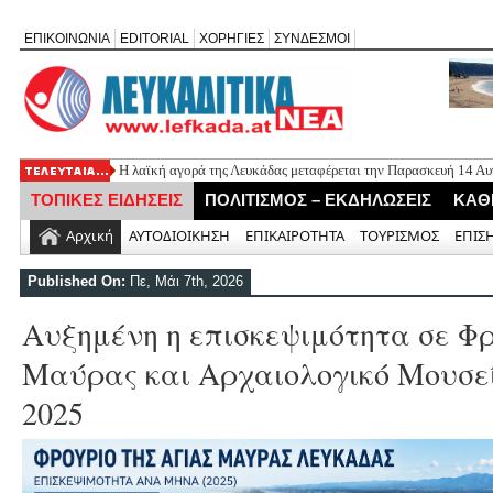
ΕΠΙΚΟΙΝΩΝΙΑ
EDITORIAL
ΧΟΡΗΓΙΕΣ
ΣΥΝΔΕΣΜΟΙ
Η λαϊκή αγορά της Λευκάδας μεταφέρεται την Παρασκευή 14 Α
Εορτασμός της Μεταμόρφωσης στο Μεγανήσι Λευκάδας
ΤΟΠΙΚΕΣ ΕΙΔΗΣΕΙΣ
ΠΟΛΙΤΙΣΜΟΣ – ΕΚΔΗΛΩΣΕΙΣ
ΚΑΘ
Ο Δήμος Λευκάδας προμηθεύεται 40 αντίτυπα του λευκώματος
Τρεις θεματικές ομιλίες στον Ιερό Ναό Μεταμορφώσεως του Σω
Αρχική
ΑΥΤΟΔΙΟΙΚΗΣΗ
ΕΠΙΚΑΙΡΟΤΗΤΑ
ΤΟΥΡΙΣΜΟΣ
ΕΠΙΣ
Οι μέρες και ώρες λειτουργίας του Περιφερειακού Ιατρείου Νικ
Published On:
Πε, Μάι 7th, 2026
Αυξημένη η επισκεψιμότητα σε Φ
Μαύρας και Αρχαιολογικό Μουσε
2025