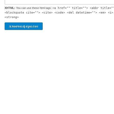
XHTML:
You can use these html tags:
<a href="" title=""> <abbr title="
<blockquote cite=""> <cite> <code> <del datetime=""> <em> <i>
<strong>