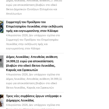
Δήμος Λευκάδας: Απευθείας ανάθεση 27.999,65
ευρώ για αποκατάσταση βλαβών στο οδικό
δίκτυο Δημοτικών Ενοτήτων Ελλομένου και
Απολλωνίων
Συμμετοχή του Προέδρου του
Επιμελητηρίου Λευκάδας στην εκδήλωση
τιμής και ευγνωμοσύνης στον Κάλαμο
4 Αυγούστου 2026,
Δεν υπάρχουν σχόλια
στο
Συμμετοχή του Προέδρου του Επιμελητηρίου
Λευκάδας στην εκδήλωση τιμής και
ευγνωμοσύνης στον Κάλαμο
Δήμος Λευκάδας: Απευθείας ανάθεση
34.999,11 ευρώ για αποκατάσταση
βλαβών στο οδικό δίκτυο Λευκάδας,
Καρυάς και Σφακιωτών
4 Αυγούστου 2026,
Δεν υπάρχουν σχόλια
στο
Δήμος Λευκάδας: Απευθείας ανάθεση 34.999,11
ευρώ για αποκατάσταση βλαβών στο οδικό
δίκτυο Λευκάδας, Καρυάς και Σφακιωτών
Τρεις νέες συμβάσεις έργων υπέγραψε ο
Δήμαρχος Λευκάδας
4 Αυγούστου 2026,
Δεν υπάρχουν σχόλια
στο