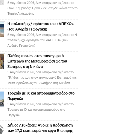
5 Αυγούστου 2026,
Δεν υπάρχουν σχόλια
στο
Θαν. Καββαδάς: Έργα 7 εκ. στη Λευκάδα από το
Ταμείο Ανάκαμψης
H πολιτική «χλιαρότητα» του «AΠΕΧΩ»
(του Ανδρέα Γεωργάκη)
5 Αυγούστου 2026,
Δεν υπάρχουν σχόλια
στο H
πολιτική «χλιαρότητα» του «AΠΕΧΩ» (του
Ανδρέα Γεωργάκη)
Πλήθος πιστών στον πανηγυρικό
Εσπερινό της Μεταμορφώσεως του
Σωτήρος στη Νικιάνα
5 Αυγούστου 2026,
Δεν υπάρχουν σχόλια
στο
Πλήθος πιστών στον πανηγυρικό Εσπερινό της
Μεταμορφώσεως του Σωτήρος στη Νικιάνα
Τροχαίο με ΙΧ και απορριμματοφόρο στο
Περιγιάλι
5 Αυγούστου 2026,
Δεν υπάρχουν σχόλια
στο
Τροχαίο με ΙΧ και απορριμματοφόρο στο
Περιγιάλι
Δήμος Λευκάδας: Άνοιξε η πρόσκληση
των 17,3 εκατ. ευρώ για έργα Βιώσιμης