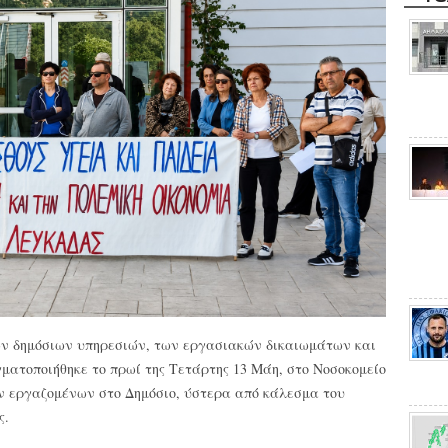
ων δημόσιων υπηρεσιών, των εργασιακών δικαιωμάτων και
ματοποιήθηκε το πρωί της Τετάρτης 13 Μάη, στο Νοσοκομείο
ν εργαζομένων στο Δημόσιο, ύστερα από κάλεσμα του
ς.