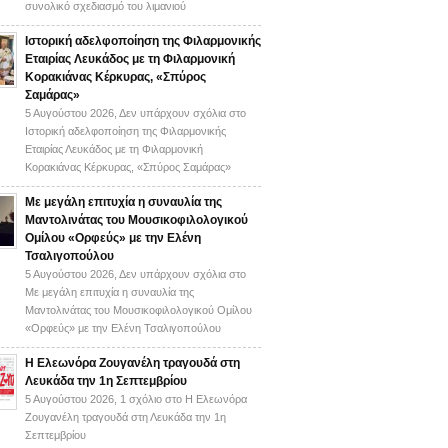
συνολικό σχεδιασμό του λιμανιού
Ιστορική αδελφοποίηση της Φιλαρμονικής
Εταιρίας Λευκάδος με τη Φιλαρμονική
Κορακιάνας Κέρκυρας, «Σπύρος
Σαμάρας»
5 Αυγούστου 2026,
Δεν υπάρχουν σχόλια
στο
Ιστορική αδελφοποίηση της Φιλαρμονικής
Εταιρίας Λευκάδος με τη Φιλαρμονική
Κορακιάνας Κέρκυρας, «Σπύρος Σαμάρας»
Με μεγάλη επιτυχία η συναυλία της
Μαντολινάτας του Μουσικοφιλολογικού
Ομίλου «Ορφεύς» με την Ελένη
Τσαλιγοπούλου
5 Αυγούστου 2026,
Δεν υπάρχουν σχόλια
στο
Με μεγάλη επιτυχία η συναυλία της
Μαντολινάτας του Μουσικοφιλολογικού Ομίλου
«Ορφεύς» με την Ελένη Τσαλιγοπούλου
Η Ελεωνόρα Ζουγανέλη τραγουδά στη
Λευκάδα την 1η Σεπτεμβρίου
5 Αυγούστου 2026,
1 σχόλιο
στο Η Ελεωνόρα
Ζουγανέλη τραγουδά στη Λευκάδα την 1η
Σεπτεμβρίου