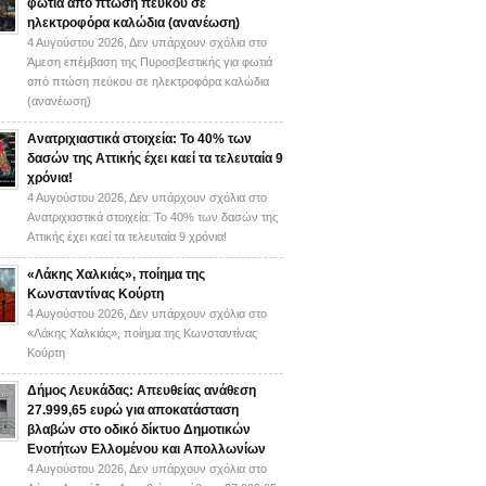
φωτιά από πτώση πεύκου σε
ηλεκτροφόρα καλώδια (ανανέωση)
4 Αυγούστου 2026,
Δεν υπάρχουν σχόλια
στο
Άμεση επέμβαση της Πυροσβεστικής για φωτιά
από πτώση πεύκου σε ηλεκτροφόρα καλώδια
(ανανέωση)
Ανατριχιαστικά στοιχεία: Το 40% των
δασών της Αττικής έχει καεί τα τελευταία 9
χρόνια!
4 Αυγούστου 2026,
Δεν υπάρχουν σχόλια
στο
Ανατριχιαστικά στοιχεία: Το 40% των δασών της
Αττικής έχει καεί τα τελευταία 9 χρόνια!
«Λάκης Χαλκιάς», ποίημα της
Κωνσταντίνας Κούρτη
4 Αυγούστου 2026,
Δεν υπάρχουν σχόλια
στο
«Λάκης Χαλκιάς», ποίημα της Κωνσταντίνας
Κούρτη
Δήμος Λευκάδας: Απευθείας ανάθεση
27.999,65 ευρώ για αποκατάσταση
βλαβών στο οδικό δίκτυο Δημοτικών
Ενοτήτων Ελλομένου και Απολλωνίων
4 Αυγούστου 2026,
Δεν υπάρχουν σχόλια
στο