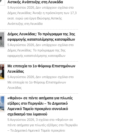
Αστικής Ανάπτυξης στη Λευκάδα
5 Αυγούστου 2026,
Δεν υπάρχουν σχόλια
στο
Δήμος Λευκάδας: Άνοιξε η πρόσκληση των 17,3
εκατ. ευρώ για έργα Βιώσιμης Αστικής
Ανάπτυξης στη Λευκάδα
Δήμος Λευκάδας: Το πρόγραμμα της 3ης
εφαρμογής καταπολέμησης κατσαρίδων
5 Αυγούστου 2026,
Δεν υπάρχουν σχόλια
στο
Δήμος Λευκάδας: Το πρόγραμμα της 3ης
εφαρμογής καταπολέμησης κατσαρίδων
Με επιτυχία το 1ο Φόρουμ Επιστημόνων
Λευκάδας
5 Αυγούστου 2026,
Δεν υπάρχουν σχόλια
στο
Με επιτυχία το 1ο Φόρουμ Επιστημόνων
Λευκάδας
«Φρένο» σε πέντε αιτήματα για πλωτές
εξέδρες στο Περιγιάλι – Το Δημοτικό
Λιμενικό Ταμείο προκρίνει συνολικό
σχεδιασμό του λιμανιού
5 Αυγούστου 2026,
3 σχόλια
στο «Φρένο» σε
πέντε αιτήματα για πλωτές εξέδρες στο Περιγιάλι
– Το Δημοτικό Λιμενικό Ταμείο προκρίνει