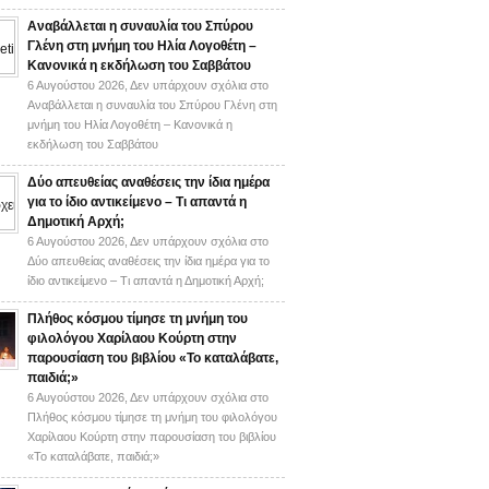
Αναβάλλεται η συναυλία του Σπύρου
Γλένη στη μνήμη του Ηλία Λογοθέτη –
Κανονικά η εκδήλωση του Σαββάτου
6 Αυγούστου 2026,
Δεν υπάρχουν σχόλια
στο
Αναβάλλεται η συναυλία του Σπύρου Γλένη στη
μνήμη του Ηλία Λογοθέτη – Κανονικά η
εκδήλωση του Σαββάτου
Δύο απευθείας αναθέσεις την ίδια ημέρα
για το ίδιο αντικείμενο – Τι απαντά η
Δημοτική Αρχή;
6 Αυγούστου 2026,
Δεν υπάρχουν σχόλια
στο
Δύο απευθείας αναθέσεις την ίδια ημέρα για το
ίδιο αντικείμενο – Τι απαντά η Δημοτική Αρχή;
Πλήθος κόσμου τίμησε τη μνήμη του
φιλολόγου Χαρίλαου Κούρτη στην
παρουσίαση του βιβλίου «Το καταλάβατε,
παιδιά;»
6 Αυγούστου 2026,
Δεν υπάρχουν σχόλια
στο
Πλήθος κόσμου τίμησε τη μνήμη του φιλολόγου
Χαρίλαου Κούρτη στην παρουσίαση του βιβλίου
«Το καταλάβατε, παιδιά;»