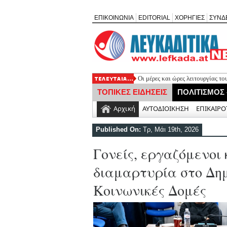
ΕΠΙΚΟΙΝΩΝΙΑ
EDITORIAL
ΧΟΡΗΓΙΕΣ
ΣΥΝΔ
Οι μέρες και ώρες λειτουργίας τ
Έφυγε από τη ζωή ο συνταξιούχ
ΤΟΠΙΚΕΣ ΕΙΔΗΣΕΙΣ
ΠΟΛΙΤΙΣΜΟΣ
Απευθείας ανάθεση 30.355 ευρώ γ
Ελλομένου
Αρχική
ΑΥΤΟΔΙΟΙΚΗΣΗ
ΕΠΙΚΑΙΡΟ
Τελευταίο «αντίο» στον σπουδαίο
λαού μας
Published On:
Τρ, Μάι 19th, 2026
Πρώτη μεταγραφή για τον Τηλυκ
Γονείς, εργαζόμενοι 
διαμαρτυρία στο Δημ
Κοινωνικές Δομές