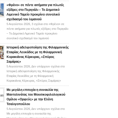
«Φρένο» σε πέντε αιτήματα για πλωτές
εξέδρες στο Περιγιάλι – Το Δημοτικό
Λιμενικό Ταμείο προκρίνει συνολικό
σχεδιασμό του λιμανιού
5 Αυγούστου 2026,
3 σχόλια
στο «Φρένο» σε
πέντε αιτήματα για πλωτές εξέδρες στο Περιγιάλι
– Το Δημοτικό Λιμενικό Ταμείο προκρίνει
συνολικό σχεδιασμό του λιμανιού
Ιστορική αδελφοποίηση της Φιλαρμονικής
Εταιρίας Λευκάδος με τη Φιλαρμονική
Κορακιάνας Κέρκυρας, «Σπύρος
Σαμάρας»
5 Αυγούστου 2026,
Δεν υπάρχουν σχόλια
στο
Ιστορική αδελφοποίηση της Φιλαρμονικής
Εταιρίας Λευκάδος με τη Φιλαρμονική
Κορακιάνας Κέρκυρας, «Σπύρος Σαμάρας»
Με μεγάλη επιτυχία η συναυλία της
Μαντολινάτας του Μουσικοφιλολογικού
Ομίλου «Ορφεύς» με την Ελένη
Τσαλιγοπούλου
5 Αυγούστου 2026,
Δεν υπάρχουν σχόλια
στο
Με μεγάλη επιτυχία η συναυλία της