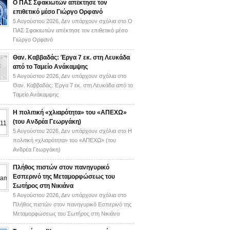
Ο ΠΑΣ Σφακιωτών απέκτησε τον
επιθετικό μέσο Γιώργο Ορφανό
5 Αυγούστου 2026,
Δεν υπάρχουν σχόλια
στο Ο
ΠΑΣ Σφακιωτών απέκτησε τον επιθετικό μέσο
Γιώργο Ορφανό
Θαν. Καββαδάς: Έργα 7 εκ. στη Λευκάδα
από το Ταμείο Ανάκαμψης
5 Αυγούστου 2026,
Δεν υπάρχουν σχόλια
στο
Θαν. Καββαδάς: Έργα 7 εκ. στη Λευκάδα από το
Ταμείο Ανάκαμψης
H πολιτική «χλιαρότητα» του «AΠΕΧΩ»
(του Ανδρέα Γεωργάκη)
5 Αυγούστου 2026,
Δεν υπάρχουν σχόλια
στο H
πολιτική «χλιαρότητα» του «AΠΕΧΩ» (του
Ανδρέα Γεωργάκη)
Πλήθος πιστών στον πανηγυρικό
Εσπερινό της Μεταμορφώσεως του
Σωτήρος στη Νικιάνα
5 Αυγούστου 2026,
Δεν υπάρχουν σχόλια
στο
Πλήθος πιστών στον πανηγυρικό Εσπερινό της
Μεταμορφώσεως του Σωτήρος στη Νικιάνα