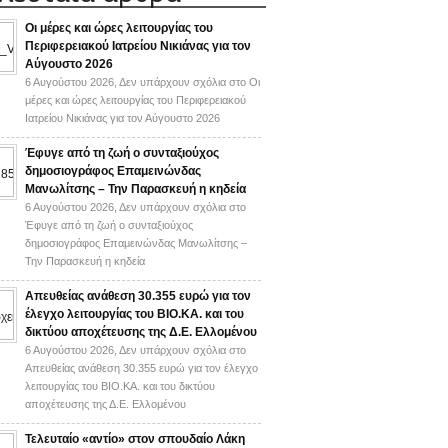
Οι μέρες και ώρες λειτουργίας του
Περιφερειακού Ιατρείου Νικιάνας για τον
Αύγουστο 2026
6 Αυγούστου 2026,
Δεν υπάρχουν σχόλια
στο Οι
μέρες και ώρες λειτουργίας του Περιφερειακού
Ιατρείου Νικιάνας για τον Αύγουστο 2026
Έφυγε από τη ζωή ο συνταξιούχος
δημοσιογράφος Επαμεινώνδας
Μανωλίτσης – Την Παρασκευή η κηδεία
6 Αυγούστου 2026,
Δεν υπάρχουν σχόλια
στο
Έφυγε από τη ζωή ο συνταξιούχος
δημοσιογράφος Επαμεινώνδας Μανωλίτσης –
Την Παρασκευή η κηδεία
Απευθείας ανάθεση 30.355 ευρώ για τον
έλεγχο λειτουργίας του ΒΙΟ.ΚΑ. και του
δικτύου αποχέτευσης της Δ.Ε. Ελλομένου
6 Αυγούστου 2026,
Δεν υπάρχουν σχόλια
στο
Απευθείας ανάθεση 30.355 ευρώ για τον έλεγχο
λειτουργίας του ΒΙΟ.ΚΑ. και του δικτύου
αποχέτευσης της Δ.Ε. Ελλομένου
Τελευταίο «αντίο» στον σπουδαίο Λάκη