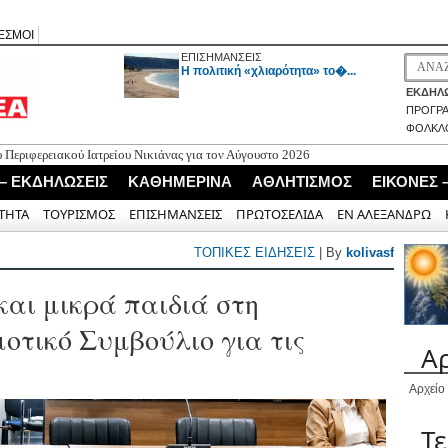
ΕΣΜΟΙ
ΕΠΙΣΗΜΑΝΣΕΙΣ
H πολιτική «χλιαρότητα» το�...
ΕΚΔΗΛΩ
ΠΡΟΓΡ
ΦΟΛΚΛ
ου Περιφερειακού Ιατρείου Νικιάνας για τον Αύγουστο 2026
ος δημοσιογράφος Επαμεινώνδας Μανωλίτσης - Την Παρασκευή η κηδεία
 – ΕΚΔΗΛΩΣΕΙΣ
ΚΑΘΗΜΕΡΙΝΑ
ΑΘΛΗΤΙΣΜΟΣ
ΕΙΚΟΝΕΣ 
ια τον έλεγχο λειτουργίας του ΒΙΟ.ΚΑ. και του δικτύου αποχέτευσης της Δ.Ε.
ΤΗΤΑ
ΤΟΥΡΙΣΜΟΣ
ΕΠΙΣΗΜΑΝΣΕΙΣ
ΠΡΩΤΟΣΕΛΙΔΑ
ΕΝ ΑΛΕΞΑΝΔΡΩ
 Λάκη Χαλκιά πού συνέδεσε την τέχνη με τους αγώνες και τους πόθους του
ΤΟΠΙΚΕΣ ΕΙΔΗΣΕΙΣ
| By
kolivasf
ράτη με τον Νόα Λεβή
και μικρά παιδιά στη
οτικό Συμβούλιο για τις
Α
Αρχείο
Τ