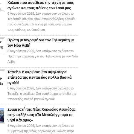
Χαλκιά πού συνέδεσε την τέχνη με τους
αγώνες και τους πόθους του λαού μας
6 Αυγούστου 2026,
Δεν υπάρχουν σχόλια
στο
Τελευταίο «αντίο» στον σπουδαίο Λάκη Χαλκιά
πού συνέδεσε την τέχνη με τους αγώνες και
τους πόθους του λαού μας
Πρώτη μεταγραφή για τον Τηλυκράτη με
τον Νόα Λεβή
6 Αυγούστου 2026,
Δεν υπάρχουν σχόλια
στο
Πρώτη μεταγραφή για τον Τηλυκράτη με τον Νόα
Λεβή
Τσακίζει η ακρίβεια: Στα υψηλότερα
επίπεδα της πενταετίας πολλά βασικά
αγαθά!
6 Αυγούστου 2026,
Δεν υπάρχουν σχόλια
στο
Τσακίζει η ακρίβεια: Στα υψηλότερα επίπεδα της
πενταετίας πολλά βασικά αγαθά!
Συμμετοχή της Νέας Χορωδίας Λευκάδας
στην εκδήλωση «Το Μεσολόγγι τιμά το
νησί Κάλαμος»
6 Αυγούστου 2026,
Δεν υπάρχουν σχόλια
στο
Συμμετοχή της Νέας Χορωδίας Λευκάδας στην