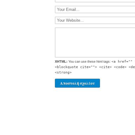
XHTML:
You can use these html tags:
<a href="" 
<blockquote cite=""> <cite> <code> <de
<strong>