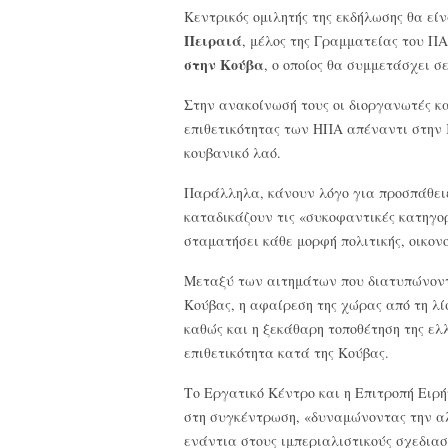
Κεντρικός ομιλητής της εκδήλωσης θα εί
Πειραιά
, μέλος της Γραμματείας του 
στην Κούβα
, ο οποίος θα συμμετάσχει σ
Στην ανακοίνωσή τους οι διοργανωτές κ
επιθετικότητας των ΗΠΑ απέναντι στην 
κουβανικό λαό.
Παράλληλα, κάνουν λόγο για προσπάθει
καταδικάζουν τις «συκοφαντικές κατηγορ
σταματήσει κάθε μορφή πολιτικής, οικονο
Μεταξύ των αιτημάτων που διατυπώνοντα
Κούβας, η αφαίρεση της χώρας από τη λ
καθώς και η ξεκάθαρη τοποθέτηση της ελ
επιθετικότητα κατά της Κούβας.
Το Εργατικό Κέντρο και η Επιτροπή Ειρ
στη συγκέντρωση, «δυναμώνοντας την α
ενάντια στους ιμπεριαλιστικούς σχεδιασ