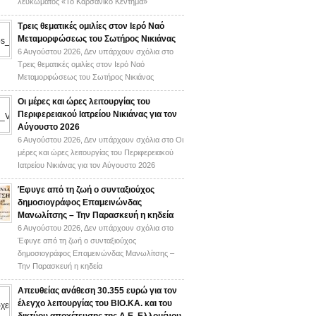
λευκώματος «Το Καρσάνικο Κέντημα»
Τρεις θεματικές ομιλίες στον Ιερό Ναό
Μεταμορφώσεως του Σωτήρος Νικιάνας
6 Αυγούστου 2026,
Δεν υπάρχουν σχόλια
στο
Τρεις θεματικές ομιλίες στον Ιερό Ναό
Μεταμορφώσεως του Σωτήρος Νικιάνας
Οι μέρες και ώρες λειτουργίας του
Περιφερειακού Ιατρείου Νικιάνας για τον
Αύγουστο 2026
6 Αυγούστου 2026,
Δεν υπάρχουν σχόλια
στο Οι
μέρες και ώρες λειτουργίας του Περιφερειακού
Ιατρείου Νικιάνας για τον Αύγουστο 2026
Έφυγε από τη ζωή ο συνταξιούχος
δημοσιογράφος Επαμεινώνδας
Μανωλίτσης – Την Παρασκευή η κηδεία
6 Αυγούστου 2026,
Δεν υπάρχουν σχόλια
στο
Έφυγε από τη ζωή ο συνταξιούχος
δημοσιογράφος Επαμεινώνδας Μανωλίτσης –
Την Παρασκευή η κηδεία
Απευθείας ανάθεση 30.355 ευρώ για τον
έλεγχο λειτουργίας του ΒΙΟ.ΚΑ. και του