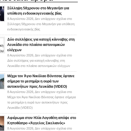
Σύλληψη 58χρονου στο Μεγανήσι για
υπόθεση ενδοοικογενειακής βίας
8 Αυγούστου 2026,
Δεν υπάρχουν σχόλια
στο
Σύλληψη 58χρονου στο Μεγανήσι για υπόθεση
ενδοοικογενειακής βίας
Δύο συλλήψεις για κατοχή κάνναβης στη
Λευκάδα στο πλαίσιο αστυνομικών
ελέγχων
8 Αυγούστου 2026,
Δεν υπάρχουν σχόλια
στο
Δύο συλλήψεις για κατοχή κάνναβης στη
Λευκάδα στο πλαίσιο αστυνομικών ελέγχων
Mέχρι τον Άγιο Νικόλαο Βόνιτσας έφτανε
σήμερα το μεσημέρι η ουρά των
αυτοκινήτων προς Λευκάδα (VIDEO)
8 Αυγούστου 2026,
Δεν υπάρχουν σχόλια
στο
Mέχρι τον Άγιο Νικόλαο Βόνιτσας έφτανε σήμερα
το μεσημέρι η ουρά των αυτοκινήτων προς
Λευκάδα (VIDEO)
Αφιέρωμα στον Ηλία Λογοθέτη απόψε στο
Κηποθέατρο «Άγγελος Σικελιανός»
8 Αυγούστου 2026,
Δεν υπάρχουν σχόλια
στο