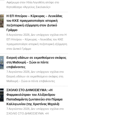
Αφιέρωμα στον Ηλία Λογοθέτη απόψε στο
Κηποθέατρο «Άγγελος Σικελιανός»
Η ΕΠ Ηπείρου – Κέρκυρας – Λευκάδας
του ΚΚΕ πραγματοποίησε ιστορική
πεζοπορική εξόρμηση στον Δυτικό
Γράμμο
8 Αυγούστου 2026,
Δεν υπάρχουν σχόλια
στο Η
ΕΠ Ηπείρου – Κέρκυρας – Λευκάδας του ΚΚΕ
πραγματοποίησε ιστορική πεζοπορική εξόρμηση
στον Δυτικό Γράμμο
Εισροή υδάτων σε εκμισθούμενο σκάφος
στη Μαδουρή – Σώοι οι πέντε
επιβαίνοντες
7 Αυγούστου 2026,
Δεν υπάρχουν σχόλια
στο
Εισροή υδάτων σε εκμισθούμενο σκάφος στη
Μαδουρή – Σώοι οι πέντε επιβαίνοντες
ΣΧΟΛΙΟ ΣΤΟ ΔΗΜΟΣΙΕΥΜΑ: «Η
Φαρμακολύτρια» του Αλέξανδρου
Παπαδιαμάντη ζωντανεύει στο Πέραμα
Καλλιγωνίου (της Χριστίνας Μιχαλά)
7 Αυγούστου 2026,
Δεν υπάρχουν σχόλια
στο
ΣΧΟΛΙΟ ΣΤΟ ΔΗΜΟΣΙΕΥΜΑ: «Η