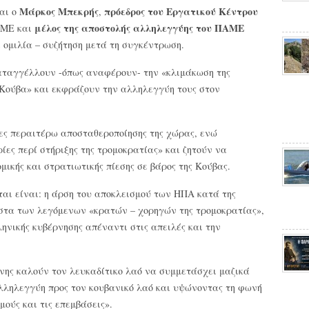
Μάρκος Μπεκρής
πρόεδρος του Εργατικού Κέντρου
ναι ο
,
μέλος της αποστολής αλληλεγγύης του ΠΑΜΕ
ΠΑΜΕ και
ε ομιλία – συζήτηση μετά τη συγκέντρωση.
αταγγέλλουν -όπως αναφέρουν- την «κλιμάκωση της
Κούβα» και εκφράζουν την αλληλεγγύη τους στον
ες περαιτέρω αποσταθεροποίησης της χώρας, ενώ
ίες περί στήριξης της τρομοκρατίας» και ζητούν να
μικής και στρατιωτικής πίεσης σε βάρος της Κούβας.
ι είναι: η άρση του αποκλεισμού των ΗΠΑ κατά της
ίστα των λεγόμενων «κρατών – χορηγών της τρομοκρατίας»,
ληνικής κυβέρνησης απέναντι στις απειλές και την
ήνης καλούν τον λευκαδίτικο λαό να συμμετάσχει μαζικά
λληλεγγύη προς τον κουβανικό λαό και υψώνοντας τη φωνή
μούς και τις επεμβάσεις».