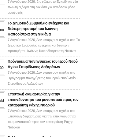
7 Αυγούστου 2026,
2 σχόλια
στο Εγκρίθηκε νέα
πλωτή εξέδρα στη Νικιάνα για θαλάσσια μέσα
αναψυχής
Το Δημοτικό Συμβούλιο ενέκρινε και
δεύτερη προτομή του Ιωάννη
Καποδίστρια στη Νικιάνα
7 Αυγούστου 2026,
Δεν υπάρχουν σχόλια
στο Το
Δημοτικό Συμβούλιο ενέκρινε και δεύτερη
προτομή του Ιωάννη Καποδίστρια στη Νικιάνα
Πρόγραμμα πανηγύρεως του Ιερού Ναού
Αγίου Σπυρίδωνος Λαζαράτων
7 Αυγούστου 2026,
Δεν υπάρχουν σχόλια
στο
Πρόγραμμα πανηγύρεως του Ιερού Ναού Αγίου
Σπυρίδωνος Λαζαράτων
Επιστολή διαμαρτυρίας για την
επικινδυνότητα του μονοπατιού προς τον
καταρράκτη Ράχης Νυδριού
7 Αυγούστου 2026,
Δεν υπάρχουν σχόλια
στο
Επιστολή διαμαρτυρίας για την επικινδυνότητα
του μονοπατιού προς τον καταρράκτη Ράχης
Νυδριού