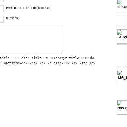
(Will not be published) (Required)
(Optional)
title=""> <abbr title=""> <acronym title=""> <b>
l datetime=""> <em> <i> <q cite=""> <s> <strike>