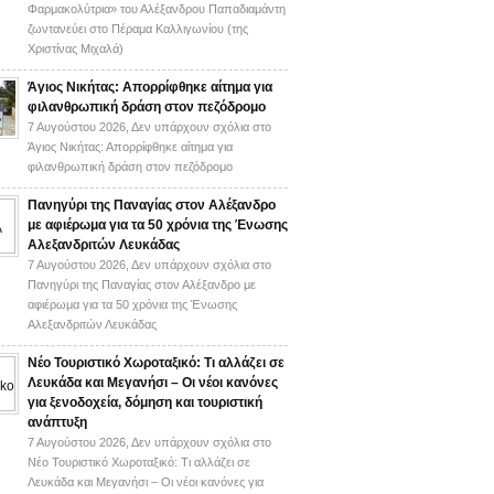
Φαρμακολύτρια» του Αλέξανδρου Παπαδιαμάντη
ζωντανεύει στο Πέραμα Καλλιγωνίου (της
Χριστίνας Μιχαλά)
Άγιος Νικήτας: Απορρίφθηκε αίτημα για
φιλανθρωπική δράση στον πεζόδρομο
7 Αυγούστου 2026,
Δεν υπάρχουν σχόλια
στο
Άγιος Νικήτας: Απορρίφθηκε αίτημα για
φιλανθρωπική δράση στον πεζόδρομο
Πανηγύρι της Παναγίας στον Αλέξανδρο
με αφιέρωμα για τα 50 χρόνια της Ένωσης
Αλεξανδριτών Λευκάδας
7 Αυγούστου 2026,
Δεν υπάρχουν σχόλια
στο
Πανηγύρι της Παναγίας στον Αλέξανδρο με
αφιέρωμα για τα 50 χρόνια της Ένωσης
Αλεξανδριτών Λευκάδας
Νέο Τουριστικό Χωροταξικό: Τι αλλάζει σε
Λευκάδα και Μεγανήσι – Οι νέοι κανόνες
για ξενοδοχεία, δόμηση και τουριστική
ανάπτυξη
7 Αυγούστου 2026,
Δεν υπάρχουν σχόλια
στο
Νέο Τουριστικό Χωροταξικό: Τι αλλάζει σε
Λευκάδα και Μεγανήσι – Οι νέοι κανόνες για