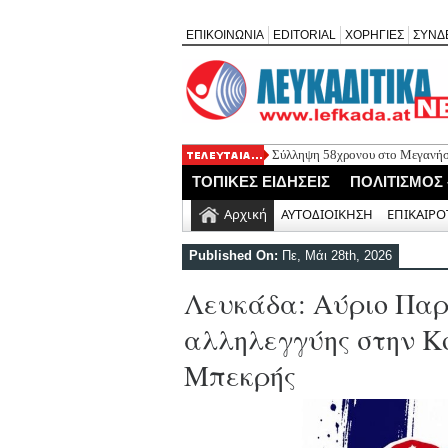
ΕΠΙΚΟΙΝΩΝΙΑ
EDITORIAL
ΧΟΡΗΓΙΕΣ
ΣΥΝΔ
Σύλληψη 58χρονου στο Μεγανήσι
Δύο συλλήψεις για κατοχή κάνν
ΤΟΠΙΚΕΣ ΕΙΔΗΣΕΙΣ
ΠΟΛΙΤΙΣΜΟΣ
Mέχρι τον Άγιο Νικόλαο Βόνιτσα
Αφιέρωμα στον Ηλία Λογοθέτη α
Αρχική
ΑΥΤΟΔΙΟΙΚΗΣΗ
ΕΠΙΚΑΙΡΟ
Η ΕΠ Ηπείρου – Κέρκυρας – Λευ
Γράμμο
Published On:
Πε, Μάι 28th, 2026
Λευκάδα: Αύριο Παρ
αλληλεγγύης στην Κ
Μπεκρής