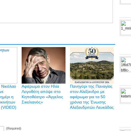
ο Νικόλαο
Αφιέρωμα στον Ηλία
Πανηγύρι της Παναγίας
νε
Λογοθέτη απόψε στο
στον Αλέξανδρο με
ημέρι η
Κηποθέατρο «Άγγελος
αφιέρωμα για τα 50
οκινήτων
Σικελιανός»
χρόνια της Ένωσης
 (VIDEO)
Αλεξανδριτών Λευκάδας
(Required)