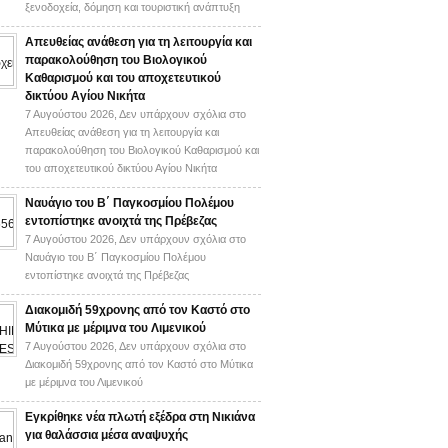
ξενοδοχεία, δόμηση και τουριστική ανάπτυξη
Απευθείας ανάθεση για τη λειτουργία και
παρακολούθηση του Βιολογικού
Καθαρισμού και του αποχετευτικού
δικτύου Αγίου Νικήτα
7 Αυγούστου 2026,
Δεν υπάρχουν σχόλια
στο
Απευθείας ανάθεση για τη λειτουργία και
παρακολούθηση του Βιολογικού Καθαρισμού και
του αποχετευτικού δικτύου Αγίου Νικήτα
Ναυάγιο του Β΄ Παγκοσμίου Πολέμου
εντοπίστηκε ανοιχτά της Πρέβεζας
7 Αυγούστου 2026,
Δεν υπάρχουν σχόλια
στο
Ναυάγιο του Β΄ Παγκοσμίου Πολέμου
εντοπίστηκε ανοιχτά της Πρέβεζας
Διακομιδή 59χρονης από τον Καστό στο
Μύτικα με μέριμνα του Λιμενικού
7 Αυγούστου 2026,
Δεν υπάρχουν σχόλια
στο
Διακομιδή 59χρονης από τον Καστό στο Μύτικα
με μέριμνα του Λιμενικού
Εγκρίθηκε νέα πλωτή εξέδρα στη Νικιάνα
για θαλάσσια μέσα αναψυχής