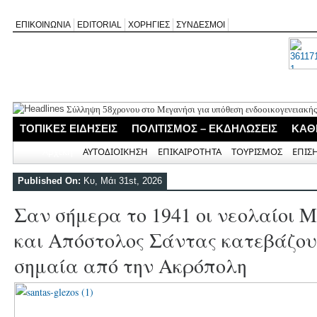
ΕΠΙΚΟΙΝΩΝΙΑ
EDITORIAL
ΧΟΡΗΓΙΕΣ
ΣΥΝΔΕΣΜΟΙ
Σύλληψη 58χρονου στο Μεγανήσι για υπόθεση ενδοοικογενειακής
Δύο συλλήψεις για κατοχή κάνναβης στη Λευκάδα στο πλαίσιο ασ
ΤΟΠΙΚΕΣ ΕΙΔΗΣΕΙΣ
ΠΟΛΙΤΙΣΜΟΣ – ΕΚΔΗΛΩΣΕΙΣ
ΚΑΘ
Mέχρι τον Άγιο Νικόλαο Βόνιτσας έφτανε σήμερα το μεσημέρι η 
Αφιέρωμα στον Ηλία Λογοθέτη απόψε στο Κηποθέατρο «Άγγελος 
Αρχική
ΑΥΤΟΔΙΟΙΚΗΣΗ
ΕΠΙΚΑΙΡΟΤΗΤΑ
ΤΟΥΡΙΣΜΟΣ
ΕΠΙΣ
Η ΕΠ Ηπείρου – Κέρκυρας – Λευκάδας του ΚΚΕ πραγματοποίησε ι
Γράμμο
Published On:
Κυ, Μάι 31st, 2026
Σαν σήμερα το 1941 οι νεολαίοι 
και Απόστολος Σάντας κατεβάζου
σημαία από την Ακρόπολη