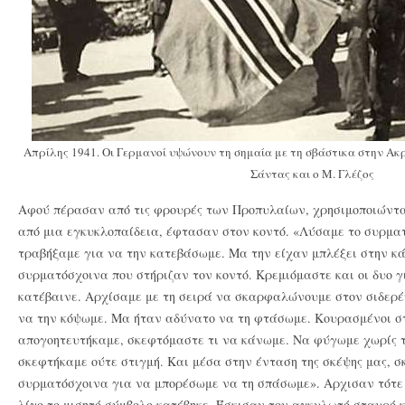
Απρίλης 1941. Οι Γερμανοί υψώνουν τη σημαία με τη σβάστικα στην Ακ
Σάντας και ο Μ. Γλέζος
Αφού πέρασαν από τις φρουρές των Προπυλαίων, χρησιμοποιώντα
από μια εγκυκλοπαίδεια, έφτασαν στον κοντό. «Λύσαμε το συρματ
τραβήξαμε για να την κατεβάσωμε. Μα την είχαν μπλέξει στην κά
συρματόσχοινα που στήριζαν τον κοντό. Κρεμιόμαστε και οι δυο γ
κατέβαινε. Αρχίσαμε με τη σειρά να σκαρφαλώνουμε στον σιδερέ
να την κόψωμε. Μα ήταν αδύνατο να τη φτάσωμε. Κουρασμένοι στ
απογοητευτήκαμε, σκεφτόμαστε τι να κάνωμε. Να φύγωμε χωρίς τ
σκεφτήκαμε ούτε στιγμή. Και μέσα στην ένταση της σκέψης μας, 
συρματόσχοινα για να μπορέσωμε να τη σπάσωμε». Αρχισαν τότε «
λίγο το μισητό σύμβολο κατέβηκε. Έσκισαν τον αγκυλωτό σταυρό κ