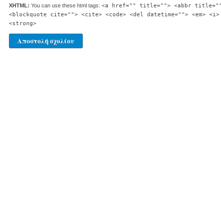
XHTML:
You can use these html tags:
<a href="" title=""> <abbr title="
<blockquote cite=""> <cite> <code> <del datetime=""> <em> <i>
<strong>