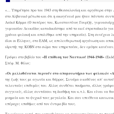
«… Υπηρέτησα προ του 1943 στη Θεσσαλονίκη και αργότερα στην 
στο Αλβανικό μέτωπο και ότι η οικογένειά μου ήταν πάντοτε συν
Λαϊκό Κόμμα (Ο πατέρας του, Κωνσταντίνος Γουρζής, γυμνασιάρχη
γυμνασίου Λευκάδας καταδικάστηκε από το εκεί στρατοδικείο για
χρόνια φυλακή και απολύθηκε από την υπηρεσία). Στη συνέχεια λέγ
όλοι οι Έλληνες, στο ΕΑΜ, ως απελευθερωτική οργάνωση και αποκ
ιδρυτής της ΚΟΒΝ στο σώμα που υπηρετούσε, δεν εμύησε κανένα
«Η υπόθεση του Ναυτικού 1944-1948»
Γράφει στο βιβλίο του
(Εκδό
Στέφ. Μ. Φίλος:
Οι μελλοθάνατοι περνούν στο απομονωτήριο των φυλακών 
«
της ζωής τους με αγωνία και θάρρος. Συνάμα ο καθένας απ΄ αυτούς
τελευταίες επιθυμίες του. Άλλος συνθέτει ποιήματα, άλλος γράφει
συγγενείς, άλλος συντάσσει τη διαθήκη του κ.τ.λ. Και είναι να θ
μνημεία και το ψυχικό τους μεγαλείο. Και σαν υπεύθυνα κοινωνι
υπέροχες υποθήκες από τον έντιμο βίο τους.
Τα κείμενα αυτά, που κατορθώσαμε να συγκεντρώσουμε τα παραθ