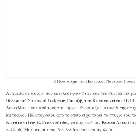
Ο Πλωτάρχης του Πολεμικού Ναυτικού Γεώργι
Ανάμεσα σε αυτούς που εκτελέστηκαν ήταν και δυο συντοπίτες μα
Γεώργιος Γουρζής του Κωνσταντίνου
Πολεμικού Ναυτικού
(1910-
Λευκάδας
, ένας από τους πιο μορφωμένους αξιωματικούς της εποχ
Μετσόβιου Πολυτεχνείου από το οποίο είχε πάρει το πτυχίο του πο
Κωνσταντίνος Ε. Γιαννούτσος
Καστό Λευκάδα
, ναύτης από τον
πολλούς. Μια ιστορία που δεν διδάσκεται στα σχολεία…