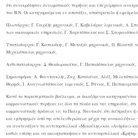
ότι συνεκρότησαν συνωμοτικούς πυρήνας και επεχείρησαν ανατρεπ
του Β.Ν. Οι κατηγορούμενοι εν αποτάξει, αποστρατεία ή εφεδρεία
Πλωτάρχαι: Γ. Γουρζής μηχανικός, Γ. Καβελάρας λιμενικός, Λ. Σπ
των οικονομικών υπηρεσιών, Γ. Χαριτόπουλος και Σ. Στεφανόπουλ
Υποπλοίαρχοι: Γ. Καπεκάκης, Γ. Μεταξάς μηχανικός, Π. Βλαστός τ
Μιχαλόπουλος μηχανικός.
Ανθυποπλοίαρχοι: Δ. Θεοδωρακάτος, Γ. Παπαδόπουλος μηχανικός, Ι
Σημαιοφόροι: Α. Φουντουκλής, Ζαχ. Κοτσιάνος, Αλέξ. Μελετόπουλος
Θερμός, Ι. Αναγνωστόπουλος λιμενικός, Σ. Ράνιος, Ε. Παπακυριτσ
Κατά το παραπεμπτικόν βούλευμα, οι δικαζόμενοι κατηγορούνται 
κομμουνιστικούς πυρήνας εις όλα τα πλοία και τας υπηρεσίας, ότ
κομμουνιστικής δράσεως εις το Πολεμ. Ναυτικόν, ότι διέπραξαν 
και εμπρησμών από της απελευθερώσεως μέχρι της ανακαλύψεως 
να ανατινάξουν τα αντιτορπιλλικά «Μιαούλης» και «Ανδρίας» κα
καθώς επίσης και να ακινητοποιήσουν τα αντιτορπιλλικά «Κρήτη»