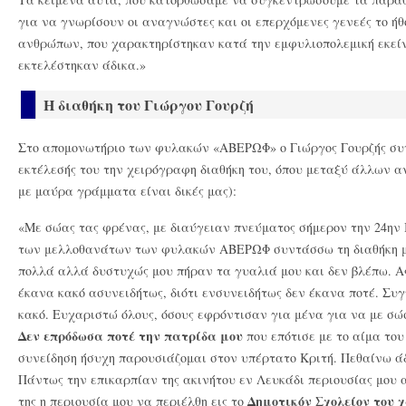
για να γνωρίσουν οι αναγνώστες και οι επερχόμενες γενεές το ή
ανθρώπων, που χαρακτηρίστηκαν κατά την εμφυλιοπολεμική εκείν
εκτελέστηκαν άδικα.»
Η διαθήκη του Γιώργου Γουρζή
Στο απομονωτήριο των φυλακών «ΑΒΕΡΩΦ» ο Γιώργος Γουρζής συ
εκτέλεσής του την χειρόγραφη διαθήκη του, όπου μεταξύ άλλων α
με μαύρα γράμματα είναι δικές μας):
«Με σώας τας φρένας, με διαύγειαν πνεύματος σήμερον την 24ην 
των μελλοθανάτων των φυλακών ΑΒΕΡΩΦ συντάσσω τη διαθήκη 
πολλά αλλά δυστυχώς μου πήραν τα γυαλιά μου και δεν βλέπω. Ας
έκανα κακό ασυνειδήτως, διότι ενσυνειδήτως δεν έκανα ποτέ. Συ
κακό. Ευχαριστώ όλους, όσους εφρόντισαν για μένα για να με σώσ
Δεν επρόδωσα ποτέ την πατρίδα μου
που επότισε με το αίμα το
συνείδηση ήσυχη παρουσιάζομαι στον υπέρτατο Κριτή. Πεθαίνω ά
Πάντως την επικαρπίαν της ακινήτου εν Λευκάδι περιουσίας μου
Δημοτικόν Σχολείον του 
της η περιουσία μου να περιέλθη εις το