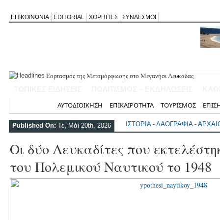
ΕΠΙΚΟΙΝΩΝΙΑ
EDITORIAL
ΧΟΡΗΓΙΕΣ
ΣΥΝΔΕΣΜΟΙ
Εορτασμός της Μεταμόρφωσης στο Μεγανήσι Λευκάδας
Ο Δήμος Λευκάδας προμηθεύεται 40 αντίτυπα του λευκώματος «Τ
ΤΟΠΙΚΕΣ ΕΙΔΗΣΕΙΣ
ΠΟΛΙΤΙΣΜΟΣ – ΕΚΔΗΛΩΣΕΙΣ
ΚΑΘ
Τρεις θεματικές ομιλίες στον Ιερό Ναό Μεταμορφώσεως του Σωτή
Οι μέρες και ώρες λειτουργίας του Περιφερειακού Ιατρείου Νικιάν
Αρχική
ΑΥΤΟΔΙΟΙΚΗΣΗ
ΕΠΙΚΑΙΡΟΤΗΤΑ
ΤΟΥΡΙΣΜΟΣ
ΕΠΙΣ
Έφυγε από τη ζωή ο συνταξιούχος δημοσιογράφος Επαμεινώνδας 
ΙΣΤΟΡΙΑ - ΛΑΟΓΡΑΦΙΑ - ΑΡΧΑ
Published On:
Τε, Μάι 20th, 2026
Οι δύο Λευκαδίτες που εκτελέστη
του Πολεμικού Ναυτικού το 1948