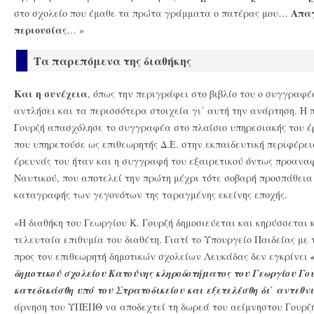
Απαγ
στο σχολείο που έμαθε τα πρώτα γράμματα ο πατέρας μου…
περιουσίας
… »
Τα παρεπόμενα της διαθήκης
Και η συνέχεια
, όπως την περιγράφει στο βιβλίο του ο συγγραφ
αντλήσει και τα περισσότερα στοιχεία γι΄ αυτή την ανάρτηση. Η 
Γουρζή απασχόλησε το συγγραφέα στο πλαίσιο υπηρεσιακής του έρ
που υπηρετούσε ως επιθεωρητής Δ.Ε. στην εκπαιδευτική περιφέρε
έρευνάς του ήταν και η συγγραφή του εξαιρετικού όντως προαναφ
Ναυτικού, που αποτελεί την πρώτη μέχρι τότε σοβαρή προσπάθεια
καταγραφής των γεγονότων της ταραγμένης εκείνης εποχής.
«Η διαθήκη του Γεωργίου Κ. Γουρζή δημοσιεύεται και κηρύσσεται 
τελευταία επιθυμία του διαθέτη. Γιατί το Υπουργείο Παιδείας με 
προς τον επιθεωρητή δημοτικών σχολείων Λευκάδας δεν εγκρίνει
δημοτικού σχολείου Κατούνης κληροδοτήματος του Γεωργίου Γουρ
κατεδικάσθη υπό του Στρατοδικείου και εξετελέσθη δι΄ αντεθν
άρνηση του ΥΠΕΠΘ να αποδεχτεί τη δωρεά του αείμνηστου Γουρζή,