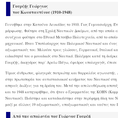
Γουρζής Γεώργιος
του Κωνσταντίνου (1910-1948)
Γεννήθηκε στην Κατούνα Λευκάδας το 1910. Γιος Γυμνασιάρχη. Έτ
μόρφωσης. Φοίτησε στη Σχολή Ναυτικών Δοκίμων, από την οποία ε
συνέχεια φοίτησε στο Εθνικό Μετσόβιο Πολυτεχνείο, από το οποίο 
μηχανικού. Ήταν Υποπλοίαρχος του Πολεμικού Ναυτικού και ένας
αξιωματικούς του. Μιλούσε τρεις γλώσσες, Γερμανικά, Ιταλικά κα
ειδικότητά του ο μοναδικός στο Ναυτικό. Πολέμησε κατά τη διάρκ
Γουρζής, δικηγόρος παρ΄ Αρείω Πάγω, έφεδρος υπολοχαγός, έπεσε
Τίμιος άνθρωπος, φλογερός πατριώτης και θαρραλέος αγωνιστής. 
στην πρωτοπορία του αντιστασιακού κινήματος του Ναυτικού στη
απηνείς διώξεις για τη δράση του. Μετά την απελευθέρωση αποτά
και το 1948 κατηγορήθηκε, ότι ήταν ο Γραμματέας της ΚΟΒΝ (Κο
Ναυτικού). Πιάστηκε και καταδικάστηκε στην περίφημη δίκη του Ν
μαζί με άλλους 19 αξιωματικούς, υπαξιωματικούς και ναύτες του 
Από την απολογία του Γιώργου Γουρζή