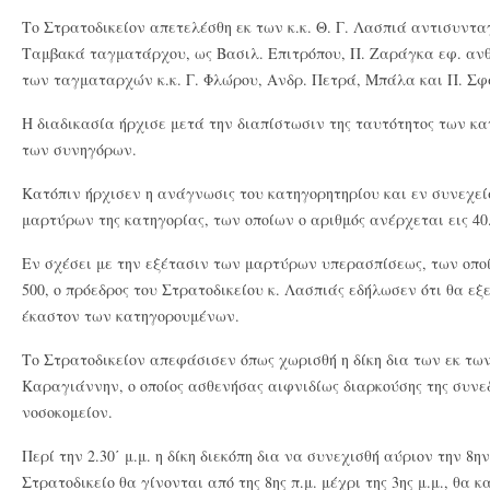
Το Στρατοδικείον απετελέσθη εκ των κ.κ. Θ. Γ. Λασπιά αντισυντ
Ταμβακά ταγματάρχου, ως Βασιλ. Επιτρόπου, Π. Ζαράγκα εφ. αν
των ταγματαρχών κ.κ. Γ. Φλώρου, Ανδρ. Πετρά, Μπάλα και Π. Σφ
Η διαδικασία ήρχισε μετά την διαπίστωσιν της ταυτότητος των κ
των συνηγόρων.
Κατόπιν ήρχισεν η ανάγνωσις του κατηγορητηρίου και εν συνεχε
μαρτύρων της κατηγορίας, των οποίων ο αριθμός ανέρχεται εις 40
Εν σχέσει με την εξέτασιν των μαρτύρων υπερασπίσεως, των οπο
500, ο πρόεδρος του Στρατοδικείου κ. Λασπιάς εδήλωσεν ότι θα εξ
έκαστον των κατηγορουμένων.
Το Στρατοδικείον απεφάσισεν όπως χωρισθή η δίκη δια των εκ τω
Καραγιάννην, ο οποίος ασθενήσας αιφνιδίως διαρκούσης της συνε
νοσοκομείον.
Περί την 2.30΄ μ.μ. η δίκη διεκόπη δια να συνεχισθή αύριον την 8η
Στρατοδικείο θα γίνονται από της 8ης π.μ. μέχρι της 3ης μ.μ., θα