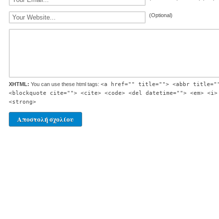
(Optional)
XHTML:
You can use these html tags:
<a href="" title=""> <abbr title="
<blockquote cite=""> <cite> <code> <del datetime=""> <em> <i>
<strong>