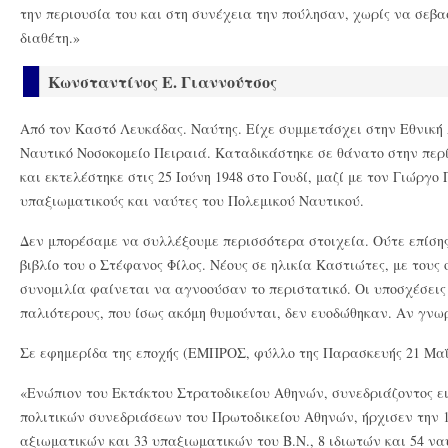
την περιουσία του και στη συνέχεια την πούλησαν, χωρίς να σεβα
διαθέτη.»
Κωνσταντίνος Ε. Γιαννούτσος
Από τον Καστό Λευκάδας. Ναύτης. Είχε συμμετάσχει στην Εθνική
Ναυτικό Νοσοκομείο Πειραιά. Καταδικάστηκε σε θάνατο στην περί
και εκτελέστηκε στις 25 Ιούνη 1948 στο Γουδί, μαζί με τον Γιώργο
υπαξιωματικούς και ναύτες του Πολεμικού Ναυτικού.
Δεν μπορέσαμε να συλλέξουμε περισσότερα στοιχεία. Ούτε επίση
βιβλίο του ο Στέφανος Φίλος. Νέους σε ηλικία Καστιώτες, με τους
συνομιλία φαίνεται να αγνοούσαν το περιστατικό. Οι υποσχέσεις
παλιότερους, που ίσως ακόμη θυμούνται, δεν ευοδώθηκαν. Αν γνωρ
Σε εφημερίδα της εποχής (ΕΜΠΡΟΣ, φύλλο της Παρασκευής 21 Μαΐ
«Ενώπιον του Εκτάκτου Στρατοδικείου Αθηνών, συνεδριάζοντος ε
πολιτικών συνεδριάσεων του Πρωτοδικείου Αθηνών, ήρχισεν την 11.
αξιωματικών και 33 υπαξιωματικών του Β.Ν., 8 ιδιωτών και 54 ν