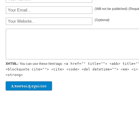
(Will not be published) (Requi
(Optional)
XHTML:
You can use these html tags:
<a href="" title=""> <abbr title="
<blockquote cite=""> <cite> <code> <del datetime=""> <em> <i>
<strong>