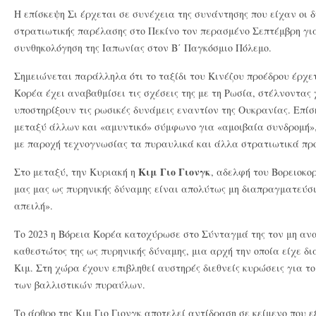
Η επίσκεψη Σι έρχεται σε συνέχεια της συνάντησης που είχαν οι δ
στρατιωτικής παρέλασης στο Πεκίνο τον περασμένο Σεπτέμβρη για
συνθηκολόγηση της Ιαπωνίας στον Β΄ Παγκόσμιο Πόλεμο.
Σημειώνεται παράλληλα ότι το ταξίδι του Κινέζου προέδρου έρχετ
Κορέα έχει αναβαθμίσει τις σχέσεις της με τη Ρωσία, στέλνοντας
υποστηρίξουν τις ρωσικές δυνάμεις εναντίον της Ουκρανίας. Επίσ
μεταξύ άλλων και «αμυντικό» σύμφωνο για «αμοιβαία συνδρομή»,
με παροχή τεχνογνωσίας τα πυραυλικά και άλλα στρατιωτικά πρ
Κιμ Γιο Γιονγκ
Στο μεταξύ, την Κυριακή η
, αδελφή του Βορειοκορ
μας μας ως πυρηνικής δύναμης είναι απολύτως μη διαπραγματεύσ
απειλή».
Το 2023 η Βόρεια Κορέα κατοχύρωσε στο Σύνταγμά της τον μη αν
καθεστώτος της ως πυρηνικής δύναμης, μια αρχή την οποία είχε δ
Κιμ. Στη χώρα έχουν επιβληθεί αυστηρές διεθνείς κυρώσεις για τ
των βαλλιστικών πυραύλων.
Το άρθρο της Κιμ Γιο Γιονγκ αποτελεί αντίδραση σε κείμενο που ε