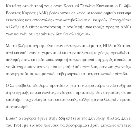
Κατά τη συνάντησή τους στον Κρατικό Ξενώνα Kumsusan, ο Σι δήλω
Βόρειας Κορέας (ΛΔΚ) βρίσκονται σε «νέο ιστορικό σημείο εκκίνη
ευκαιρίες και αποστολές» που «επιβάλλουν οι καιροί». Υποσχέθηκ
αλλάζει η διεθνής κατάσταση, η σταθερή υποστήριξη προς τη ΛΔΚ 
των κοινών συμφερόντων δεν θα αλλάξουν».
Με το βλέμμα στραμμένο στον ανταγωνισμό με τις ΗΠΑ, ο Σι τόν
από κοινού στον «ηγεμονισμό και την πολιτική ισχύος», προωθώντα
πολυμέρεια» και μία «οικονομική παγκοσμιοποίηση χωρίς αποκλει
να διατηρήσουν στενές επαφές υψηλού επιπέδου, σαν «συγγενείς»
συνεργασία σε κομματικό, κυβερνητικό και στρατιωτικό επίπεδο.
Ο Σι υπέβαλε τέσσερις προτάσεις για την περαιτέρω ανάπτυξη τ
στρατηγικής επικοινωνίας, ενίσχυση πρακτικής συνεργασίας σε οι
επιστήμη, τεχνολογία και κατασκευές, αύξηση ανταλλαγών «μετα
συντονισμό.
Ειδική αναφορά έγινε στην 65η επέτειο της Συνθήκης Φιλίας, Συν
του 1961, με τις δύο πλευρές να προγραμματίζουν μεγάλες επετει