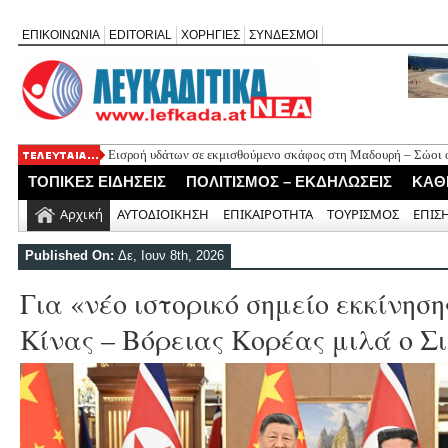
ΕΠΙΚΟΙΝΩΝΙΑ
EDITORIAL
ΧΟΡΗΓΙΕΣ
ΣΥΝΔΕΣΜΟΙ
Εισροή υδάτων σε εκμισθούμενο σκάφος στη Μαδουρή – Σώοι οι
ΣΧΟΛΙΟ ΣΤΟ ΔΗΜΟΣΙΕΥΜΑ: «Η Φαρμακολύτρια» του Αλέξανδ
ΤΟΠΙΚΕΣ ΕΙΔΗΣΕΙΣ
ΠΟΛΙΤΙΣΜΟΣ – ΕΚΔΗΛΩΣΕΙΣ
ΚΑΘ
Καλλιγωνίου (της Χριστίνας Μιχαλά)
Άγιος Νικήτας: Απορρίφθηκε αίτημα για φιλανθρωπική δράση 
Αρχική
ΑΥΤΟΔΙΟΙΚΗΣΗ
ΕΠΙΚΑΙΡΟΤΗΤΑ
ΤΟΥΡΙΣΜΟΣ
ΕΠΙΣ
Πανηγύρι της Παναγίας στον Αλέξανδρο με αφιέρωμα για τα 50
Νέο Τουριστικό Χωροταξικό: Τι αλλάζει σε Λευκάδα και Μεγανή
Published On:
Δε, Ιουν 8th, 2026
και τουριστική ανάπτυξη
Για «νέο ιστορικό σημείο εκκίνηση
Κίνας – Βόρειας Κορέας μιλά ο Σι