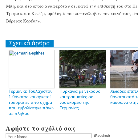
Μάη, και στο οποίο αναφερόταν ότι κατά την επίσκεψή του στο Π
Τραμπ και ο Κινέζος ομόλογός του «επανέλαβαν τον κοινό τους στ
Βόρειας Κορέας».
Σχετικά άρθρα
Γερμανία: Τουλάχιστον
Πυρκαγιά με νεκρούς
Χιλιάδες επιπ
1 θάνατος και αρκετοί
και τραυματίες σε
θάνατοι από τ
τραυματίες από όχημα
νοσοκομείο της
καύσωνα στη
που εμβολίστηκε πάνω
Γερμανίας
σε πλήθος
Αφήστε το σχόλιό σας
(Required)