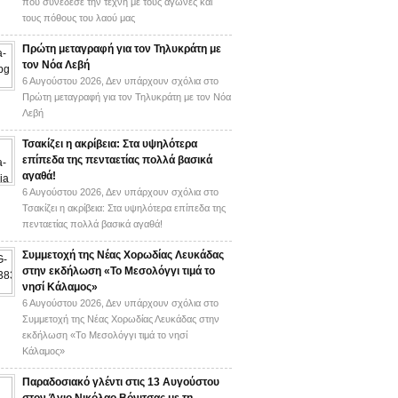
πού συνέδεσε την τέχνη με τους αγώνες και
τους πόθους του λαού μας
Πρώτη μεταγραφή για τον Τηλυκράτη με
τον Νόα Λεβή
6 Αυγούστου 2026,
Δεν υπάρχουν σχόλια
στο
Πρώτη μεταγραφή για τον Τηλυκράτη με τον Νόα
Λεβή
Τσακίζει η ακρίβεια: Στα υψηλότερα
επίπεδα της πενταετίας πολλά βασικά
αγαθά!
6 Αυγούστου 2026,
Δεν υπάρχουν σχόλια
στο
Τσακίζει η ακρίβεια: Στα υψηλότερα επίπεδα της
πενταετίας πολλά βασικά αγαθά!
Συμμετοχή της Νέας Χορωδίας Λευκάδας
στην εκδήλωση «Το Μεσολόγγι τιμά το
νησί Κάλαμος»
6 Αυγούστου 2026,
Δεν υπάρχουν σχόλια
στο
Συμμετοχή της Νέας Χορωδίας Λευκάδας στην
εκδήλωση «Το Μεσολόγγι τιμά το νησί
Κάλαμος»
Παραδοσιακό γλέντι στις 13 Αυγούστου