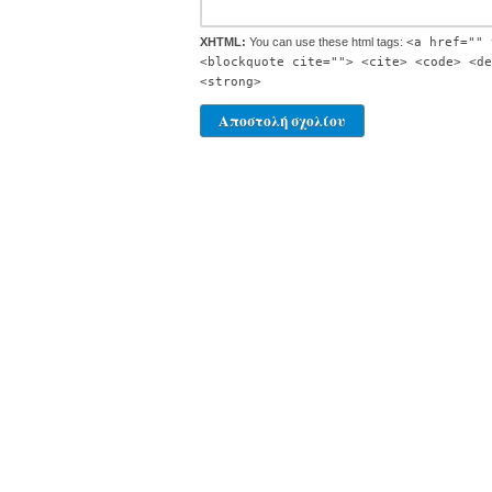
XHTML:
You can use these html tags:
<a href="" 
<blockquote cite=""> <cite> <code> <de
<strong>