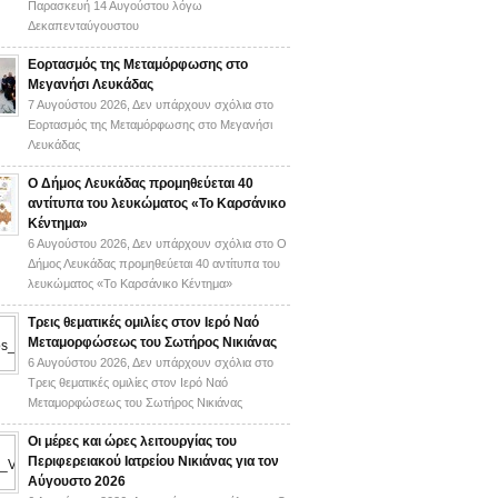
Παρασκευή 14 Αυγούστου λόγω
Δεκαπενταύγουστου
Εορτασμός της Μεταμόρφωσης στο
Μεγανήσι Λευκάδας
7 Αυγούστου 2026,
Δεν υπάρχουν σχόλια
στο
Εορτασμός της Μεταμόρφωσης στο Μεγανήσι
Λευκάδας
Ο Δήμος Λευκάδας προμηθεύεται 40
αντίτυπα του λευκώματος «Το Καρσάνικο
Κέντημα»
6 Αυγούστου 2026,
Δεν υπάρχουν σχόλια
στο Ο
Δήμος Λευκάδας προμηθεύεται 40 αντίτυπα του
λευκώματος «Το Καρσάνικο Κέντημα»
Τρεις θεματικές ομιλίες στον Ιερό Ναό
Μεταμορφώσεως του Σωτήρος Νικιάνας
6 Αυγούστου 2026,
Δεν υπάρχουν σχόλια
στο
Τρεις θεματικές ομιλίες στον Ιερό Ναό
Μεταμορφώσεως του Σωτήρος Νικιάνας
Οι μέρες και ώρες λειτουργίας του
Περιφερειακού Ιατρείου Νικιάνας για τον
Αύγουστο 2026