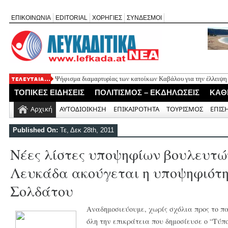
ΕΠΙΚΟΙΝΩΝΙΑ
EDITORIAL
ΧΟΡΗΓΙΕΣ
ΣΥΝΔΕΣΜΟΙ
Ψήφισμα διαμαρτυρίας των κατοίκων Καβάλου για την έλλειψη
«Έφυγε» σε ηλικία 74 ετών ο ηθοποιός Νίκος Καλογερόπουλος
ΤΟΠΙΚΕΣ ΕΙΔΗΣΕΙΣ
ΠΟΛΙΤΙΣΜΟΣ – ΕΚΔΗΛΩΣΕΙΣ
ΚΑΘ
Η Λευκάδα τίμησε τον δικό της Ηλία Λογοθέτη σε μια βραδιά γ
Θεία Λειτουργία για τους απόδημους Αλεξανδρίτες στον Άγιο 
Αρχική
ΑΥΤΟΔΙΟΙΚΗΣΗ
ΕΠΙΚΑΙΡΟΤΗΤΑ
ΤΟΥΡΙΣΜΟΣ
ΕΠΙΣ
Σύλληψη 58χρονου στο Μεγανήσι για υπόθεση ενδοοικογενειακ
Published On:
Τε, Δεκ 28th, 2011
Νέες λίστες υποψηφίων βουλευτών
Λευκάδα ακούγεται η υποψηφιότ
Σολδάτου
Αναδημοσιεύουμε, χωρίς σχόλια προς το π
όλη την επικράτεια που δημοσίευσε ο “Τύπο