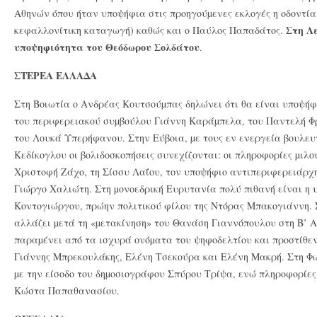
Αθηνών όπου ήταν υποψήφια στις προηγούµενες εκλογές η οδοντία
Στη Λ
κεφαλλονίτικη καταγωγή) καθώς και ο Παύλος Παπαδάτος.
υποψηφιότητα του Θεόδωρου Σολδάτου
.
ΣΤΕΡΕΑ ΕΛΛΑΔΑ
Στη Βοιωτία ο Ανδρέας Κουτσούµπας δηλώνει ότι θα είναι υποψήφ
του περιφερειακού συµβούλου Γιάννη Καράµπελα, του Παντελή Φρ
του Λουκά Υπερήφανου. Στην Εύβοια, µε τους εν ενεργεία βουλε
Κεδίκογλου οι βολιδοσκοπήσεις συνεχίζονται: οι πληροφορίες µιλο
Χριστοφή Ζάχο, τη Σίσσυ Λαΐου, τον υποψήφιο αντιπεριφερειάρχ
Γιώργο Χαλιώτη. Στη µονοεδρική Ευρυτανία πολύ πιθανή είναι η
Κοντογιώργου, πρώην πολιτικού φίλου της Ντόρας Μπακογιάννη. Σ
αλλάζει µετά τη «µετακίνηση» του Θανάση Γιαννόπουλου στη Β’ 
παραµένει από τα ισχυρά ονόµατα του ψηφοδελτίου και προστίθεν
Γιάννης Μπρεκουλάκης, Ελένη Τσεκούρα και Ελένη Μακρή. Στη Φ
µε την είσοδο του δηµοσιογράφου Σπύρου Τρίψα, ενώ πληροφορίε
Κώστα Παπαθανασίου.