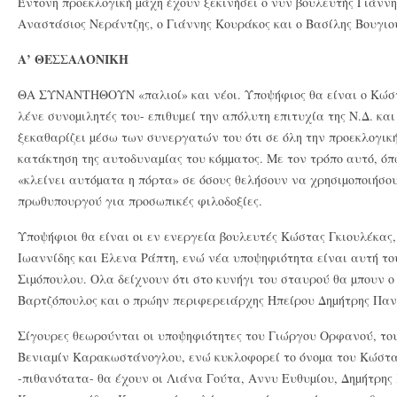
Έντονη προεκλογική µάχη έχουν ξεκινήσει ο νυν βουλευτής Γιάνν
Αναστάσιος Νεράντζης, ο Γιάννης Κουράκος και ο Βασίλης Βουγιο
Α’ ΘΕΣΣΑΛΟΝΙΚΗ
ΘΑ ΣΥΝΑΝΤΗΘΟΥΝ «παλιοί» και νέοι. Υποψήφιος θα είναι ο Κώστ
λένε συνοµιλητές του- επιθυµεί την απόλυτη επιτυχία της Ν.Δ. και
ξεκαθαρίζει µέσω των συνεργατών του ότι σε όλη την προεκλογική
κατάκτηση της αυτοδυναµίας του κόµµατος. Με τον τρόπο αυτό, ό
«κλείνει αυτόµατα η πόρτα» σε όσους θελήσουν να χρησιµοποιήσο
πρωθυπουργού για προσωπικές φιλοδοξίες.
Υποψήφιοι θα είναι οι εν ενεργεία βουλευτές Κώστας Γκιουλέκας
Ιωαννίδης και Ελενα Ράπτη, ενώ νέα υποψηφιότητα είναι αυτή το
Σιµόπουλου. Ολα δείχνουν ότι στο κυνήγι του σταυρού θα µπουν 
Βαρτζόπουλος και ο πρώην περιφερειάρχης Ηπείρου Δηµήτρης Παν
Σίγουρες θεωρούνται οι υποψηφιότητες του Γιώργου Ορφανού, το
Βενιαµίν Καρακωστάνογλου, ενώ κυκλοφορεί το όνοµα του Κώστα
-πιθανότατα- θα έχουν οι Λιάνα Γούτα, Αννυ Ευθυµίου, Δηµήτρης