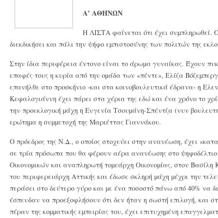
Α’ ΑΘΗΝΩΝ
Η ΛΙΣΤΑ φαίνεται ότι έχει συµπληρωθεί. 
διεκδικήσει και πάλι την ψήφο εµπιστοσύνης των πολιτών της εκλο
Στην ίδια περιφέρεια έντονο είναι το άρωµα γυναίκας. Έχουν πυκ
επαφές τους η κυρία από την οµάδα των «πέντε», Ελίζα Βόζεµπεργ
επανήλθε στο προσκήνιο -και στα κοινοβουλευτικά έδρανα- η Ελ
Κεφαλογιάννη έχει πάρει στα χέρια της εδώ και ένα χρόνο το χρί
την προεκλογική µάχη η Ευγενία Τσουµάνη-Σπέντζα (νυν βουλευτή
ερώτηµα η συµµετοχή της Μαριέττας Γιαννάκου.
Ο πρόεδρος της Ν.Δ., ο οποίος στοχεύει στην ανανέωση, έχει «κατα
σε τρία πρόσωπα που θα φέρουν αέρα ανανέωσης στο ψηφοδέλτιο
Οικονοµικών και αναπληρωτή τοµεάρχη Οικονοµίας, στον Βασίλη Κι
του περιφερειάρχη Αττικής και έδωσε σκληρή µάχη µέχρι την τελ
περάσει στο δεύτερο γύρο και µε ένα ποσοστό πάνω από 40% να δ
έσπευδαν να προεξοφλήσουν ότι δεν ήταν η σωστή επιλογή, και σ
πέραν της κοµµατικής εµπειρίας του, έχει επιτυχηµένη επαγγελµα