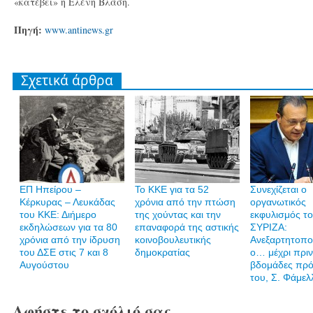
«κατέβει» η Ελένη Βλάση.
Πηγή:
www.antinews.gr
Σχετικά άρθρα
ΕΠ Ηπείρου –
Το ΚΚΕ για τα 52
Συνεχίζεται ο
Κέρκυρας – Λευκάδας
χρόνια από την πτώση
οργανωτικός
του ΚΚΕ: Διήμερο
της χούντας και την
εκφυλισμός τ
εκδηλώσεων για τα 80
επαναφορά της αστικής
ΣΥΡΙΖΑ:
χρόνια από την ίδρυση
κοινοβουλευτικής
Ανεξαρτητοπο
του ΔΣΕ στις 7 και 8
δημοκρατίας
ο… μέχρι πρι
Αυγούστου
βδομάδες πρ
του, Σ. Φάμελ
Αφήστε το σχόλιό σας