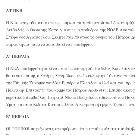
ΑΤΤΙΚΗ
Η Ν.Δ. στοχεύει στην ανανέωση και το τοπίο σταδιακά ξεκαθαρίζε
Λειβαδάς, ο Θανάσης Κατσιγιάννης, ο πρόεδρος της ΝΟΔΕ Ανατολι
Στέφανος Αγιάσογλου. Συζητείται πάντως το όνοµα του Πέτρου Δ
παρασκήνιο- πιθανότατα θα είναι υποψήφιος.
Α’ ΠΕΙΡΑΙΑ
Η ΝΕΑ υποψηφιότητα είναι του υφυπουργού Παιδείας Κωνσταντί
θα είναι επίσης ο Σπύρος Σπυρίδων, ενώ κυκλοφορεί έντονα το όν
της Εθνικής Συνοµοσπονδίας Εµπόρων Ελλάδος, αλλά και του πρώ
Πολιτικής Επιτροπής του κόµµατος Πέτρου Αρβανίτη. Επίσης ακού
δηµοτικού συµβούλου Πειραιά Νίκου Βλαχάκου, αδελφού του Παν
Υµια, και του Κώστα Κατσαφάδου. Αινιγµατική εµφανίζεται η σ
Β’ ΠΕΙΡΑΙΑ
ΟΙ ΤΟΠΙΚΟΙ παράγοντες αναφέρουν ότι η υποψηφιότητα του Φαήλο