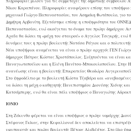
πληροφορίες µιλούν για τις συµµετοχές της δηµοτικής συµβούλου 
Νίκου Καραπάνου. Πληροφορίες αναφέρουν επίσης τον υποψήφιο π
µηχανικό Γιώργο Παπαναστασίου, τον Ασηµάκη Φωτόπουλο, γιο το
Δηµήτρη Αρβανίτη. Εξετάστηκε επίσης η υποψηφιότητα του ΟΝΝΕ
Παπαναστασίου, ενώ ακούγεται το όνοµα του πρώην δηµάρχου Αι
Αχαΐα θα δώσει τη «µάχη του σταυρού» ο Αγγελος Τσιγκρής, ενώ θ
δυνάµεις τους η πρώην βουλευτής Νατάσα Ράγιου και ο πολιτευτ
Νέοι υποψήφιοι αναµένεται να είναι ο πρώην αρχηγός ΓΕΝ Γιώργ
δήµαρχος Πάτρας Κώστας Χριστόπουλος. Συζητούνται να είναι κα
Παναγιωτοπούλου και η Ελένη Πανίτσα-Μπακουλοπούλου. Στην Η
ανανέωσης είναι η βουλευτής Επικρατείας Θεοδώρα Αυγερινοπούλ
Στο ψηφοδέλτιο µε το βουλευτή Κώστα Τζαβάρα και «ανεβασµένες»
να δώσει τη µάχη ο καθηγητής Πανεπιστηµίου Διονύσης Χιόνης και
Κατσάµπερης, ενώ θα είναι πάλι υποψήφιος ο Παναγιώτης Αδρακτ
ΙΟΝΙΟ
Στη Ζάκυνθο φέρεται να είναι υποψήφιος ο πρώην νοµάρχης Διον
Στέφανος Γκίκας, στην Κεφαλλονιά δεν αποκλείεται να επιστρέψε
υφυπουργός και πρώην βουλευτής Πέτρος Αλιβιζάτος. Στο ίδιο ψηφ