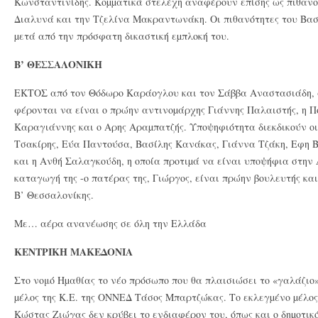
Κωνσταντινίδης. Κοµµατικά στελέχη αναφέρουν επίσης ως πιθανο
Διαλυνά και την Τζελίνα Μακραντωνάκη. Οι πιθανότητες του Β
µετά από την πρόσφατη δικαστική εµπλοκή του.
Β’ ΘΕΣΣΑΛΟΝΙΚΗ
ΕΚΤΟΣ από τον Θόδωρο Καράογλου και τον Σάββα Αναστασιάδη, 
φέρονται να είναι ο πρώην αντινοµάρχης Γιάννης Παλαιστής, η Π
Καραγιάννης και ο Αρης Αραµπατζής. Υποψηφιότητα διεκδικούν ο
Τσακίρης, Εύα Παντούσα, Βασίλης Κανάκας, Γιάννα Τζάκη, Εφη Β
και η Ανθή Σαλαγκούδη, η οποία προτιµά να είναι υποψήφια στην
καταγωγή της -ο πατέρας της, Γιώργος, είναι πρώην βουλευτής κ
Β’ Θεσσαλονίκης.
Με… αέρα ανανέωσης σε όλη την Ελλάδα
KENTΡΙΚΗ ΜΑΚΕΔΟΝΙΑ
Στο νομό Ηµαθίας το νέο πρόσωπο που θα πλαισιώσει το «γαλάζιο»
µέλος της Κ.Ε. της ΟΝΝΕΔ Τάσος Μπαρτζώκας. Το εκλεγµένο µέλος 
Κώστας Ζιώγας δεν κρύβει το ενδιαφέρον του, όπως και ο δηµοτικ