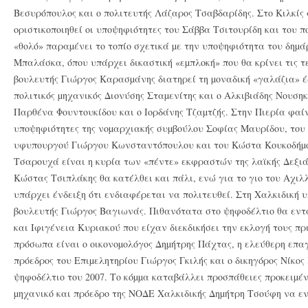
Βεσυρόπουλος και ο πολιτευτής Λάζαρος Τσαβδαρίδης. Στο Κιλκίς 
οριστικοποιηθεί οι υποψηφιότητες του Σάββα Τσιτουρίδη και του
«θολό» παραµένει το τοπίο σχετικά µε την υποψηφιότητα του δηµ
Μπαλάσκα, όπου υπάρχει δικαστική «εµπλοκή» που θα κρίνει τις τ
βουλευτής Γιώργος Καρασµάνης διατηρεί τη µοναδική «γαλάζια» έ
πολιτικός µηχανικός Διονύσης Σταµενίτης και ο Αλκιβιάδης Νουση
Παρθένα Φουντουκίδου και ο Ιορδάνης Τζαµτζής. Στην Πιερία φαίν
υποψηφιότητες της νοµαρχιακής συµβούλου Σοφίας Μαυρίδου, του
υφυπουργού Γιώργου Κωνσταντόπουλου και του Κώστα Κουκοδήµου
Τσαρουχά είναι η κυρία των «πέντε» εκφραστών της λαϊκής Δεξιάς
Κώστας Τσιπλάκης θα κατέλθει και πάλι, ενώ για το γιο του Αχι
υπάρχει ένδειξη ότι ενδιαφέρεται να πολιτευθεί. Στη Χαλκιδική υ
βουλευτής Γιώργος Βαγιωνάς. Πιθανότατα στο ψηφοδέλτιο θα εντ
και Ιφιγένεια Κυριακού που είχαν διεκδικήσει την εκλογή τους πρ
πρόσωπα είναι ο οικονοµολόγος Δηµήτρης Πάχτας, η ελεύθερη επ
πρόεδρος του Επιµελητηρίου Γιώργος Γκιλής και ο δικηγόρος Νίκο
ψηφοδέλτιο του 2007. Το κόµµα καταβάλλει προσπάθειες προκειµέν
µηχανικό και πρόεδρο της ΝΟΔΕ Χαλκιδικής Δηµήτρη Τσούφη να εν