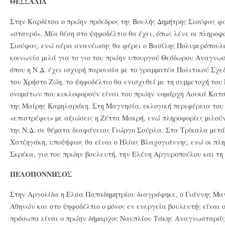
ΘΕΣΣΑΛΙΑ
Στην Καρδίτσα ο πρώην πρόεδρος της Βουλής Δηµήτρης Σιούφας φαί
«σταυρό». Μία θέση στο ψηφοδέλτιο θα έχει, όπως λένε οι πληροφο
Σιούφας, ενώ αέρα ανανέωσης θα φέρει ο Βασίλης Πολυµερόπουλο
κοινωνία µιλά για το γιο του πρώην υπουργού Θεόδωρου Αναγνωσ
όπου η Ν.Δ. έχει ισχυρή παρουσία µε το γραµµατέα Πολιτικού Σχ
τον Χρήστο Ζώη, το ψηφοδέλτιο θα ενισχυθεί µε τη συµµετοχή το
ονοµάτων που κυκλοφορούν είναι του πρώην νοµάρχη Λουκά Κατσ
της Μαίρης Καµηλαράκη. Στη Μαγνησία, εκλογική περιφέρεια του
«επιστρέφει» µε αξιώσεις η Ζέττα Μακρή, ενώ πληροφορίες µιλού
της Ν.Δ. σε θέµατα διαφάνειας Γιώργο Σούρλα. Στα Τρίκαλα µετ
Χατζηγάκη, υποψήφιος θα είναι ο Ηλίας Βλαχογιάννης, ενώ οι πλ
Σκρέκα, γιο του πρώην βουλευτή, την Ελένη Αργυροπούλου και τη
ΠΕΛΟΠΟΝΝΗΣΟΣ
Στην Αργολίδα η Ελσα Παπαδηµητρίου διαγράφηκε, ο Γιάννης Μαν
Αθηνών και στο ψηφοδέλτιο ο µόνος εν ενεργεία βουλευτής είναι 
πρόσωπα είναι ο πρώην δήµαρχος Ναυπλίου Τάκης Αναγνωσταράς, 