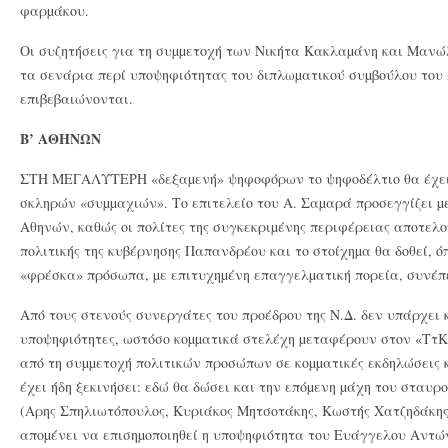
φαρµάκου.
Οι συζητήσεις για τη συµµετοχή των Νικήτα Κακλαµάνη και Μανώ
τα σενάρια περί υποψηφιότητας του διπλωµατικού συµβούλου του
επιβεβαιώνονται.
Β’ ΑΘΗΝΩΝ
ΣΤΗ ΜΕΓΑΛΥΤΕΡΗ «δεξαµενή» ψηφοφόρων το ψηφοδέλτιο θα έχει
σκληρών «συµµαχιών». Το επιτελείο του Α. Σαµαρά προσεγγίζει µε
Αθηνών, καθώς οι πολίτες της συγκεκριµένης περιφέρειας αποτελ
πολιτικής της κυβέρνησης Παπανδρέου και το στοίχηµα θα δοθεί, 
«φρέσκα» πρόσωπα, µε επιτυχηµένη επαγγελµατική πορεία, συνέπ
Από τους στενούς συνεργάτες του προέδρου της Ν.Δ. δεν υπάρχει 
υποψηφιότητες, ωστόσο κοµµατικά στελέχη µεταφέρουν στον «ΤτΚ
από τη συµµετοχή πολιτικών προσώπων σε κοµµατικές εκδηλώσεις κ
έχει ήδη ξεκινήσει: εδώ θα δώσει και την επόµενη µάχη του σταυ
(Αρης Σπηλιωτόπουλος, Κυριάκος Μητσοτάκης, Κωστής Χατζηδάκης
αποµένει να επισηµοποιηθεί η υποψηφιότητα του Ευάγγελου Αντώ