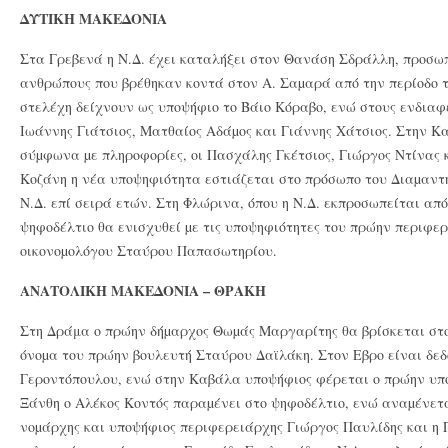
ΔΥΤΙΚΗ ΜΑΚΕΔΟΝΙΑ
Στα Γρεβενά η Ν.Δ. έχει καταλήξει στον Θανάση Σδράλλη, προσωπ
ανθρώπους που βρέθηκαν κοντά στον Α. Σαµαρά από την περίοδο τ
στελέχη δείχνουν ως υποψήφιο το Βάιο Κόραβο, ενώ στους ενδιαφ
Ιωάννης Γιάτσιος, Ματθαίος Αδάµος και Γιάννης Χάτσιος. Στην Κ
σύµφωνα µε πληροφορίες, οι Πασχάλης Γκέτσιος, Γιώργος Ντίνας
Κοζάνη η νέα υποψηφιότητα εστιάζεται στο πρόσωπο του Διαµαντ
Ν.Δ. επί σειρά ετών. Στη Φλώρινα, όπου η Ν.Δ. εκπροσωπείται απ
ψηφοδέλτιο θα ενισχυθεί µε τις υποψηφιότητες του πρώην περιφε
οικονοµολόγου Σταύρου Παπασωτηρίου.
ΑΝΑΤΟΛΙΚΗ ΜΑΚΕΔΟΝΙΑ – ΘΡΑΚΗ
Στη Δράμα ο πρώην δήµαρχος Θωµάς Μαργαρίτης θα βρίσκεται στο
όνοµα του πρώην βουλευτή Σταύρου Δαϊλάκη. Στον Εβρο είναι δεδ
Γεροντόπουλου, ενώ στην Καβάλα υποψήφιος φέρεται ο πρώην υπ
Ξάνθη ο Αλέκος Κοντός παραµένει στο ψηφοδέλτιο, ενώ αναµένετ
νοµάρχης και υποψήφιος περιφερειάρχης Γιώργος Παυλίδης και η 