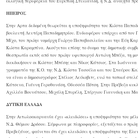
εκλογική περιφέρεια του Ευριπίδη Στυλιανίδη, η Ν.Δ. αναζητά πρ
ΗΠΕΙΡΟΣ
Στην Αρτα δεδοµένη θεωρείται η υποψηφιότητα του Κώστα Παπαδη
βουλευτή Λευτέρη Παπαδηµητρίου. Ενδιαφέρον υπάρχει από τον Γ
Μίχο, τον πρώην νοµάρχη Γιώργο Παπαβασιλείου και την Εύη Καρ
Κώστα Καραµπίνα. Ακούγεται επίσης το όνοµα της δηµοτικής συµ
Θεσπρωτία εκτός από τον πρώην υφυπουργό Αντώνη Μπέζα, τη µο
διεκδικήσουν οι Κώστας Μπέσης και Νίκος Κάτσιος. Στα Ιωάννινα
γραµµατέα της Κ.Ο. της Ν.Δ. Κώστα Τασούλα και του Σταύρου Κ
να είναι ο δηµοσιογράφος Στέλιος Λεύκοβιτς, ενώ τα τοπικά στελ
Κάτσενο, Γιάννη Γεροθανάση, Οδυσσέα Πότση. Στην Πρέβεζα κυκ
Αχιλλέα Βουνάτσου, Μιχάλη Σπυρέλη, Στέργιου Γιαννάκη και Μα
ΔΥΤΙΚΗ ΕΛΛΑΔΑ
Στην Αιτωλοακαρνανία έχει «κλειδώσει» η υποψηφιότητα του µέλο
Ν.Δ. Θύµιου Δρόσου. Σύµφωνα µε πληροφορίες, εξετάζεται ο πρώ
Πρεβεζάνος, φαίνεται ότι έχει κλειδώσει η υποψηφιότητα της Ελ