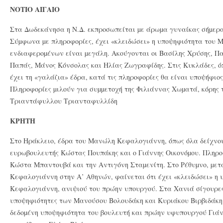
ΝΟΤΙΟ ΑΙΓΑΙΟ
Στα Δωδεκάνησα η Ν.Δ. εκπροσωπείται µε άρωµα γυναίκας σήµερα 
Σύµφωνα µε πληροφορίες, έχει «κλειδώσει» η υποψηφιότητα του Μ
ενδιαφεροµένων είναι µεγάλη. Ακούγονται οι Βασίλης Χρύσης, Π
Παπάς, Μάνος Κόνσολας και Ηλίας Ζωγραφίδης. Στις Κυκλάδες, ό
έχει τη «γαλάζια» έδρα, κατά τις πληροφορίες θα είναι υποψήφιο
Πληροφορίες µιλούν για συµµετοχή της Φιλιάννας Χωµατά, κόρης 
Τριαντάφυλλου Τριανταφυλλίδη
ΚΡΗΤΗ
Στο Ηράκλειο, έδρα του Μανώλη Κεφαλογιάννη, όπως όλα δείχνου
ευρωβουλευτής Κώστας Πουπάκης και ο Γιάννης Οικονόµου. Πληροφ
Κώστα Μπαντουβά και την Αντιγόνη Σταµενίτη. Στο Ρέθυµνο, µετά
Κεφαλογιάννη στην Α’ Αθηνών, φαίνεται ότι έχει «κλειδώσει» η 
Κεφαλογιάννη, ανιψιού του πρώην υπουργού. Στα Χανιά σίγουρες
υποψηφιότητες των Μανούσου Βολουδάκη και Κυριάκου Βιρβιδάκη. 
δεδοµένη υποψηφιότητα του βουλευτή και πρώην υφυπουργού Γιά