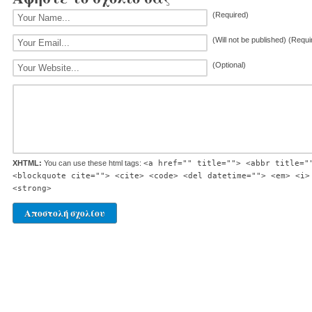
(Required)
(Will not be published) (Requi
(Optional)
XHTML:
You can use these html tags:
<a href="" title=""> <abbr title="
<blockquote cite=""> <cite> <code> <del datetime=""> <em> <i>
<strong>