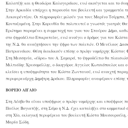
Καλατζής και η Θεοδώρα Καλογεράκου, ενώ ακούγεται και το όν
Στην Αρκαδία υπάρχει η παρουσία του βουλευτή και γραµµατέα τ
Λυκουρέντζου. Οι πληροφορίες µιλούν για τους Μαρίνο Τσίρµπα,
Κοντοζαµάνη. Στην Κορινθία θα πολιτευτεί ο γνωστός γιατρός Θ
Ερώτηµα παραµένει η συµµετοχή του γιου του Σταύρου Δήµα, καθώ
στο ψηφοδέλτιο Επικρατείας, ενώ ανοίγει ο δρόµος για τον Κώστ
της Ν.Δ. θα αναζητήσουν την ψήφο των πολιτών. Ο Μενέλαος Δασ
Πατριανάκου. Θέση διεκδικούν επίσης ο πρώην νοµάρχης Κώστας 
Στη Μεσσηνία, «έδρα» του Α. Σαµαρά, το ψηφοδέλτιο θα πλαισιώ
Μιλτιάδης Χρυσοµάλλης, ο δικηγόρος Αγγελος Κωτσιόπουλος και ο
κλείσει η υποψηφιότητα του Κώστα Ζωντανού, ενώ ανοιχτή παραµ
περιφερειάρχη Δηµήτρη Δράκου. Πληροφορίες αναφέρουν επίσης 
ΒΟΡΕΙΟ ΑΙΓΑΙΟ
Στη Λέσβο θα είναι υποψήφιος ο πρώην νοµάρχης και υποψήφιος π
Παύλος Βογιατζής, στη Σάµο η Ν.Δ. έχει καταλήξει στο κοµµατικό
στη Χίο, εκλογική περιφέρεια του βουλευτή Κώστα Μουσουρούλη, 
Μαρία Σώδη.