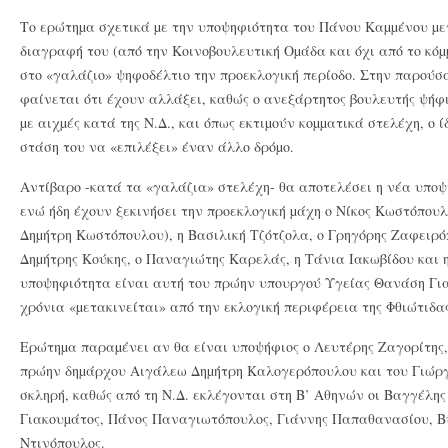
Το ερώτηµα σχετικά µε την υποψηφιότητα του Πάνου Καµµένου µε
διαγραφή του (από την Κοινοβουλευτική Οµάδα και όχι από το κόµ
στο «γαλάζιο» ψηφοδέλτιο την προεκλογική περίοδο. Στην παρού
φαίνεται ότι έχουν αλλάξει, καθώς ο ανεξάρτητος βουλευτής ψήφι
µε αιχµές κατά της Ν.Δ., και όπως εκτιµούν κοµµατικά στελέχη, ο ί
στάση του να «επιλέξει» έναν άλλο δρόµο.
Αντίβαρο -κατά τα «γαλάζια» στελέχη- θα αποτελέσει η νέα υπο
ενώ ήδη έχουν ξεκινήσει την προεκλογική µάχη ο Νίκος Κωστόπουλ
Δηµήτρη Κωστόπουλου), η Βασιλική Τζότζολα, ο Γρηγόρης Ζαφειρ
Δηµήτρης Κούκης, ο Παναγιώτης Καρελάς, η Τάνια Ιακωβίδου και
υποψηφιότητα είναι αυτή του πρώην υπουργού Υγείας Θανάση Για
χρόνια «µετακινείται» από την εκλογική περιφέρεια της Φθιώτιδα
Ερώτηµα παραµένει αν θα είναι υποψήφιος ο Λευτέρης Ζαγορίτης
πρώην δηµάρχου Αιγάλεω Δηµήτρη Καλογερόπουλου και του Γιώργ
σκληρή, καθώς από τη Ν.Δ. εκλέγονται στη Β’ Αθηνών οι Βαγγέλη
Γιακουµάτος, Πάνος Παναγιωτόπουλος, Γιάννης Παπαθανασίου, 
Ντινόπουλος.