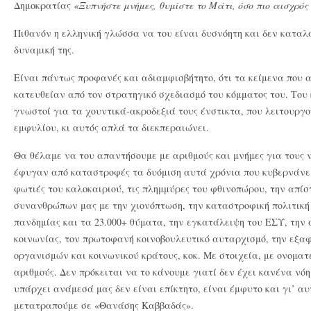
Δημοκρατίας
«Ξυπνήστε μνήμες, θυμίστε το Μάτι, όσο πιο αισχρός 
Πιθανόν η ελληνική γλώσσα να του είναι δυσνόητη και δεν καταλα
δυναμική της.
Είναι πάντως προφανές και αδιαμφισβήτητο, ότι τα κείμενα που 
κατευθείαν από τον στρατηγικό σχεδιασμό του κόμματος του. Του 
γνωστοί για τα χουντικά-ακροδεξιά τους ένστικτα, που λειτουργο
εμφυλίου, κι αυτός απλά τα διεκπεραιώνει.
Θα θέλαμε να του απαντήσουμε με αριθμούς και μνήμες για τους
έφυγαν από καταστροφές τα δυόμιση αυτά χρόνια που κυβερνάνε.
φωτιές του καλοκαιριού, τις πλημμύρες του φθινοπώρου, την απί
συνανθρώπων μας με την χιονόπτωση, την καταστροφική πολιτική
πανδημίας και τα 23.000+ θύματα, την εγκατάλειψη του ΕΣΥ, την 
κοινωνίας, τον πρωτοφανή κοινοβουλευτικό αυταρχισμό, την εξ
οργανισμών και κοινωνικού κράτους, κοκ. Με στοιχεία, με ονοματ
αριθμούς. Δεν πρόκειται να το κάνουμε γιατί δεν έχει κανένα νόη
υπάρχει ανάμεσά μας δεν είναι επίκτητο, είναι έμφυτο και γι’ α
μετατραπούμε σε «Θανάσης Καββαδάς».