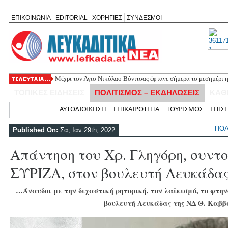
ΕΠΙΚΟΙΝΩΝΙΑ
EDITORIAL
ΧΟΡΗΓΙΕΣ
ΣΥΝΔΕΣΜΟΙ
Mέχρι τον Άγιο Νικόλαο Βόνιτσας έφτανε σήμερα το μεσημέρι 
ΤΟΠΙΚΕΣ ΕΙΔΗΣΕΙΣ
ΠΟΛΙΤΙΣΜΟΣ – ΕΚΔΗΛΩΣΕΙΣ
ΚΑΘ
Αρχική
ΑΥΤΟΔΙΟΙΚΗΣΗ
ΕΠΙΚΑΙΡΟΤΗΤΑ
ΤΟΥΡΙΣΜΟΣ
ΕΠΙΣ
ΠΟΛ
Published On:
Σα, Ιαν 29th, 2022
Απάντηση του Χρ. Γληγόρη, συντο
ΣΥΡΙΖΑ, στον βουλευτή Λευκάδα
…Άναυδοι με την διχαστική ρητορική, τον λαϊκισμό, το φτην
βουλευτή Λευκάδας της ΝΔ Θ. Καβ