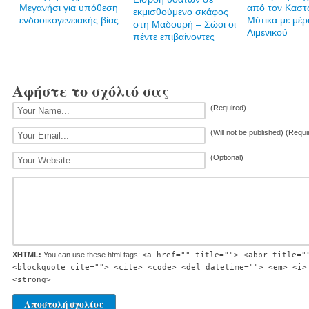
Μεγανήσι για υπόθεση
από τον Καστ
εκμισθούμενο σκάφος
ενδοοικογενειακής βίας
Μύτικα με μέρ
στη Μαδουρή – Σώοι οι
Λιμενικού
πέντε επιβαίνοντες
Αφήστε το σχόλιό σας
(Required)
(Will not be published) (Requi
(Optional)
XHTML:
You can use these html tags:
<a href="" title=""> <abbr title="
<blockquote cite=""> <cite> <code> <del datetime=""> <em> <i>
<strong>