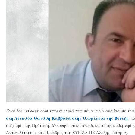
Άναυδοι μείναμε όσοι υπομονετικά περιμέναμε να ακούσουμε τη
στη Λευκάδα Θανάση Καββαδά στην Ολομέλεια της Βουλής
, τ
συζήτηση της Πρότασης Μομφής που κατέθεσε κατά της κυβέρνησης
Αντιπολίτευσης και Πρόεδρος του ΣΥΡΙΖΑ-ΠΣ Αλέξης Τσίπρας.