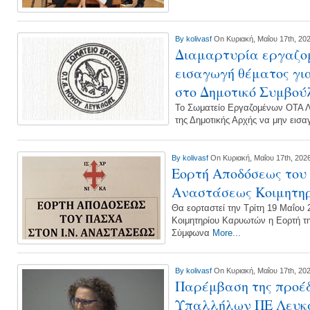
By
kolivasf
On Κυριακή, Μαΐου 17th, 20
Διαμαρτυρία εργαζομ
εισαγωγή θέματος για
στο Δημοτικό Συμβού
Το Σωματείο Εργαζομένων ΟΤΑ Λ
της Δημοτικής Αρχής να μην εισ
By
kolivasf
On Κυριακή, Μαΐου 17th, 202
Εορτή Αποδόσεως του
Αναστάσεως Κοιμητη
Θα εορταστεί την Τρίτη 19 Μαΐου
Κοιμητηρίου Καρυωτών η Εορτή τ
Σύμφωνα
More...
By
kolivasf
On Κυριακή, Μαΐου 17th, 20
Παρέμβαση της προέδ
Υπαλλήλων ΠΕ Λευκά