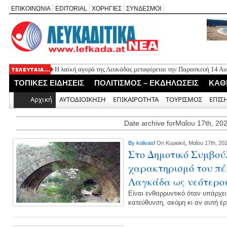
ΕΠΙΚΟΙΝΩΝΙΑ
EDITORIAL
ΧΟΡΗΓΙΕΣ
ΣΥΝΔΕΣΜΟΙ
Η λαϊκή αγορά της Λευκάδας μεταφέρεται την Παρασκευή 14 Α
Εορτασμός της Μεταμόρφωσης στο Μεγανήσι Λευκάδας
ΤΟΠΙΚΕΣ ΕΙΔΗΣΕΙΣ
ΠΟΛΙΤΙΣΜΟΣ – ΕΚΔΗΛΩΣΕΙΣ
ΚΑΘ
Ο Δήμος Λευκάδας προμηθεύεται 40 αντίτυπα του λευκώματος
Τρεις θεματικές ομιλίες στον Ιερό Ναό Μεταμορφώσεως του Σω
Αρχική
ΑΥΤΟΔΙΟΙΚΗΣΗ
ΕΠΙΚΑΙΡΟΤΗΤΑ
ΤΟΥΡΙΣΜΟΣ
ΕΠΙΣ
Οι μέρες και ώρες λειτουργίας του Περιφερειακού Ιατρείου Νικ
Date archive forΜαΐου 17th, 20
By
kolivasf
On Κυριακή, Μαΐου 17th, 20
Στο Δημοτικό Συμβούλ
χαρακτηρισμό του πέ
Λαγκάδα ως νεότερο
Είναι ενθαρρυντικό όταν υπάρχει
κατεύθυνση, ακόμη κι αν αυτή έρ