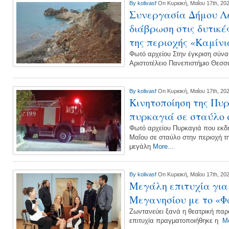
By
kolivasf
On Κυριακή, Μαΐου 17th, 20
Συνεργασία Δήμου Λε
διάβρωση στις δυτικέ
της περιοχής «Καμίνι
Φωτό αρχείου Στην έγκριση σύν
Αριστοτέλειο Πανεπιστήμιο Θεσ
By
kolivasf
On Κυριακή, Μαΐου 17th, 20
Κινητοποίηση της Πυρ
πυρκαγιά σε σταύλο 
Φωτό αρχείου Πυρκαγιά που εκδ
Μαΐου σε σταύλο στην περιοχή 
μεγάλη
More...
By
kolivasf
On Κυριακή, Μαΐου 17th, 20
Μεγάλη επιτυχία για
Μεγανησίου με το «Φ
Ζωντανεύει ξανά η θεατρική παρ
επιτυχία πραγματοποιήθηκε η
Mo