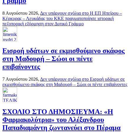
Γράμμο
8 Αυγούστου 2026,
Δεν υπάρχουν σχόλια
στο Η ΕΠ Ηπείρου –
Κέρκυρας – Λευκάδας του ΚΚΕ πραγματοποίησε ιστορική
πεζοπορική εξόρμηση στον Δυτικό Γράμμο
Εισροή υδάτων σε εκμισθούμενο σκάφος
στη Μαδουρή – Σώοι οι πέντε
επιβαίνοντες
7 Αυγούστου 2026,
Δεν υπάρχουν σχόλια
στο Εισροή υδάτων σε
εκμισθούμενο σκάφος στη Μαδουρή – Σώοι οι πέντε επιβαίνοντες
ΣΧΟΛΙΟ ΣΤΟ ΔΗΜΟΣΙΕΥΜΑ: «Η
Φαρμακολύτρια» του Αλέξανδρου
Παπαδιαμάντη ζωντανεύει στο Πέραμα