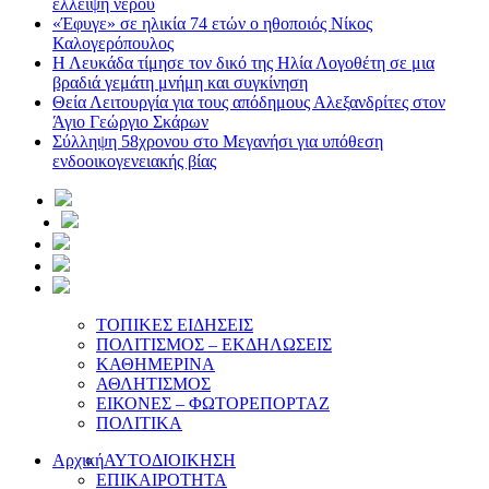
έλλειψη νερού
«Έφυγε» σε ηλικία 74 ετών ο ηθοποιός Νίκος
Καλογερόπουλος
Η Λευκάδα τίμησε τον δικό της Ηλία Λογοθέτη σε μια
βραδιά γεμάτη μνήμη και συγκίνηση
Θεία Λειτουργία για τους απόδημους Αλεξανδρίτες στον
Άγιο Γεώργιο Σκάρων
Σύλληψη 58χρονου στο Μεγανήσι για υπόθεση
ενδοοικογενειακής βίας
ΤΟΠΙΚΕΣ ΕΙΔΗΣΕΙΣ
ΠΟΛΙΤΙΣΜΟΣ – ΕΚΔΗΛΩΣΕΙΣ
ΚΑΘΗΜΕΡΙΝΑ
ΑΘΛΗΤΙΣΜΟΣ
ΕΙΚΟΝΕΣ – ΦΩΤΟΡΕΠΟΡΤΑΖ
ΠΟΛΙΤΙΚΑ
Αρχική
ΑΥΤΟΔΙΟΙΚΗΣΗ
ΕΠΙΚΑΙΡΟΤΗΤΑ