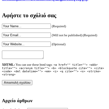
Αφήστε το σχόλιό σας
(Required)
(Will not be published) (Required)
(Optional)
XHTML:
You can use these html tags:
<a href="" title=""> <abbr
title=""> <acronym title=""> <b> <blockquote cite=""> <cite>
<code> <del datetime=""> <em> <i> <q cite=""> <s> <strike>
<strong>
Αρχείο άρθρων