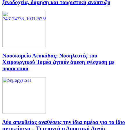
ξενοδοχεία, δόμηση και τουριστική ανάπτυξη
Νοσοκομείο Λευκάδας: Νοσηλευτές του
Χειρουργικού Τομέα ζητούν άμεση ενίσχυση με
προσωπικό
Δύο απευθείας αναθέσεις την ίδια ημέρα για το ίδιο
αντικείμενο – Τι απαντά η Δημοτική Αρχή;