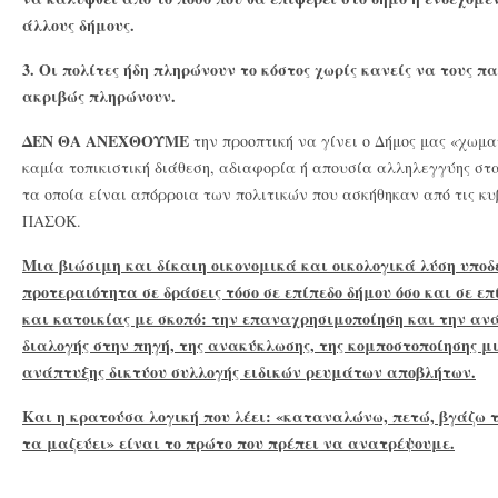
άλλους δήμους.
3.
Οι πολίτες ήδη πληρώνουν το κόστος χωρίς κανείς να τους π
ακριβώς πληρώνουν.
ΔΕΝ ΘΑ ΑΝΕΧΘΟΥΜΕ
την προοπτική να γίνει ο Δήμος μας «χωμα
καμία τοπικιστική διάθεση, αδιαφορία ή απουσία αλληλεγγύης σ
τα οποία είναι απόρροια των πολιτικών που ασκήθηκαν από τις κυβ
ΠΑΣΟΚ.
Μια βιώσιμη και δίκαιη οικονομικά και οικολογικά λύση υποδ
προτεραιότητα σε δράσεις τόσο σε επίπεδο δήμου όσο και σε ε
και κατοικίας με σκοπό: την επαναχρησιμοποίηση και την αν
διαλογής στην πηγή, της ανακύκλωσης, της κομποστοποίησης μ
ανάπτυξης δικτύου συλλογής ειδικών ρευμάτων αποβλήτων.
Και η κρατούσα λογική που λέει: «καταναλώνω, πετώ, βγάζω τ
τα μαζεύει» είναι το πρώτο που πρέπει να ανατρέψουμε.