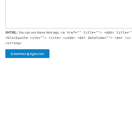
XHTML:
You can use these html tags:
<a href="" title=""> <abbr title="
<blockquote cite=""> <cite> <code> <del datetime=""> <em> <i>
<strong>