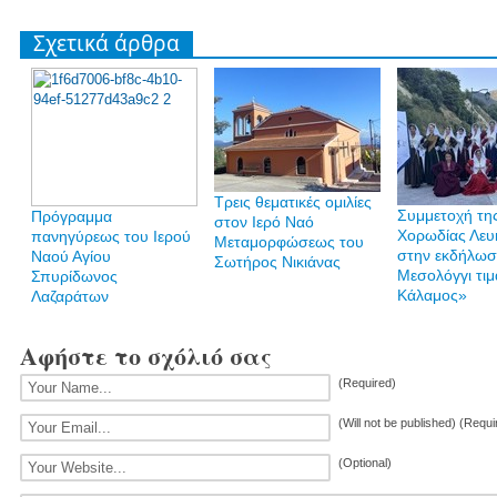
Σχετικά άρθρα
Τρεις θεματικές ομιλίες
Συμμετοχή τη
Πρόγραμμα
στον Ιερό Ναό
Χορωδίας Λευ
πανηγύρεως του Ιερού
Μεταμορφώσεως του
στην εκδήλωσ
Ναού Αγίου
Σωτήρος Νικιάνας
Μεσολόγγι τιμ
Σπυρίδωνος
Κάλαμος»
Λαζαράτων
Αφήστε το σχόλιό σας
(Required)
(Will not be published) (Requi
(Optional)