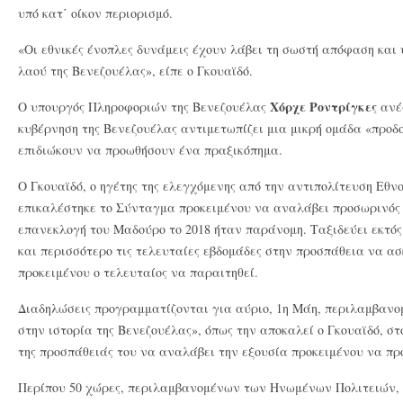
υπό κατ΄ οίκον περιορισμό.
«Οι εθνικές ένοπλες δυνάμεις έχουν λάβει τη σωστή απόφαση και 
λαού της Βενεζουέλας», είπε ο Γκουαϊδό.
Χόρχε Ροντρίγκες
Ο υπουργός Πληροφοριών της Βενεζουέλας
ανέφ
κυβέρνηση της Βενεζουέλας αντιμετωπίζει μια μικρή ομάδα «προ
επιδιώκουν να προωθήσουν ένα πραξικόπημα.
Ο Γκουαϊδό, ο ηγέτης της ελεγχόμενης από την αντιπολίτευση Εθν
επικαλέστηκε το Σύνταγμα προκειμένου να αναλάβει προσωρινός 
επανεκλογή του Μαδούρο το 2018 ήταν παράνομη. Ταξιδεύει εκτό
και περισσότερο τις τελευταίες εβδομάδες στην προσπάθεια να α
προκειμένου ο τελευταίος να παραιτηθεί.
Διαδηλώσεις προγραμματίζονται για αύριο, 1η Μάη, περιλαμβανο
στην ιστορία της Βενεζουέλας», όπως την αποκαλεί ο Γκουαϊδό, στ
της προσπάθειάς του να αναλάβει την εξουσία προκειμένου να προ
Περίπου 50 χώρες, περιλαμβανομένων των Ηνωμένων Πολιτειών, 