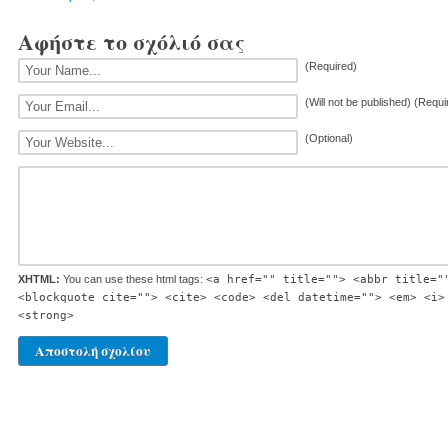
Αφήστε το σχόλιό σας
(Required)
(Will not be published) (Requi
(Optional)
XHTML:
You can use these html tags:
<a href="" title=""> <abbr title="
<blockquote cite=""> <cite> <code> <del datetime=""> <em> <i>
<strong>