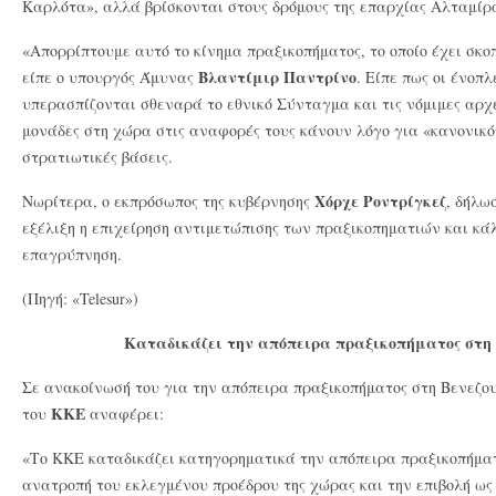
Καρλότα», αλλά βρίσκονται στους δρόμους της επαρχίας Αλταμίρ
«Απορρίπτουμε αυτό το κίνημα πραξικοπήματος, το οποίο έχει σκοπ
Βλαντίμιρ Παντρίνο
είπε ο υπουργός Άμυνας
. Είπε πως οι ένοπ
υπερασπίζονται σθεναρά το εθνικό Σύνταγμα και τις νόμιμες αρχέ
μονάδες στη χώρα στις αναφορές τους κάνουν λόγο για «κανονικό
στρατιωτικές βάσεις.
Χόρχε Ροντρίγκεζ
Νωρίτερα, ο εκπρόσωπος της κυβέρνησης
, δήλω
εξέλιξη η επιχείρηση αντιμετώπισης των πραξικοπηματιών και κάλ
επαγρύπνηση.
(Πηγή: «Telesur»)
Καταδικάζει την απόπειρα πραξικοπήματος στη
Σε ανακοίνωσή του για την απόπειρα πραξικοπήματος στη Βενεζο
ΚΚΕ
του
αναφέρει:
«Το ΚΚΕ καταδικάζει κατηγορηματικά την απόπειρα πραξικοπήματ
ανατροπή του εκλεγμένου προέδρου της χώρας και την επιβολή ως