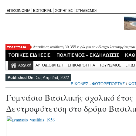
ΕΠΙΚΟΙΝΩΝΙΑ
EDITORIAL
ΧΟΡΗΓΙΕΣ
ΣΥΝΔΕΣΜΟΙ
Απευθείας ανάθεση 30.355 ευρώ για τον έλεγχο λειτουργίας του 
Ελλομένου
ΤΟΠΙΚΕΣ ΕΙΔΗΣΕΙΣ
ΠΟΛΙΤΙΣΜΟΣ – ΕΚΔΗΛΩΣΕΙΣ
ΚΑΘ
Τελευταίο «αντίο» στον σπουδαίο Λάκη Χαλκιά πού συνέδεσε την
λαού μας
Αρχική
ΑΥΤΟΔΙΟΙΚΗΣΗ
ΕΠΙΚΑΙΡΟΤΗΤΑ
ΤΟΥΡΙΣΜΟΣ
ΕΠΙΣ
Πρώτη μεταγραφή για τον Τηλυκράτη με τον Νόα Λεβή
Τσακίζει η ακρίβεια: Στα υψηλότερα επίπεδα της πενταετίας πο
Published On:
Σα, Απρ 2nd, 2022
Συμμετοχή της Νέας Χορωδίας Λευκάδας στην εκδήλωση «Το Μ
ΕΙΚΟΝΕΣ - ΦΩΤΟΡΕΠΟΡΤΑΖ
/
ΦΩΤ
Γυμνάσιο Βασιλικής σχολικό έτος 
Δεντροφύτευση στο δρόμο Βασιλι