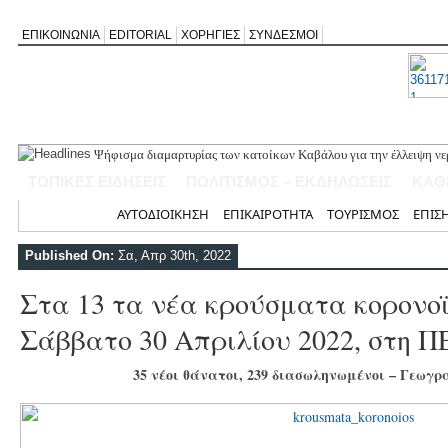
ΕΠΙΚΟΙΝΩΝΙΑ
EDITORIAL
ΧΟΡΗΓΙΕΣ
ΣΥΝΔΕΣΜΟΙ
Ψήφισμα διαμαρτυρίας των κατοίκων Καβάλου για την έλλειψη νε
«Έφυγε» σε ηλικία 74 ετών ο ηθοποιός Νίκος Καλογερόπουλος
ΤΟΠΙΚΕΣ ΕΙΔΗΣΕΙΣ
ΠΟΛΙΤΙΣΜΟΣ – ΕΚΔΗΛΩΣΕΙΣ
ΚΑΘ
Η Λευκάδα τίμησε τον δικό της Ηλία Λογοθέτη σε μια βραδιά γεμ
Θεία Λειτουργία για τους απόδημους Αλεξανδρίτες στον Άγιο Γεώ
Αρχική
ΑΥΤΟΔΙΟΙΚΗΣΗ
ΕΠΙΚΑΙΡΟΤΗΤΑ
ΤΟΥΡΙΣΜΟΣ
ΕΠΙΣ
Σύλληψη 58χρονου στο Μεγανήσι για υπόθεση ενδοοικογενειακής
Published On:
Σα, Απρ 30th, 2022
Στα 13 τα νέα κρούσματα κορονο
Σάββατο 30 Απριλίου 2022, στη 
35 νέοι θάνατοι, 239 διασωληνωμένοι – Γεωγ