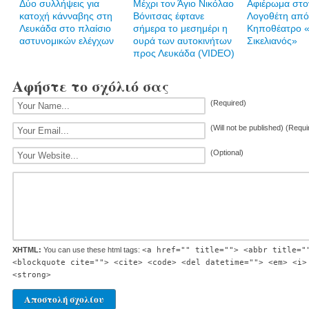
Δύο συλλήψεις για
Mέχρι τον Άγιο Νικόλαο
Αφιέρωμα στο
κατοχή κάνναβης στη
Βόνιτσας έφτανε
Λογοθέτη από
Λευκάδα στο πλαίσιο
σήμερα το μεσημέρι η
Κηποθέατρο «
αστυνομικών ελέγχων
ουρά των αυτοκινήτων
Σικελιανός»
προς Λευκάδα (VIDEO)
Αφήστε το σχόλιό σας
(Required)
(Will not be published) (Requi
(Optional)
XHTML:
You can use these html tags:
<a href="" title=""> <abbr title="
<blockquote cite=""> <cite> <code> <del datetime=""> <em> <i>
<strong>