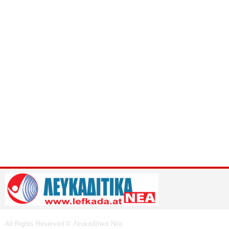
All Rights Reserved © Λευκαδίτικα Νέα