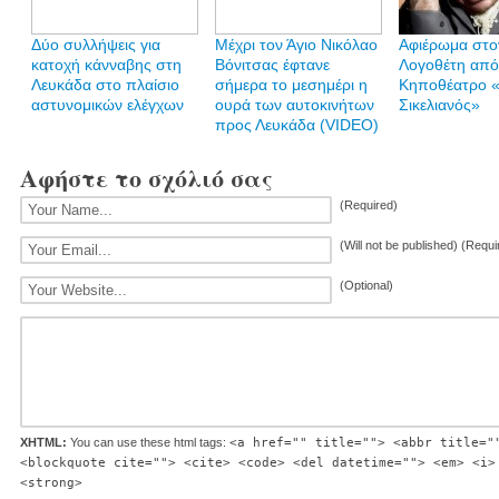
Δύο συλλήψεις για
Mέχρι τον Άγιο Νικόλαο
Αφιέρωμα στο
κατοχή κάνναβης στη
Βόνιτσας έφτανε
Λογοθέτη από
Λευκάδα στο πλαίσιο
σήμερα το μεσημέρι η
Κηποθέατρο «
αστυνομικών ελέγχων
ουρά των αυτοκινήτων
Σικελιανός»
προς Λευκάδα (VIDEO)
Αφήστε το σχόλιό σας
(Required)
(Will not be published) (Requi
(Optional)
XHTML:
You can use these html tags:
<a href="" title=""> <abbr title="
<blockquote cite=""> <cite> <code> <del datetime=""> <em> <i>
<strong>