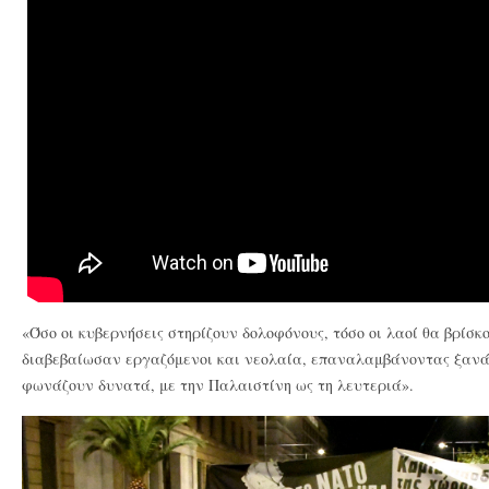
«Όσο οι κυβερνήσεις στηρίζουν δολοφόνους, τόσο οι λαοί θα βρίσκ
διαβεβαίωσαν εργαζόμενοι και νεολαία, επαναλαμβάνοντας ξανά 
φωνάζουν δυνατά, με την Παλαιστίνη ως τη λευτεριά».