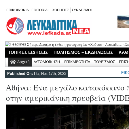
ΕΠΙΚΟΙΝΩΝΙΑ
EDITORIAL
ΧΟΡΗΓΙΕΣ
ΣΥΝΔΕΣΜΟΙ
Σήμερα Δευτέρα η έκθεση φωτογραφίας «Χρόνος – Λευκάδα… τέλο
Ψήφισμα διαμαρτυρίας των κατοίκων Καβάλου για την έλλειψη νε
ΤΟΠΙΚΕΣ ΕΙΔΗΣΕΙΣ
ΠΟΛΙΤΙΣΜΟΣ – ΕΚΔΗΛΩΣΕΙΣ
ΚΑΘ
«Έφυγε» σε ηλικία 74 ετών ο ηθοποιός Νίκος Καλογερόπουλος
Η Λευκάδα τίμησε τον δικό της Ηλία Λογοθέτη σε μια βραδιά γεμ
Αρχική
ΑΥΤΟΔΙΟΙΚΗΣΗ
ΕΠΙΚΑΙΡΟΤΗΤΑ
ΤΟΥΡΙΣΜΟΣ
ΕΠΙΣ
Θεία Λειτουργία για τους απόδημους Αλεξανδρίτες στον Άγιο Γεώ
ΕΙΚ
Published On:
Πα, Νοε 17th, 2023
Αθήνα: Ένα μεγάλο κατακόκκινο 
στην αμερικάνικη πρεσβεία (VID