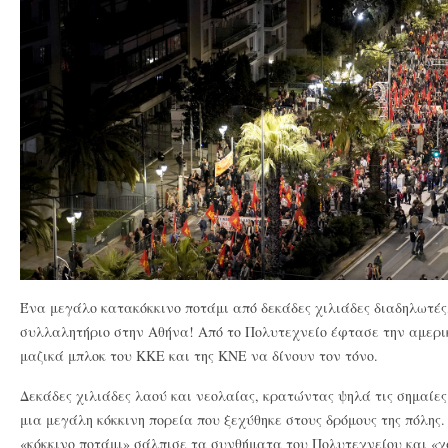
Ένα μεγάλο κατακόκκινο ποτάμι από δεκάδες χιλιάδες
διαδηλωτές
συλλαλητήριο στην Αθήνα! Από το Πολυτεχνείο έφτασε την αμερικ
μαζικά μπλοκ του ΚΚΕ και της ΚΝΕ να δίνουν τον τόνο.
Δεκάδες χιλιάδες λαού και νεολαίας, κρατώντας ψηλά τις σημαίε
μια μεγάλη κόκκινη πορεία που ξεχύθηκε στους δρόμους της πόλης
«κόκκινο ποτάμι» σάλπισε τα συνθήματα του Πολυτεχνείου και «χ