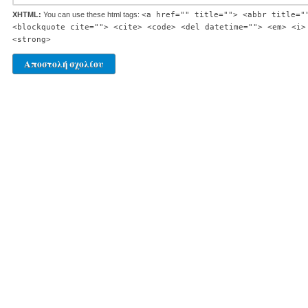
XHTML:
You can use these html tags:
<a href="" title=""> <abbr title="
<blockquote cite=""> <cite> <code> <del datetime=""> <em> <i>
<strong>