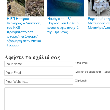
Η ΕΠ Ηπείρου –
Ναυάγιο του Β΄
Εορτασμός τη
Κέρκυρας – Λευκάδας
Παγκοσμίου Πολέμου
Μεταμόρφωση
του ΚΚΕ
εντοπίστηκε ανοιχτά
Μεγανήσι Λευ
πραγματοποίησε
της Πρέβεζας
ιστορική πεζοπορική
εξόρμηση στον Δυτικό
Γράμμο
Αφήστε το σχόλιό σας
(Required)
(Will not be published) (Requi
(Optional)