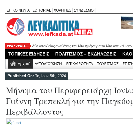
ΕΠΙΚΟΙΝΩΝΙΑ
EDITORIAL
ΧΟΡΗΓΙΕΣ
ΣΥΝΔΕΣΜΟΙ
Δύο απευθείας αναθέσεις την ίδια ημέρα για το ίδιο αντικείμεν
Πλήθος κόσμου τίμησε τη μνήμη του φιλολόγου Χαρίλαου Κούρ
ΤΟΠΙΚΕΣ ΕΙΔΗΣΕΙΣ
ΠΟΛΙΤΙΣΜΟΣ – ΕΚΔΗΛΩΣΕΙΣ
ΚΑΘ
καταλάβατε, παιδιά;»
Ο ΠΑΣ Σφακιωτών απέκτησε τον επιθετικό μέσο Γιώργο Ορφα
Αρχική
ΑΥΤΟΔΙΟΙΚΗΣΗ
ΕΠΙΚΑΙΡΟΤΗΤΑ
ΤΟΥΡΙΣΜΟΣ
ΕΠΙΣ
Θαν. Καββαδάς: Έργα 7 εκ. στη Λευκάδα από το Ταμείο Ανάκα
H πολιτική «χλιαρότητα» του «AΠΕΧΩ» (του Ανδρέα Γεωργάκη
Published On:
Τε, Ιουν 5th, 2024
Μήνυμα του Περιφερειάρχη Ιονίω
Γιάννη Τρεπεκλή για την Παγκόσ
Περιβάλλοντος