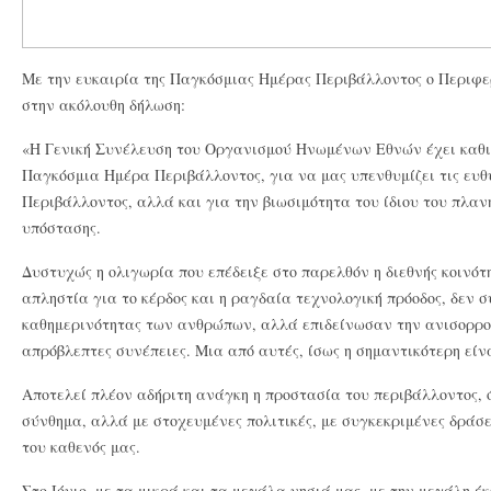
Με την ευκαιρία της Παγκόσμιας Ημέρας Περιβάλλοντος ο Περιφε
στην ακόλουθη δήλωση:
«Η Γενική Συνέλευση του Οργανισμού Ηνωμένων Εθνών έχει καθιε
Παγκόσμια Ημέρα Περιβάλλοντος, για να μας υπενθυμίζει τις ευθ
Περιβάλλοντος, αλλά και για την βιωσιμότητα του ίδιου του πλαν
υπόστασης.
Δυστυχώς η ολιγωρία που επέδειξε στο παρελθόν η διεθνής κοινότη
απληστία για το κέρδος και η ραγδαία τεχνολογική πρόοδος, δεν 
καθημερινότητας των ανθρώπων, αλλά επιδείνωσαν την ανισορρο
απρόβλεπτες συνέπειες. Μια από αυτές, ίσως η σημαντικότερη είνα
Αποτελεί πλέον αδήριτη ανάγκη η προστασία του περιβάλλοντος, 
σύνθημα, αλλά με στοχευμένες πολιτικές, με συγκεκριμένες δράσε
του καθενός μας.
Στο Ιόνιο, με τα μικρά και τα μεγάλα νησιά μας, με την μεγάλη έ