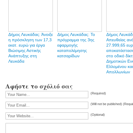
Δήμος Λευκάδας: Άνοιξε
Δήμος Λευκάδας: Το
Δήμος Λευκάδ
η πρόσκληση των 17,3
πρόγραμμα της 3ης
Απευθείας αν
εκατ. ευρώ για έργα
εφαρμογής
27.999,65 ευρ
Βιώσιμης Αστικής
καταπολέμησης
αποκατάστασ
Ανάπτυξης στη
κατσαρίδων
στο οδικό δίκ
Λευκάδα
Δημοτικών Εν
Ελλομένου και
Απολλωνίων
Αφήστε το σχόλιό σας
(Required)
(Will not be published) (Requi
(Optional)