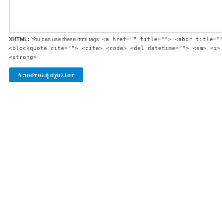
XHTML:
You can use these html tags:
<a href="" title=""> <abbr title="
<blockquote cite=""> <cite> <code> <del datetime=""> <em> <i>
<strong>