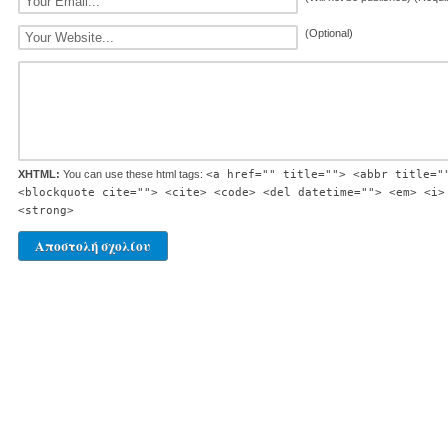
(Optional)
XHTML:
You can use these html tags:
<a href="" title=""> <abbr title="
<blockquote cite=""> <cite> <code> <del datetime=""> <em> <i>
<strong>