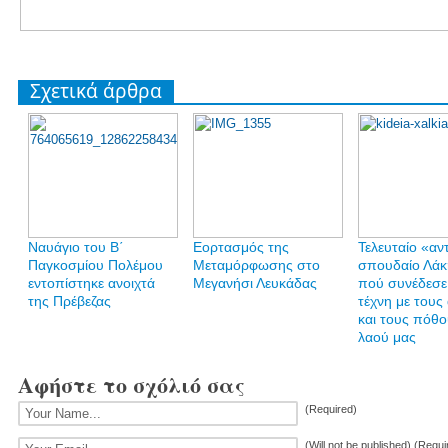
Σχετικά άρθρα
Ναυάγιο του Β΄
Εορτασμός της
Τελευταίο «αν
Παγκοσμίου Πολέμου
Μεταμόρφωσης στο
σπουδαίο Λάκ
εντοπίστηκε ανοιχτά
Μεγανήσι Λευκάδας
πού συνέδεσε
της Πρέβεζας
τέχνη με τους
και τους πόθο
λαού μας
Αφήστε το σχόλιό σας
(Required)
(Will not be published) (Requi