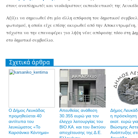
στους αναπληρωτές και νεοδιόριστους εκπαιδευτικούς της Λευκάδ
Αξίζει να σημειωθεί ότι μία άλλη απόφαση του δημοτικού συμβουλ
φωτισμού, η οποία είχε επίσης ακυρωθεί από την Αποκεντρωμένη,
τάχιστα να την επαναφέρει για λήψη νέας απόφασης τόσο στη Δημ
στο δημοτικό συμβούλιο.
Σχετικά άρθρα
Ο Δήμος Λευκάδας
Απευθείας ανάθεση
Δήμος Λευκάδα
προμηθεύεται 40
30.355 ευρώ για τον
η πρόσκληση 
αντίτυπα του
έλεγχο λειτουργίας του
εκατ. ευρώ γι
λευκώματος «Το
ΒΙΟ.ΚΑ. και του δικτύου
Βιώσιμης Αστι
Καρσάνικο Κέντημα»
αποχέτευσης της Δ.Ε.
Ανάπτυξης στ