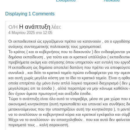
Ελλομένου
Λευκάδα
Displaying 1 Comments
Η ανάπτυξη
Ο/Η
λέει:
4 Μαρτίου 2025 στο 12:05
Οι εκπαιδευτικοί ώς εργαζόμενοι πρέπει να κατανοούν , οτι ο εργοδότης
ανάγκης συνταγματικής πολιτειακής τους χρησιμοποιεί.
Το κράτος ( και οι κυβερνήσεις που το διακονούν ) δεν ενδιαφέρονται 
δημόσια εκπαίδευση , για τούτο και οι κρατικοί υπάλληλοι ( εκπαιδευτι
προβλήματα ακόμη και στέγασης όπου υπηρετούν κατ εντολή του εργοδ
Η εκπαίδευση ώς δημόσια αποτελεί δαπάνη που πρέπει να αποφεύγεται
συνολικά , και διότι το κρατικό ταμείο πρώτα ενδιαφέρεται για την αμ
και αυτή χωρίς μεγάλα κόστη για το ίδιο το κρατικό ταμείο. Είναι η ορθ
οποία επιτρέπει όχι μόνο έναν απλό λογικό ταμειακό διαχειρισμό ( δ
μεγαλύτερες απ τα έσοδα ) , αλλά παραπέρα να μην κάνωμε καθόλου 
δεν έχουν άμεσα πρωτογενή και ανέξοδα έσοδα.
Τώρα τι ανάπτυξη είναι όλο αυτό το νταραβέρι, μέσα σε μια χώρα που ε
οικονομική κινητικότητα (αυτή προυποθέτει και υπονοεί και συνθήκες δ
μετακινούμενους που την υποστηρίζουν αυτή την κινητικότητα ), τι μοντ
να το αναλύσουν οι κυβερνητικοί κύρια και κρατικοί εγκέφαλοι και σύμβ
Μέχρι να το αναλύσουν- αν απασχοληθούν.. που και αυτό δεν φαίνεται 
πορισματά τους .. καλή σαρακοστή.