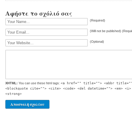
Αφήστε το σχόλιό σας
(Required)
(Will not be published) (Requi
(Optional)
XHTML:
You can use these html tags:
<a href="" title=""> <abbr title="
<blockquote cite=""> <cite> <code> <del datetime=""> <em> <i>
<strong>