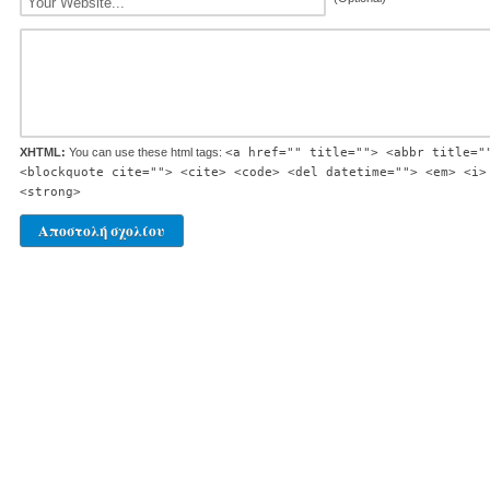
XHTML:
You can use these html tags:
<a href="" title=""> <abbr title="
<blockquote cite=""> <cite> <code> <del datetime=""> <em> <i>
<strong>