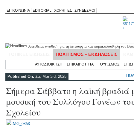
ΕΠΙΚΟΙΝΩΝΙΑ
EDITORIAL
ΧΟΡΗΓΙΕΣ
ΣΥΝΔΕΣΜΟΙ
Απευθείας ανάθεση για τη λειτουργία και παρακολούθηση του Βιο
δικτύου Αγίου Νικήτα
ΤΟΠΙΚΕΣ ΕΙΔΗΣΕΙΣ
ΠΟΛΙΤΙΣΜΟΣ – ΕΚΔΗΛΩΣΕΙΣ
ΚΑΘ
Ναυάγιο του Β΄ Παγκοσμίου Πολέμου εντοπίστηκε ανοιχτά της Πρ
Διακομιδή 59χρονης από τον Καστό στο Μύτικα με μέριμνα του Λ
Αρχική
ΑΥΤΟΔΙΟΙΚΗΣΗ
ΕΠΙΚΑΙΡΟΤΗΤΑ
ΤΟΥΡΙΣΜΟΣ
ΕΠΙΣ
Εγκρίθηκε νέα πλωτή εξέδρα στη Νικιάνα για θαλάσσια μέσα ανα
Το Δημοτικό Συμβούλιο ενέκρινε και δεύτερη προτομή του Ιωάννη
ΠΟΛ
Published On:
Σα, Μάι 3rd, 2025
Σήμερα Σάββατο η λαϊκή βραδιά 
μουσική του Συλλόγου Γονέων το
Σχολείου