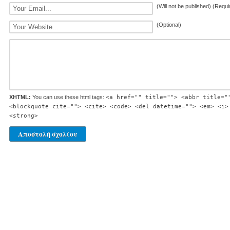
(Will not be published) (Requi
(Optional)
XHTML:
You can use these html tags:
<a href="" title=""> <abbr title="
<blockquote cite=""> <cite> <code> <del datetime=""> <em> <i>
<strong>