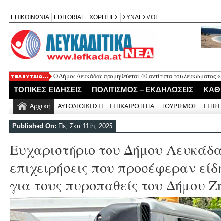
ΕΠΙΚΟΙΝΩΝΙΑ
EDITORIAL
ΧΟΡΗΓΙΕΣ
ΣΥΝΔΕΣΜΟΙ
Ο Δήμος Λευκάδας προμηθεύεται 40 αντίτυπα του λευκώματος
Τρεις θεματικές ομιλίες στον Ιερό Ναό Μεταμορφώσεως του Σω
ΤΟΠΙΚΕΣ ΕΙΔΗΣΕΙΣ
ΠΟΛΙΤΙΣΜΟΣ – ΕΚΔΗΛΩΣΕΙΣ
ΚΑΘ
Οι μέρες και ώρες λειτουργίας του Περιφερειακού Ιατρείου Νικ
Έφυγε από τη ζωή ο συνταξιούχος δημοσιογράφος Επαμεινώνδ
Αρχική
ΑΥΤΟΔΙΟΙΚΗΣΗ
ΕΠΙΚΑΙΡΟΤΗΤΑ
ΤΟΥΡΙΣΜΟΣ
ΕΠΙΣ
Απευθείας ανάθεση 30.355 ευρώ για τον έλεγχο λειτουργίας του 
Ελλομένου
Published On:
Πε, Σεπ 11th, 2025
Ευχαριστήριο του Δήμου Λευκάδα
επιχειρήσεις που προσέφεραν είδ
για τους πυροπαθείς του Δήμου Ζ