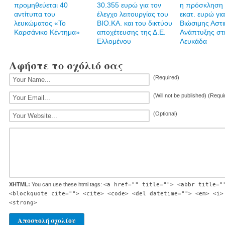
προμηθεύεται 40
30.355 ευρώ για τον
η πρόσκληση 
αντίτυπα του
έλεγχο λειτουργίας του
εκατ. ευρώ γι
λευκώματος «Το
ΒΙΟ.ΚΑ. και του δικτύου
Βιώσιμης Αστι
Καρσάνικο Κέντημα»
αποχέτευσης της Δ.Ε.
Ανάπτυξης στ
Ελλομένου
Λευκάδα
Αφήστε το σχόλιό σας
(Required)
(Will not be published) (Requi
(Optional)
XHTML:
You can use these html tags:
<a href="" title=""> <abbr title="
<blockquote cite=""> <cite> <code> <del datetime=""> <em> <i>
<strong>