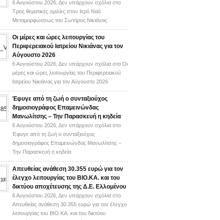
6 Αυγούστου 2026,
Δεν υπάρχουν σχόλια
στο
Τρεις θεματικές ομιλίες στον Ιερό Ναό
Μεταμορφώσεως του Σωτήρος Νικιάνας
Οι μέρες και ώρες λειτουργίας του
Περιφερειακού Ιατρείου Νικιάνας για τον
Αύγουστο 2026
6 Αυγούστου 2026,
Δεν υπάρχουν σχόλια
στο Οι
μέρες και ώρες λειτουργίας του Περιφερειακού
Ιατρείου Νικιάνας για τον Αύγουστο 2026
Έφυγε από τη ζωή ο συνταξιούχος
δημοσιογράφος Επαμεινώνδας
Μανωλίτσης – Την Παρασκευή η κηδεία
6 Αυγούστου 2026,
Δεν υπάρχουν σχόλια
στο
Έφυγε από τη ζωή ο συνταξιούχος
δημοσιογράφος Επαμεινώνδας Μανωλίτσης –
Την Παρασκευή η κηδεία
Απευθείας ανάθεση 30.355 ευρώ για τον
έλεγχο λειτουργίας του ΒΙΟ.ΚΑ. και του
δικτύου αποχέτευσης της Δ.Ε. Ελλομένου
6 Αυγούστου 2026,
Δεν υπάρχουν σχόλια
στο
Απευθείας ανάθεση 30.355 ευρώ για τον έλεγχο
λειτουργίας του ΒΙΟ.ΚΑ. και του δικτύου