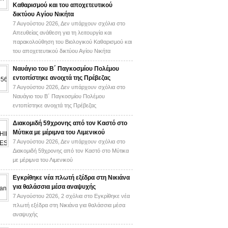
Καθαρισμού και του αποχετευτικού
δικτύου Αγίου Νικήτα
7 Αυγούστου 2026,
Δεν υπάρχουν σχόλια
στο
Απευθείας ανάθεση για τη λειτουργία και
παρακολούθηση του Βιολογικού Καθαρισμού και
του αποχετευτικού δικτύου Αγίου Νικήτα
Ναυάγιο του Β΄ Παγκοσμίου Πολέμου
εντοπίστηκε ανοιχτά της Πρέβεζας
7 Αυγούστου 2026,
Δεν υπάρχουν σχόλια
στο
Ναυάγιο του Β΄ Παγκοσμίου Πολέμου
εντοπίστηκε ανοιχτά της Πρέβεζας
Διακομιδή 59χρονης από τον Καστό στο
Μύτικα με μέριμνα του Λιμενικού
7 Αυγούστου 2026,
Δεν υπάρχουν σχόλια
στο
Διακομιδή 59χρονης από τον Καστό στο Μύτικα
με μέριμνα του Λιμενικού
Εγκρίθηκε νέα πλωτή εξέδρα στη Νικιάνα
για θαλάσσια μέσα αναψυχής
7 Αυγούστου 2026,
2 σχόλια
στο Εγκρίθηκε νέα
πλωτή εξέδρα στη Νικιάνα για θαλάσσια μέσα
αναψυχής