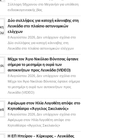
Σύλληψη 58χρονου στο Μεγανήσι για υπόθεση
ενδοοικογενειακής βίας
Δύο συλλήψεις για κατοχή κάνναβης στη
Λευκάδα στο πλαίσιο αστυνομικών
ελέγχων
8 Αυγούστου 2026,
Δεν υπάρχουν σχόλια
στο
Δύο συλλήψεις για κατοχή κάνναβης στη
Λευκάδα στο πλαίσιο αστυνομικών ελέγχων
Mέχρι τον Άγιο Νικόλαο Βόνιτσας έφτανε
σήμερα το μεσημέρι η ουρά των
αυτοκινήτων προς Λευκάδα (VIDEO)
8 Αυγούστου 2026,
Δεν υπάρχουν σχόλια
στο
Mέχρι τον Άγιο Νικόλαο Βόνιτσας έφτανε σήμερα
το μεσημέρι η ουρά των αυτοκινήτων προς
Λευκάδα (VIDEO)
Αφιέρωμα στον Ηλία Λογοθέτη απόψε στο
Κηποθέατρο «Άγγελος Σικελιανός»
8 Αυγούστου 2026,
Δεν υπάρχουν σχόλια
στο
Αφιέρωμα στον Ηλία Λογοθέτη απόψε στο
Κηποθέατρο «Άγγελος Σικελιανός»
Η ΕΠ Ηπείρου – Κέρκυρας – Λευκάδας