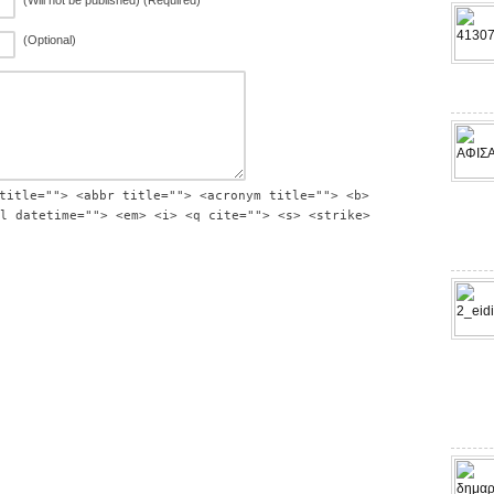
(Will not be published) (Required)
(Optional)
title=""> <abbr title=""> <acronym title=""> <b>
l datetime=""> <em> <i> <q cite=""> <s> <strike>