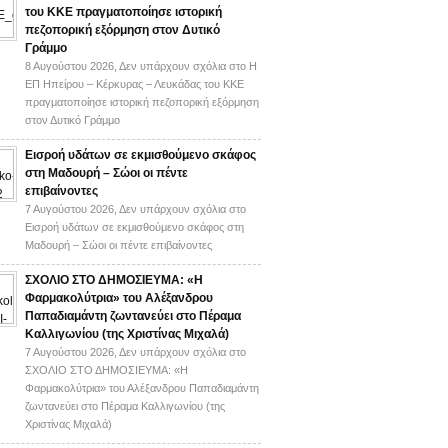
του ΚΚΕ πραγματοποίησε ιστορική
πεζοπορική εξόρμηση στον Δυτικό
Γράμμο
8 Αυγούστου 2026,
Δεν υπάρχουν σχόλια
στο Η
ΕΠ Ηπείρου – Κέρκυρας – Λευκάδας του ΚΚΕ
πραγματοποίησε ιστορική πεζοπορική εξόρμηση
στον Δυτικό Γράμμο
Εισροή υδάτων σε εκμισθούμενο σκάφος
στη Μαδουρή – Σώοι οι πέντε
επιβαίνοντες
7 Αυγούστου 2026,
Δεν υπάρχουν σχόλια
στο
Εισροή υδάτων σε εκμισθούμενο σκάφος στη
Μαδουρή – Σώοι οι πέντε επιβαίνοντες
ΣΧΟΛΙΟ ΣΤΟ ΔΗΜΟΣΙΕΥΜΑ: «Η
Φαρμακολύτρια» του Αλέξανδρου
Παπαδιαμάντη ζωντανεύει στο Πέραμα
Καλλιγωνίου (της Χριστίνας Μιχαλά)
7 Αυγούστου 2026,
Δεν υπάρχουν σχόλια
στο
ΣΧΟΛΙΟ ΣΤΟ ΔΗΜΟΣΙΕΥΜΑ: «Η
Φαρμακολύτρια» του Αλέξανδρου Παπαδιαμάντη
ζωντανεύει στο Πέραμα Καλλιγωνίου (της
Χριστίνας Μιχαλά)