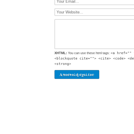
XHTML:
You can use these html tags:
<a href="" 
<blockquote cite=""> <cite> <code> <de
<strong>