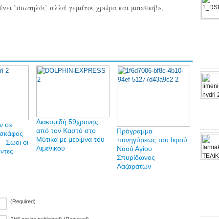
είνει `σιωπηλός` αλλά γεμάτος χρώμα και μουσική!»,
Διακομιδή 59χρονης
ν σε
από τον Καστό στο
Πρόγραμμα
 σκάφος
Μύτικα με μέριμνα του
πανηγύρεως του Ιερού
– Σώοι οι
Λιμενικού
Ναού Αγίου
οντες
Σπυρίδωνος
Λαζαράτων
(Required)