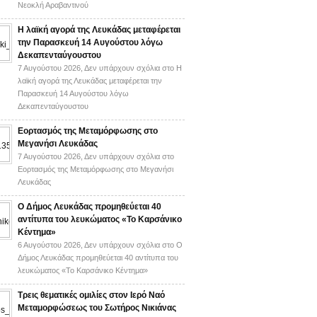
Νεοκλή Αραβαντινού
Η λαϊκή αγορά της Λευκάδας μεταφέρεται
την Παρασκευή 14 Αυγούστου λόγω
Δεκαπενταύγουστου
7 Αυγούστου 2026,
Δεν υπάρχουν σχόλια
στο Η
λαϊκή αγορά της Λευκάδας μεταφέρεται την
Παρασκευή 14 Αυγούστου λόγω
Δεκαπενταύγουστου
Εορτασμός της Μεταμόρφωσης στο
Μεγανήσι Λευκάδας
7 Αυγούστου 2026,
Δεν υπάρχουν σχόλια
στο
Εορτασμός της Μεταμόρφωσης στο Μεγανήσι
Λευκάδας
Ο Δήμος Λευκάδας προμηθεύεται 40
αντίτυπα του λευκώματος «Το Καρσάνικο
Κέντημα»
6 Αυγούστου 2026,
Δεν υπάρχουν σχόλια
στο Ο
Δήμος Λευκάδας προμηθεύεται 40 αντίτυπα του
λευκώματος «Το Καρσάνικο Κέντημα»
Τρεις θεματικές ομιλίες στον Ιερό Ναό
Μεταμορφώσεως του Σωτήρος Νικιάνας