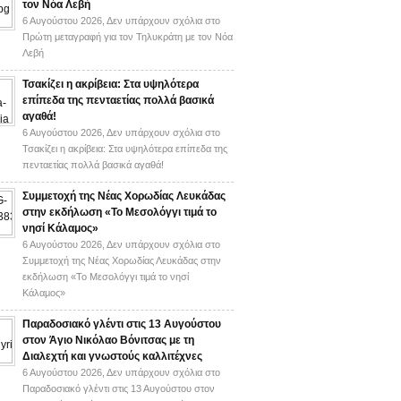
τον Νόα Λεβή
6 Αυγούστου 2026,
Δεν υπάρχουν σχόλια
στο
Πρώτη μεταγραφή για τον Τηλυκράτη με τον Νόα
Λεβή
Τσακίζει η ακρίβεια: Στα υψηλότερα
επίπεδα της πενταετίας πολλά βασικά
αγαθά!
6 Αυγούστου 2026,
Δεν υπάρχουν σχόλια
στο
Τσακίζει η ακρίβεια: Στα υψηλότερα επίπεδα της
πενταετίας πολλά βασικά αγαθά!
Συμμετοχή της Νέας Χορωδίας Λευκάδας
στην εκδήλωση «Το Μεσολόγγι τιμά το
νησί Κάλαμος»
6 Αυγούστου 2026,
Δεν υπάρχουν σχόλια
στο
Συμμετοχή της Νέας Χορωδίας Λευκάδας στην
εκδήλωση «Το Μεσολόγγι τιμά το νησί
Κάλαμος»
Παραδοσιακό γλέντι στις 13 Αυγούστου
στον Άγιο Νικόλαο Βόνιτσας με τη
Διαλεχτή και γνωστούς καλλιτέχνες
6 Αυγούστου 2026,
Δεν υπάρχουν σχόλια
στο
Παραδοσιακό γλέντι στις 13 Αυγούστου στον