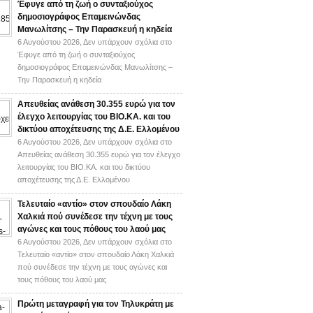
Έφυγε από τη ζωή ο συνταξιούχος
δημοσιογράφος Επαμεινώνδας
Μανωλίτσης – Την Παρασκευή η κηδεία
6 Αυγούστου 2026,
Δεν υπάρχουν σχόλια
στο
Έφυγε από τη ζωή ο συνταξιούχος
δημοσιογράφος Επαμεινώνδας Μανωλίτσης –
Την Παρασκευή η κηδεία
Απευθείας ανάθεση 30.355 ευρώ για τον
έλεγχο λειτουργίας του ΒΙΟ.ΚΑ. και του
δικτύου αποχέτευσης της Δ.Ε. Ελλομένου
6 Αυγούστου 2026,
Δεν υπάρχουν σχόλια
στο
Απευθείας ανάθεση 30.355 ευρώ για τον έλεγχο
λειτουργίας του ΒΙΟ.ΚΑ. και του δικτύου
αποχέτευσης της Δ.Ε. Ελλομένου
Τελευταίο «αντίο» στον σπουδαίο Λάκη
Χαλκιά πού συνέδεσε την τέχνη με τους
αγώνες και τους πόθους του λαού μας
6 Αυγούστου 2026,
Δεν υπάρχουν σχόλια
στο
Τελευταίο «αντίο» στον σπουδαίο Λάκη Χαλκιά
πού συνέδεσε την τέχνη με τους αγώνες και
τους πόθους του λαού μας
Πρώτη μεταγραφή για τον Τηλυκράτη με