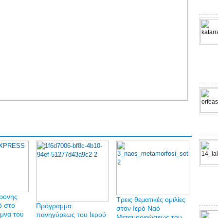
χρονης
Τρεις θεματικές ομιλίες
ό στο
Πρόγραμμα
στον Ιερό Ναό
ιμνα του
πανηγύρεως του Ιερού
Μεταμορφώσεως του