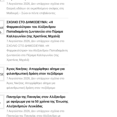
7 Αυγούστου 2026,
Δεν υπάρχουν σχόλια
στο
Εισροή υδάτων σε εκμισθούμενο σκάφος στη
Μαδουρή – Σώοι οι πέντε επιβαίνοντες
ΣΧΟΛΙΟ ΣΤΟ ΔΗΜΟΣΙΕΥΜΑ: «Η
Φαρμακολύτρια» του Αλέξανδρου
Παπαδιαμάντη ζωντανεύει στο Πέραμα
Καλλιγωνίου (της Χριστίνας Μιχαλά)
7 Αυγούστου 2026,
Δεν υπάρχουν σχόλια
στο
ΣΧΟΛΙΟ ΣΤΟ ΔΗΜΟΣΙΕΥΜΑ: «Η
Φαρμακολύτρια» του Αλέξανδρου Παπαδιαμάντη
ζωντανεύει στο Πέραμα Καλλιγωνίου (της
Χριστίνας Μιχαλά)
Άγιος Νικήτας: Απορρίφθηκε αίτημα για
φιλανθρωπική δράση στον πεζόδρομο
7 Αυγούστου 2026,
Δεν υπάρχουν σχόλια
στο
Άγιος Νικήτας: Απορρίφθηκε αίτημα για
φιλανθρωπική δράση στον πεζόδρομο
Πανηγύρι της Παναγίας στον Αλέξανδρο
με αφιέρωμα για τα 50 χρόνια της Ένωσης
Αλεξανδριτών Λευκάδας
7 Αυγούστου 2026,
Δεν υπάρχουν σχόλια
στο
Πανηγύρι της Παναγίας στον Αλέξανδρο με