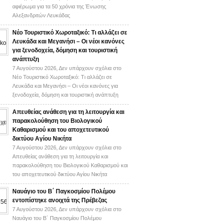
αφιέρωμα για τα 50 χρόνια της Ένωσης
Αλεξανδριτών Λευκάδας
Νέο Τουριστικό Χωροταξικό: Τι αλλάζει σε
Λευκάδα και Μεγανήσι – Οι νέοι κανόνες
για ξενοδοχεία, δόμηση και τουριστική
ανάπτυξη
7 Αυγούστου 2026,
Δεν υπάρχουν σχόλια
στο
Νέο Τουριστικό Χωροταξικό: Τι αλλάζει σε
Λευκάδα και Μεγανήσι – Οι νέοι κανόνες για
ξενοδοχεία, δόμηση και τουριστική ανάπτυξη
Απευθείας ανάθεση για τη λειτουργία και
παρακολούθηση του Βιολογικού
Καθαρισμού και του αποχετευτικού
δικτύου Αγίου Νικήτα
7 Αυγούστου 2026,
Δεν υπάρχουν σχόλια
στο
Απευθείας ανάθεση για τη λειτουργία και
παρακολούθηση του Βιολογικού Καθαρισμού και
του αποχετευτικού δικτύου Αγίου Νικήτα
Ναυάγιο του Β΄ Παγκοσμίου Πολέμου
εντοπίστηκε ανοιχτά της Πρέβεζας
7 Αυγούστου 2026,
Δεν υπάρχουν σχόλια
στο
Ναυάγιο του Β΄ Παγκοσμίου Πολέμου