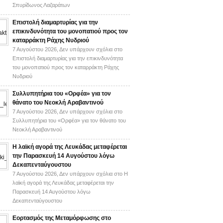
Σπυρίδωνος Λαζαράτων
Επιστολή διαμαρτυρίας για την
επικινδυνότητα του μονοπατιού προς τον
καταρράκτη Ράχης Νυδριού
7 Αυγούστου 2026,
Δεν υπάρχουν σχόλια
στο
Επιστολή διαμαρτυρίας για την επικινδυνότητα
του μονοπατιού προς τον καταρράκτη Ράχης
Νυδριού
Συλλυπητήρια του «Ορφέα» για τον
θάνατο του Νεοκλή Αραβαντινού
7 Αυγούστου 2026,
Δεν υπάρχουν σχόλια
στο
Συλλυπητήρια του «Ορφέα» για τον θάνατο του
Νεοκλή Αραβαντινού
Η λαϊκή αγορά της Λευκάδας μεταφέρεται
την Παρασκευή 14 Αυγούστου λόγω
Δεκαπενταύγουστου
7 Αυγούστου 2026,
Δεν υπάρχουν σχόλια
στο Η
λαϊκή αγορά της Λευκάδας μεταφέρεται την
Παρασκευή 14 Αυγούστου λόγω
Δεκαπενταύγουστου
Εορτασμός της Μεταμόρφωσης στο