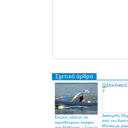
Σχετικά άρθρα
Διακομιδή 59
Εισροή υδάτων σε
από τον Καστ
εκμισθούμενο σκάφος
Μύτικα με μέρ
στη Μαδουρή – Σώοι οι