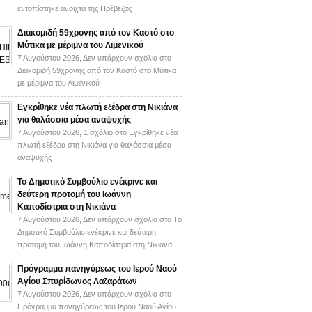
εντοπίστηκε ανοιχτά της Πρέβεζας
Διακομιδή 59χρονης από τον Καστό στο
Μύτικα με μέριμνα του Λιμενικού
7 Αυγούστου 2026,
Δεν υπάρχουν σχόλια
στο
Διακομιδή 59χρονης από τον Καστό στο Μύτικα
με μέριμνα του Λιμενικού
Εγκρίθηκε νέα πλωτή εξέδρα στη Νικιάνα
για θαλάσσια μέσα αναψυχής
7 Αυγούστου 2026,
1 σχόλιο
στο Εγκρίθηκε νέα
πλωτή εξέδρα στη Νικιάνα για θαλάσσια μέσα
αναψυχής
Το Δημοτικό Συμβούλιο ενέκρινε και
δεύτερη προτομή του Ιωάννη
Καποδίστρια στη Νικιάνα
7 Αυγούστου 2026,
Δεν υπάρχουν σχόλια
στο Το
Δημοτικό Συμβούλιο ενέκρινε και δεύτερη
προτομή του Ιωάννη Καποδίστρια στη Νικιάνα
Πρόγραμμα πανηγύρεως του Ιερού Ναού
Αγίου Σπυρίδωνος Λαζαράτων
7 Αυγούστου 2026,
Δεν υπάρχουν σχόλια
στο
Πρόγραμμα πανηγύρεως του Ιερού Ναού Αγίου