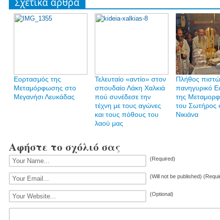
Σχετικά άρθρα
Εορτασμός της
Τελευταίο «αντίο» στον
Πλήθος πιστώ
Μεταμόρφωσης στο
σπουδαίο Λάκη Χαλκιά
πανηγυρικό Ε
Μεγανήσι Λευκάδας
πού συνέδεσε την
της Μεταμορ
τέχνη με τους αγώνες
του Σωτήρος 
και τους πόθους του
Νικιάνα
λαού μας
Αφήστε το σχόλιό σας
(Required)
(Will not be published) (Requi
(Optional)