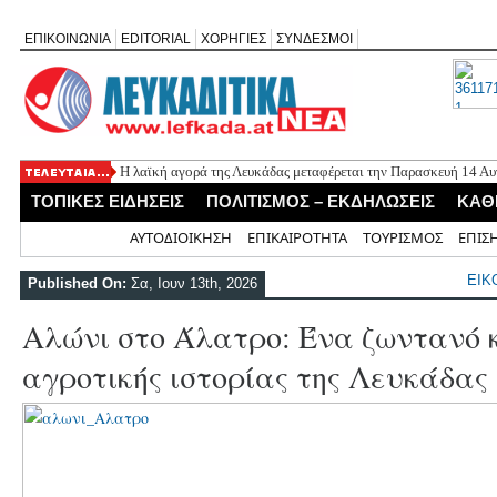
ΕΠΙΚΟΙΝΩΝΙΑ
EDITORIAL
ΧΟΡΗΓΙΕΣ
ΣΥΝΔΕΣΜΟΙ
Η λαϊκή αγορά της Λευκάδας μεταφέρεται την Παρασκευή 14 Α
Εορτασμός της Μεταμόρφωσης στο Μεγανήσι Λευκάδας
ΤΟΠΙΚΕΣ ΕΙΔΗΣΕΙΣ
ΠΟΛΙΤΙΣΜΟΣ – ΕΚΔΗΛΩΣΕΙΣ
ΚΑΘ
Ο Δήμος Λευκάδας προμηθεύεται 40 αντίτυπα του λευκώματος
Τρεις θεματικές ομιλίες στον Ιερό Ναό Μεταμορφώσεως του Σω
Αρχική
ΑΥΤΟΔΙΟΙΚΗΣΗ
ΕΠΙΚΑΙΡΟΤΗΤΑ
ΤΟΥΡΙΣΜΟΣ
ΕΠΙΣ
Οι μέρες και ώρες λειτουργίας του Περιφερειακού Ιατρείου Νικ
ΕΙΚ
Published On:
Σα, Ιουν 13th, 2026
Αλώνι στο Άλατρο: Ένα ζωντανό 
αγροτικής ιστορίας της Λευκάδας