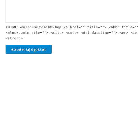
XHTML:
You can use these html tags:
<a href="" title=""> <abbr title="
<blockquote cite=""> <cite> <code> <del datetime=""> <em> <i>
<strong>