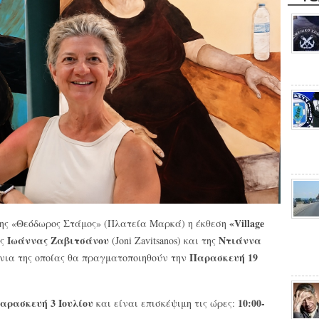
«Village
νης «Θεόδωρος Στάμος» (Πλατεία Μαρκά) η έκθεση
Ιωάννας Ζαβιτσάνου
Ντιάννα
ης
(Joni Zavitsanos) και της
Παρασκευή 19
ίνια της οποίας θα πραγματοποιηθούν την
Παρασκευή 3 Ιουλίου
10:00-
και είναι επισκέψιμη τις ώρες: