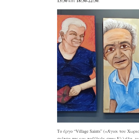
13:30
18:30-22:30
και
.
Το έργο “Village Saints” («Άγιοι του Χωρι
σκίτσα της και ταξίδεψε στην Ελλάδα, γι