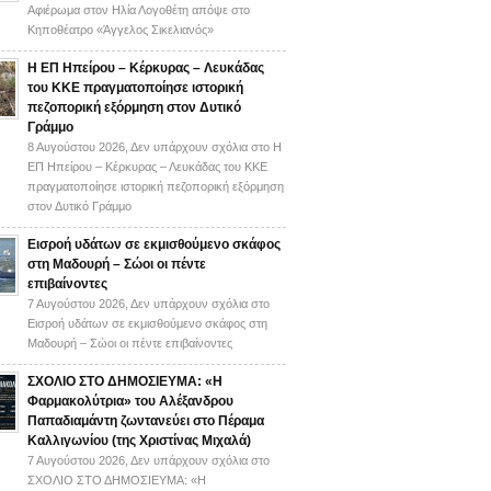
Αφιέρωμα στον Ηλία Λογοθέτη απόψε στο
Κηποθέατρο «Άγγελος Σικελιανός»
Η ΕΠ Ηπείρου – Κέρκυρας – Λευκάδας
του ΚΚΕ πραγματοποίησε ιστορική
πεζοπορική εξόρμηση στον Δυτικό
Γράμμο
8 Αυγούστου 2026,
Δεν υπάρχουν σχόλια
στο Η
ΕΠ Ηπείρου – Κέρκυρας – Λευκάδας του ΚΚΕ
πραγματοποίησε ιστορική πεζοπορική εξόρμηση
στον Δυτικό Γράμμο
Εισροή υδάτων σε εκμισθούμενο σκάφος
στη Μαδουρή – Σώοι οι πέντε
επιβαίνοντες
7 Αυγούστου 2026,
Δεν υπάρχουν σχόλια
στο
Εισροή υδάτων σε εκμισθούμενο σκάφος στη
Μαδουρή – Σώοι οι πέντε επιβαίνοντες
ΣΧΟΛΙΟ ΣΤΟ ΔΗΜΟΣΙΕΥΜΑ: «Η
Φαρμακολύτρια» του Αλέξανδρου
Παπαδιαμάντη ζωντανεύει στο Πέραμα
Καλλιγωνίου (της Χριστίνας Μιχαλά)
7 Αυγούστου 2026,
Δεν υπάρχουν σχόλια
στο
ΣΧΟΛΙΟ ΣΤΟ ΔΗΜΟΣΙΕΥΜΑ: «Η