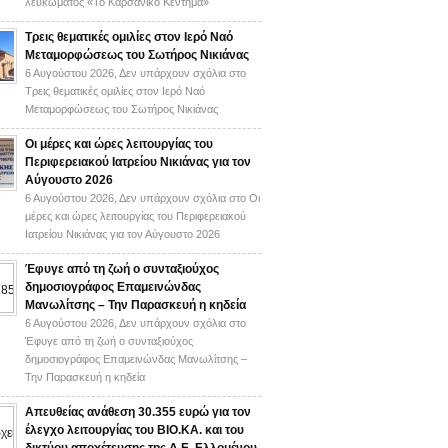
λευκώματος «Το Καρσάνικο Κέντημα»
Τρεις θεματικές ομιλίες στον Ιερό Ναό
Μεταμορφώσεως του Σωτήρος Νικιάνας
6 Αυγούστου 2026,
Δεν υπάρχουν σχόλια
στο
Τρεις θεματικές ομιλίες στον Ιερό Ναό
Μεταμορφώσεως του Σωτήρος Νικιάνας
Οι μέρες και ώρες λειτουργίας του
Περιφερειακού Ιατρείου Νικιάνας για τον
Αύγουστο 2026
6 Αυγούστου 2026,
Δεν υπάρχουν σχόλια
στο Οι
μέρες και ώρες λειτουργίας του Περιφερειακού
Ιατρείου Νικιάνας για τον Αύγουστο 2026
Έφυγε από τη ζωή ο συνταξιούχος
δημοσιογράφος Επαμεινώνδας
Μανωλίτσης – Την Παρασκευή η κηδεία
6 Αυγούστου 2026,
Δεν υπάρχουν σχόλια
στο
Έφυγε από τη ζωή ο συνταξιούχος
δημοσιογράφος Επαμεινώνδας Μανωλίτσης –
Την Παρασκευή η κηδεία
Απευθείας ανάθεση 30.355 ευρώ για τον
έλεγχο λειτουργίας του ΒΙΟ.ΚΑ. και του