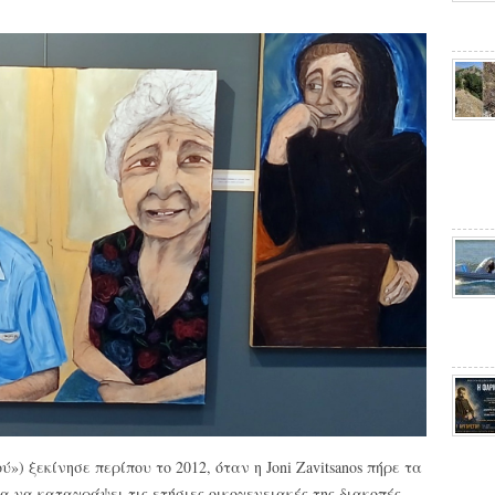
ού») ξεκίνησε περίπου το 2012, όταν η Joni Zavitsanos πήρε τα
α να καταγράψει τις ετήσιες οικογενειακές της διακοπές