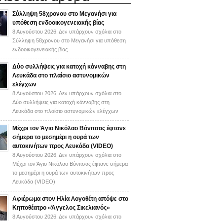
Σύλληψη 58χρονου στο Μεγανήσι για
υπόθεση ενδοοικογενειακής βίας
8 Αυγούστου 2026,
Δεν υπάρχουν σχόλια
στο
Σύλληψη 58χρονου στο Μεγανήσι για υπόθεση
ενδοοικογενειακής βίας
Δύο συλλήψεις για κατοχή κάνναβης στη
Λευκάδα στο πλαίσιο αστυνομικών
ελέγχων
8 Αυγούστου 2026,
Δεν υπάρχουν σχόλια
στο
Δύο συλλήψεις για κατοχή κάνναβης στη
Λευκάδα στο πλαίσιο αστυνομικών ελέγχων
Mέχρι τον Άγιο Νικόλαο Βόνιτσας έφτανε
σήμερα το μεσημέρι η ουρά των
αυτοκινήτων προς Λευκάδα (VIDEO)
8 Αυγούστου 2026,
Δεν υπάρχουν σχόλια
στο
Mέχρι τον Άγιο Νικόλαο Βόνιτσας έφτανε σήμερα
το μεσημέρι η ουρά των αυτοκινήτων προς
Λευκάδα (VIDEO)
Αφιέρωμα στον Ηλία Λογοθέτη απόψε στο
Κηποθέατρο «Άγγελος Σικελιανός»
8 Αυγούστου 2026,
Δεν υπάρχουν σχόλια
στο