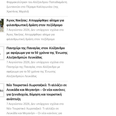
Φαρμακολύτρια» του Αλέξανδρου Παπαδιαμάντη
ζωντανεύει στο Πέραμα Καλλιγωνίου (της
Χριστίνας Μιχαλά)
Άγιος Νικήτας: Απορρίφθηκε αίτημα για
φιλανθρωπική δράση στον πεζόδρομο
7 Αυγούστου 2026,
Δεν υπάρχουν σχόλια
στο
Άγιος Νικήτας: Απορρίφθηκε αίτημα για
φιλανθρωπική δράση στον πεζόδρομο
Πανηγύρι της Παναγίας στον Αλέξανδρο
με αφιέρωμα για τα 50 χρόνια της Ένωσης
Αλεξανδριτών Λευκάδας
7 Αυγούστου 2026,
Δεν υπάρχουν σχόλια
στο
Πανηγύρι της Παναγίας στον Αλέξανδρο με
αφιέρωμα για τα 50 χρόνια της Ένωσης
Αλεξανδριτών Λευκάδας
Νέο Τουριστικό Χωροταξικό: Τι αλλάζει σε
Λευκάδα και Μεγανήσι – Οι νέοι κανόνες
για ξενοδοχεία, δόμηση και τουριστική
ανάπτυξη
7 Αυγούστου 2026,
Δεν υπάρχουν σχόλια
στο
Νέο Τουριστικό Χωροταξικό: Τι αλλάζει σε
Λευκάδα και Μεγανήσι – Οι νέοι κανόνες για