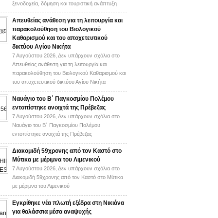
ξενοδοχεία, δόμηση και τουριστική ανάπτυξη
Απευθείας ανάθεση για τη λειτουργία και
παρακολούθηση του Βιολογικού
Καθαρισμού και του αποχετευτικού
δικτύου Αγίου Νικήτα
7 Αυγούστου 2026,
Δεν υπάρχουν σχόλια
στο
Απευθείας ανάθεση για τη λειτουργία και
παρακολούθηση του Βιολογικού Καθαρισμού και
του αποχετευτικού δικτύου Αγίου Νικήτα
Ναυάγιο του Β΄ Παγκοσμίου Πολέμου
εντοπίστηκε ανοιχτά της Πρέβεζας
7 Αυγούστου 2026,
Δεν υπάρχουν σχόλια
στο
Ναυάγιο του Β΄ Παγκοσμίου Πολέμου
εντοπίστηκε ανοιχτά της Πρέβεζας
Διακομιδή 59χρονης από τον Καστό στο
Μύτικα με μέριμνα του Λιμενικού
7 Αυγούστου 2026,
Δεν υπάρχουν σχόλια
στο
Διακομιδή 59χρονης από τον Καστό στο Μύτικα
με μέριμνα του Λιμενικού
Εγκρίθηκε νέα πλωτή εξέδρα στη Νικιάνα
για θαλάσσια μέσα αναψυχής