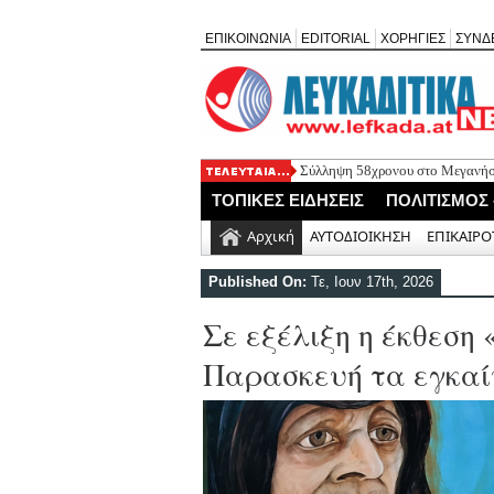
ΕΠΙΚΟΙΝΩΝΙΑ
EDITORIAL
ΧΟΡΗΓΙΕΣ
ΣΥΝΔ
Σύλληψη 58χρονου στο Μεγανήσι
Δύο συλλήψεις για κατοχή κάνν
ΤΟΠΙΚΕΣ ΕΙΔΗΣΕΙΣ
ΠΟΛΙΤΙΣΜΟΣ
Mέχρι τον Άγιο Νικόλαο Βόνιτσα
Αφιέρωμα στον Ηλία Λογοθέτη α
Αρχική
ΑΥΤΟΔΙΟΙΚΗΣΗ
ΕΠΙΚΑΙΡΟ
Η ΕΠ Ηπείρου – Κέρκυρας – Λευ
Γράμμο
Published On:
Τε, Ιουν 17th, 2026
Σε εξέλιξη η έκθεση «
Παρασκευή τα εγκαί