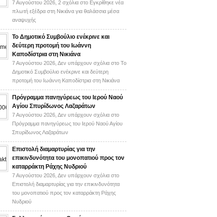
7 Αυγούστου 2026,
2 σχόλια
στο Εγκρίθηκε νέα
πλωτή εξέδρα στη Νικιάνα για θαλάσσια μέσα
αναψυχής
Το Δημοτικό Συμβούλιο ενέκρινε και
δεύτερη προτομή του Ιωάννη
Καποδίστρια στη Νικιάνα
7 Αυγούστου 2026,
Δεν υπάρχουν σχόλια
στο Το
Δημοτικό Συμβούλιο ενέκρινε και δεύτερη
προτομή του Ιωάννη Καποδίστρια στη Νικιάνα
Πρόγραμμα πανηγύρεως του Ιερού Ναού
Αγίου Σπυρίδωνος Λαζαράτων
7 Αυγούστου 2026,
Δεν υπάρχουν σχόλια
στο
Πρόγραμμα πανηγύρεως του Ιερού Ναού Αγίου
Σπυρίδωνος Λαζαράτων
Επιστολή διαμαρτυρίας για την
επικινδυνότητα του μονοπατιού προς τον
καταρράκτη Ράχης Νυδριού
7 Αυγούστου 2026,
Δεν υπάρχουν σχόλια
στο
Επιστολή διαμαρτυρίας για την επικινδυνότητα
του μονοπατιού προς τον καταρράκτη Ράχης
Νυδριού