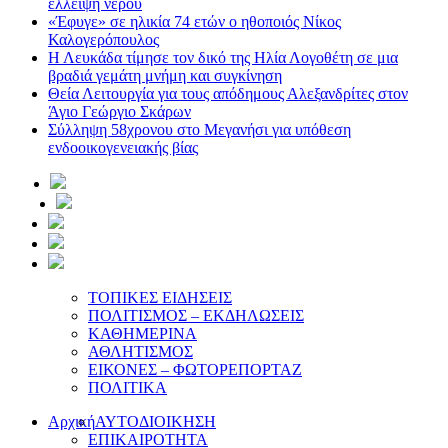
έλλειψη νερού
«Έφυγε» σε ηλικία 74 ετών ο ηθοποιός Νίκος
Καλογερόπουλος
Η Λευκάδα τίμησε τον δικό της Ηλία Λογοθέτη σε μια
βραδιά γεμάτη μνήμη και συγκίνηση
Θεία Λειτουργία για τους απόδημους Αλεξανδρίτες στον
Άγιο Γεώργιο Σκάρων
Σύλληψη 58χρονου στο Μεγανήσι για υπόθεση
ενδοοικογενειακής βίας
ΤΟΠΙΚΕΣ ΕΙΔΗΣΕΙΣ
ΠΟΛΙΤΙΣΜΟΣ – ΕΚΔΗΛΩΣΕΙΣ
ΚΑΘΗΜΕΡΙΝΑ
ΑΘΛΗΤΙΣΜΟΣ
ΕΙΚΟΝΕΣ – ΦΩΤΟΡΕΠΟΡΤΑΖ
ΠΟΛΙΤΙΚΑ
Αρχική
ΑΥΤΟΔΙΟΙΚΗΣΗ
ΕΠΙΚΑΙΡΟΤΗΤΑ