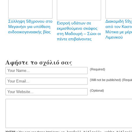
Σύλληψη 58χρονου στο
Διακομιδή 59
Εισροή υδάτων σε
Μεγανήσι για υπόθεση
από τον Καστ
εκμισθούμενο σκάφος
ενδοοικογενειακής βίας
Μύτικα με μέρ
στη Μαδουρή – Σώοι οι
Λιμενικού
πέντε επιβαίνοντες
Αφήστε το σχόλιό σας
(Required)
(Will not be published) (Requi
(Optional)