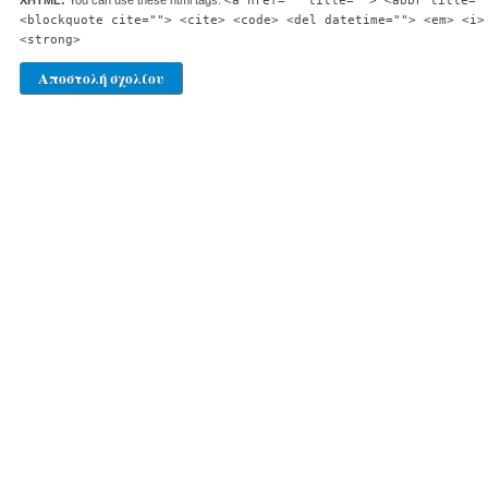
XHTML:
You can use these html tags:
<a href="" title=""> <abbr title="
<blockquote cite=""> <cite> <code> <del datetime=""> <em> <i>
<strong>