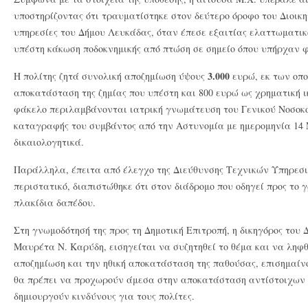
υποστηρίζοντας ότι τραυματίστηκε στον δεύτερο όροφο του Διοικη
υπηρεσίες του Δήμου Λευκάδας, όταν έπεσε εξαιτίας ελαττωματι
υπέστη κάκωση ποδοκνημικής από πτώση σε σημείο όπου υπήρχαν φ
3.000
Η πολίτης ζητά συνολική αποζημίωση ύψους
ευρώ, εκ των οπο
αποκατάσταση της ζημίας που υπέστη και 800 ευρώ ως χρηματική ι
φάκελο περιλαμβάνονται ιατρική γνωμάτευση του Γενικού Νοσοκ
καταγραφής του συμβάντος από την Αστυνομία με ημερομηνία 14 
δικαιολογητικά.
Παράλληλα, έπειτα από έλεγχο της Διεύθυνσης Τεχνικών Υπηρεσι
περιστατικό, διαπιστώθηκε ότι στον διάδρομο που οδηγεί προς το
πλακίδια δαπέδου.
Στη γνωμοδότησή της προς τη Δημοτική Επιτροπή, η δικηγόρος του 
Μαυρέτα Ν. Καρύδη, εισηγείται να συζητηθεί το θέμα και να ληφ
αποζημίωση και την ηθική αποκατάσταση της παθούσας, επισημαίνο
θα πρέπει να προχωρούν άμεσα στην αποκατάσταση αντίστοιχων
δημιουργούν κινδύνους για τους πολίτες.