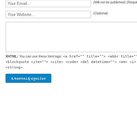
(Will not be published) (Requi
(Optional)
XHTML:
You can use these html tags:
<a href="" title=""> <abbr title="
<blockquote cite=""> <cite> <code> <del datetime=""> <em> <i>
<strong>