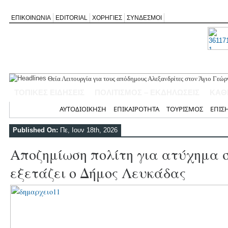
ΕΠΙΚΟΙΝΩΝΙΑ
EDITORIAL
ΧΟΡΗΓΙΕΣ
ΣΥΝΔΕΣΜΟΙ
Θεία Λειτουργία για τους απόδημους Αλεξανδρίτες στον Άγιο Γεώ
Σύλληψη 58χρονου στο Μεγανήσι για υπόθεση ενδοοικογενειακής
ΤΟΠΙΚΕΣ ΕΙΔΗΣΕΙΣ
ΠΟΛΙΤΙΣΜΟΣ – ΕΚΔΗΛΩΣΕΙΣ
ΚΑΘ
Δύο συλλήψεις για κατοχή κάνναβης στη Λευκάδα στο πλαίσιο ασ
Mέχρι τον Άγιο Νικόλαο Βόνιτσας έφτανε σήμερα το μεσημέρι η 
Αρχική
ΑΥΤΟΔΙΟΙΚΗΣΗ
ΕΠΙΚΑΙΡΟΤΗΤΑ
ΤΟΥΡΙΣΜΟΣ
ΕΠΙΣ
Αφιέρωμα στον Ηλία Λογοθέτη απόψε στο Κηποθέατρο «Άγγελος 
Published On:
Πε, Ιουν 18th, 2026
Αποζημίωση πολίτη για ατύχημα σ
εξετάζει ο Δήμος Λευκάδας