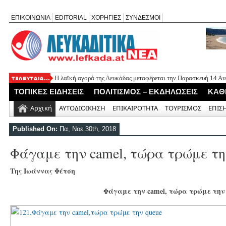
ΕΠΙΚΟΙΝΩΝΙΑ
EDITORIAL
ΧΟΡΗΓΙΕΣ
ΣΥΝΔΕΣΜΟΙ
Η λαϊκή αγορά της Λευκάδας μεταφέρεται την Παρασκευή 14 Α
Εορτασμός της Μεταμόρφωσης στο Μεγανήσι Λευκάδας
ΤΟΠΙΚΕΣ ΕΙΔΗΣΕΙΣ
ΠΟΛΙΤΙΣΜΟΣ – ΕΚΔΗΛΩΣΕΙΣ
ΚΑΘ
Ο Δήμος Λευκάδας προμηθεύεται 40 αντίτυπα του λευκώματος
Τρεις θεματικές ομιλίες στον Ιερό Ναό Μεταμορφώσεως του Σω
Αρχική
ΑΥΤΟΔΙΟΙΚΗΣΗ
ΕΠΙΚΑΙΡΟΤΗΤΑ
ΤΟΥΡΙΣΜΟΣ
ΕΠΙΣ
Οι μέρες και ώρες λειτουργίας του Περιφερειακού Ιατρείου Νικ
Published On:
Πα, Νοε 30th, 2018
Φάγαμε την camel, τώρα τρώμε τη
Της
Ιωάννας Φέτση
Φάγαμε την camel, τώρα τρώμε την