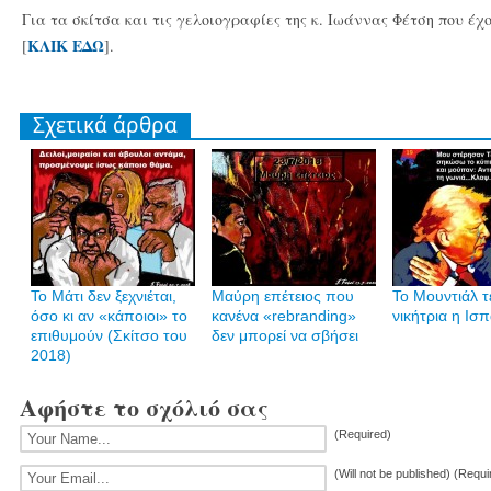
Για τα σκίτσα και τις γελοιογραφίες της κ. Ιωάννας Φέτση που έχ
ΚΛΙΚ ΕΔΩ
[
].
Σχετικά άρθρα
Το Μάτι δεν ξεχνιέται,
Μαύρη επέτειος που
Το Μουντιάλ τ
όσο κι αν «κάποιοι» το
κανένα «rebranding»
νικήτρια η Ισπ
επιθυμούν (Σκίτσο του
δεν μπορεί να σβήσει
2018)
Αφήστε το σχόλιό σας
(Required)
(Will not be published) (Requi