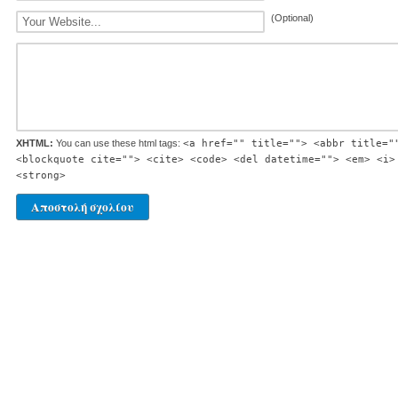
(Optional)
XHTML:
You can use these html tags:
<a href="" title=""> <abbr title="
<blockquote cite=""> <cite> <code> <del datetime=""> <em> <i>
<strong>