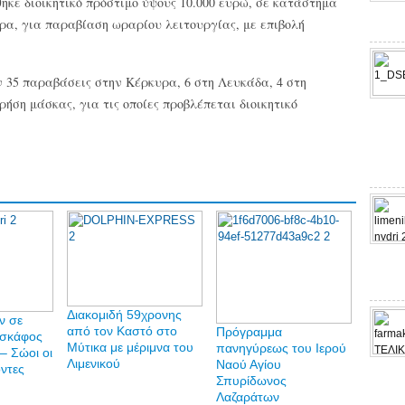
θηκε διοικητικό πρόστιμο ύψους 10.000 ευρώ, σε κατάστημα
ρα, για παραβίαση ωραρίου λειτουργίας, με επιβολή
ν 35 παραβάσεις στην Κέρκυρα, 6 στη Λευκάδα, 4 στη
ήση μάσκας, για τις οποίες προβλέπεται διοικητικό
Διακομιδή 59χρονης
ν σε
από τον Καστό στο
Πρόγραμμα
 σκάφος
Μύτικα με μέριμνα του
πανηγύρεως του Ιερού
– Σώοι οι
Λιμενικού
Ναού Αγίου
οντες
Σπυρίδωνος
Λαζαράτων