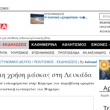
ΕΣΜΟΙ
ΕΠΙΣΗΜΑΝΣΕΙΣ
H πολιτική «χλιαρότητα» το�...
ΕΚΔΗΛΩ
ΠΡΟΓΡ
ΦΟΛΚΛ
 για υπόθεση ενδοοικογενειακής βίας
αβης στη Λευκάδα στο πλαίσιο αστυνομικών ελέγχων
 – ΕΚΔΗΛΩΣΕΙΣ
ΚΑΘΗΜΕΡΙΝΑ
ΑΘΛΗΤΙΣΜΟΣ
ΕΙΚΟΝΕΣ 
ς έφτανε σήμερα το μεσημέρι η ουρά των αυτοκινήτων προς Λευκάδα (VIDEO)
πόψε στο Κηποθέατρο «Άγγελος Σικελιανός»
ΤΗΤΑ
ΤΟΥΡΙΣΜΟΣ
ΕΠΙΣΗΜΑΝΣΕΙΣ
ΠΡΩΤΟΣΕΛΙΔΑ
ΕΝ ΑΛΕΞΑΝΔΡΩ
κάδας του ΚΚΕ πραγματοποίησε ιστορική πεζοπορική εξόρμηση στον Δυτικό
ΣΤΥΝΟΜΙΚΟ ΔΕΛΤΙΟ
/
ΠΟΛΙΤΙΣΜΟΣ - ΕΚΔΗΛΩΣΕΙΣ
| By
kolivasf
μη χρήση μάσκας στη Λευκάδα
κού ενδιαφέροντος στην Κέρκυρα για παραβίαση ωραρίου
Α
αναστολή λειτουργίας για 30 ημέρες
Αρχείο
Τ