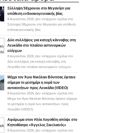
Σύλληψη 58χρονου στο Μεγανήσι για
υπόθεση ενδοοικογενειακής βίας
8 Αυγούστου 2026,
Δεν υπάρχουν σχόλια
στο
Σύλληψη 58χρονου στο Μεγανήσι για υπόθεση
ενδοοικογενειακής βίας
Δύο συλλήψεις για κατοχή κάνναβης στη
Λευκάδα στο πλαίσιο αστυνομικών
ελέγχων
8 Αυγούστου 2026,
Δεν υπάρχουν σχόλια
στο
Δύο συλλήψεις για κατοχή κάνναβης στη
Λευκάδα στο πλαίσιο αστυνομικών ελέγχων
Mέχρι τον Άγιο Νικόλαο Βόνιτσας έφτανε
σήμερα το μεσημέρι η ουρά των
αυτοκινήτων προς Λευκάδα (VIDEO)
8 Αυγούστου 2026,
Δεν υπάρχουν σχόλια
στο
Mέχρι τον Άγιο Νικόλαο Βόνιτσας έφτανε σήμερα
το μεσημέρι η ουρά των αυτοκινήτων προς
Λευκάδα (VIDEO)
Αφιέρωμα στον Ηλία Λογοθέτη απόψε στο
Κηποθέατρο «Άγγελος Σικελιανός»
8 Αυγούστου 2026,
Δεν υπάρχουν σχόλια
στο