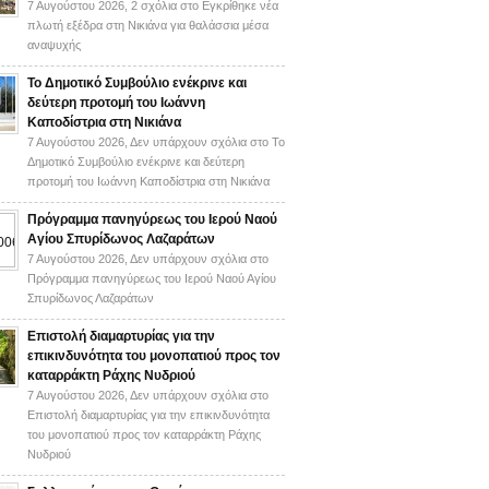
7 Αυγούστου 2026,
2 σχόλια
στο Εγκρίθηκε νέα
πλωτή εξέδρα στη Νικιάνα για θαλάσσια μέσα
αναψυχής
Το Δημοτικό Συμβούλιο ενέκρινε και
δεύτερη προτομή του Ιωάννη
Καποδίστρια στη Νικιάνα
7 Αυγούστου 2026,
Δεν υπάρχουν σχόλια
στο Το
Δημοτικό Συμβούλιο ενέκρινε και δεύτερη
προτομή του Ιωάννη Καποδίστρια στη Νικιάνα
Πρόγραμμα πανηγύρεως του Ιερού Ναού
Αγίου Σπυρίδωνος Λαζαράτων
7 Αυγούστου 2026,
Δεν υπάρχουν σχόλια
στο
Πρόγραμμα πανηγύρεως του Ιερού Ναού Αγίου
Σπυρίδωνος Λαζαράτων
Επιστολή διαμαρτυρίας για την
επικινδυνότητα του μονοπατιού προς τον
καταρράκτη Ράχης Νυδριού
7 Αυγούστου 2026,
Δεν υπάρχουν σχόλια
στο
Επιστολή διαμαρτυρίας για την επικινδυνότητα
του μονοπατιού προς τον καταρράκτη Ράχης
Νυδριού