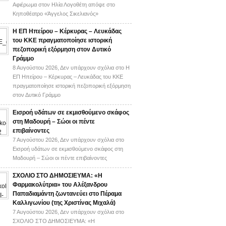
Αφιέρωμα στον Ηλία Λογοθέτη απόψε στο
Κηποθέατρο «Άγγελος Σικελιανός»
Η ΕΠ Ηπείρου – Κέρκυρας – Λευκάδας
του ΚΚΕ πραγματοποίησε ιστορική
πεζοπορική εξόρμηση στον Δυτικό
Γράμμο
8 Αυγούστου 2026,
Δεν υπάρχουν σχόλια
στο Η
ΕΠ Ηπείρου – Κέρκυρας – Λευκάδας του ΚΚΕ
πραγματοποίησε ιστορική πεζοπορική εξόρμηση
στον Δυτικό Γράμμο
Εισροή υδάτων σε εκμισθούμενο σκάφος
στη Μαδουρή – Σώοι οι πέντε
επιβαίνοντες
7 Αυγούστου 2026,
Δεν υπάρχουν σχόλια
στο
Εισροή υδάτων σε εκμισθούμενο σκάφος στη
Μαδουρή – Σώοι οι πέντε επιβαίνοντες
ΣΧΟΛΙΟ ΣΤΟ ΔΗΜΟΣΙΕΥΜΑ: «Η
Φαρμακολύτρια» του Αλέξανδρου
Παπαδιαμάντη ζωντανεύει στο Πέραμα
Καλλιγωνίου (της Χριστίνας Μιχαλά)
7 Αυγούστου 2026,
Δεν υπάρχουν σχόλια
στο
ΣΧΟΛΙΟ ΣΤΟ ΔΗΜΟΣΙΕΥΜΑ: «Η