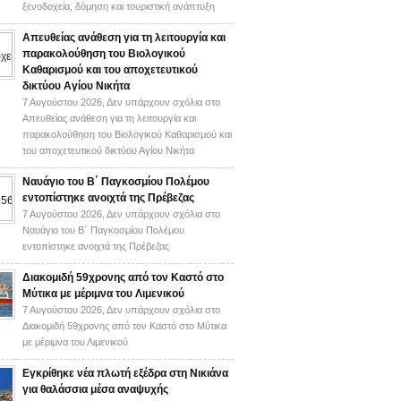
ξενοδοχεία, δόμηση και τουριστική ανάπτυξη
Απευθείας ανάθεση για τη λειτουργία και
παρακολούθηση του Βιολογικού
Καθαρισμού και του αποχετευτικού
δικτύου Αγίου Νικήτα
7 Αυγούστου 2026,
Δεν υπάρχουν σχόλια
στο
Απευθείας ανάθεση για τη λειτουργία και
παρακολούθηση του Βιολογικού Καθαρισμού και
του αποχετευτικού δικτύου Αγίου Νικήτα
Ναυάγιο του Β΄ Παγκοσμίου Πολέμου
εντοπίστηκε ανοιχτά της Πρέβεζας
7 Αυγούστου 2026,
Δεν υπάρχουν σχόλια
στο
Ναυάγιο του Β΄ Παγκοσμίου Πολέμου
εντοπίστηκε ανοιχτά της Πρέβεζας
Διακομιδή 59χρονης από τον Καστό στο
Μύτικα με μέριμνα του Λιμενικού
7 Αυγούστου 2026,
Δεν υπάρχουν σχόλια
στο
Διακομιδή 59χρονης από τον Καστό στο Μύτικα
με μέριμνα του Λιμενικού
Εγκρίθηκε νέα πλωτή εξέδρα στη Νικιάνα
για θαλάσσια μέσα αναψυχής