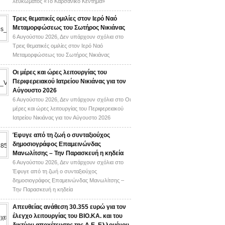
λευκώματος «Το Καρσάνικο Κέντημα»
Τρεις θεματικές ομιλίες στον Ιερό Ναό
Μεταμορφώσεως του Σωτήρος Νικιάνας
6 Αυγούστου 2026,
Δεν υπάρχουν σχόλια
στο
Τρεις θεματικές ομιλίες στον Ιερό Ναό
Μεταμορφώσεως του Σωτήρος Νικιάνας
Οι μέρες και ώρες λειτουργίας του
Περιφερειακού Ιατρείου Νικιάνας για τον
Αύγουστο 2026
6 Αυγούστου 2026,
Δεν υπάρχουν σχόλια
στο Οι
μέρες και ώρες λειτουργίας του Περιφερειακού
Ιατρείου Νικιάνας για τον Αύγουστο 2026
Έφυγε από τη ζωή ο συνταξιούχος
δημοσιογράφος Επαμεινώνδας
Μανωλίτσης – Την Παρασκευή η κηδεία
6 Αυγούστου 2026,
Δεν υπάρχουν σχόλια
στο
Έφυγε από τη ζωή ο συνταξιούχος
δημοσιογράφος Επαμεινώνδας Μανωλίτσης –
Την Παρασκευή η κηδεία
Απευθείας ανάθεση 30.355 ευρώ για τον
έλεγχο λειτουργίας του ΒΙΟ.ΚΑ. και του