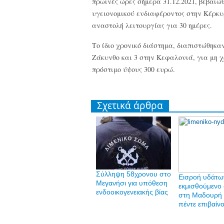
πρωινές ώρες σήμερα 31.12.2021, βεβαιώ
υγειονομικού ενδιαφέροντος στην Κέρκυ
αναστολή λειτουργίας για 30 ημέρες.
Το ίδιο χρονικό διάστημα, διαπιστώθηκα
Ζάκυνθο και 3 στην Κεφαλονιά, για μη χρ
πρόστιμο ύψους 300 ευρώ.
Σχετικά άρθρα
Σύλληψη 58χρονου στο
Εισροή υδάτω
Μεγανήσι για υπόθεση
εκμισθούμενο
ενδοοικογενειακής βίας
στη Μαδουρή 
πέντε επιβαίν