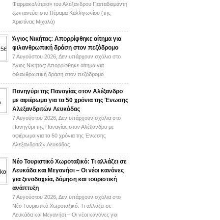
Φαρμακολύτρια» του Αλέξανδρου Παπαδιαμάντη
ζωντανεύει στο Πέραμα Καλλιγωνίου (της
Χριστίνας Μιχαλά)
Άγιος Νικήτας: Απορρίφθηκε αίτημα για
φιλανθρωπική δράση στον πεζόδρομο
7 Αυγούστου 2026,
Δεν υπάρχουν σχόλια
στο
Άγιος Νικήτας: Απορρίφθηκε αίτημα για
φιλανθρωπική δράση στον πεζόδρομο
Πανηγύρι της Παναγίας στον Αλέξανδρο
με αφιέρωμα για τα 50 χρόνια της Ένωσης
Αλεξανδριτών Λευκάδας
7 Αυγούστου 2026,
Δεν υπάρχουν σχόλια
στο
Πανηγύρι της Παναγίας στον Αλέξανδρο με
αφιέρωμα για τα 50 χρόνια της Ένωσης
Αλεξανδριτών Λευκάδας
Νέο Τουριστικό Χωροταξικό: Τι αλλάζει σε
Λευκάδα και Μεγανήσι – Οι νέοι κανόνες
για ξενοδοχεία, δόμηση και τουριστική
ανάπτυξη
7 Αυγούστου 2026,
Δεν υπάρχουν σχόλια
στο
Νέο Τουριστικό Χωροταξικό: Τι αλλάζει σε
Λευκάδα και Μεγανήσι – Οι νέοι κανόνες για