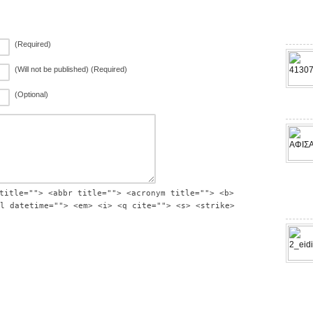
(Required)
(Will not be published) (Required)
(Optional)
title=""> <abbr title=""> <acronym title=""> <b>
l datetime=""> <em> <i> <q cite=""> <s> <strike>