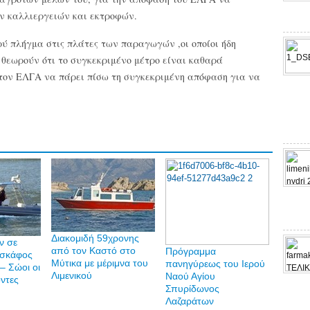
ν καλλιεργειών και εκτροφών.
ύ πλήγμα στις πλάτες των παραγωγών ,οι οποίοι ήδη
θεωρούν ότι το συγκεκριμένο μέτρο είναι καθαρά
ε τον ΕΛΓΑ να πάρει πίσω τη συγκεκριμένη απόφαση για να
Διακομιδή 59χρονης
ν σε
από τον Καστό στο
Πρόγραμμα
 σκάφος
Μύτικα με μέριμνα του
πανηγύρεως του Ιερού
– Σώοι οι
Λιμενικού
Ναού Αγίου
οντες
Σπυρίδωνος
Λαζαράτων