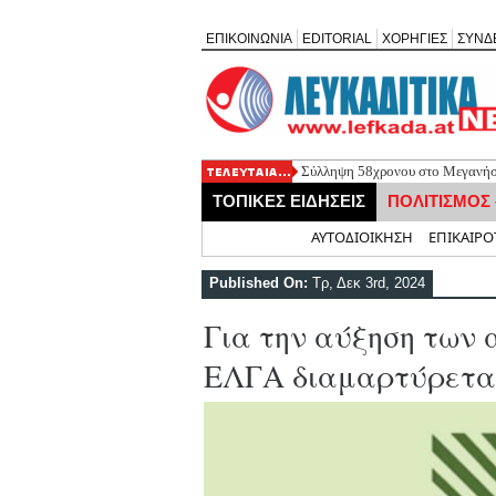
ΕΠΙΚΟΙΝΩΝΙΑ
EDITORIAL
ΧΟΡΗΓΙΕΣ
ΣΥΝΔ
Σύλληψη 58χρονου στο Μεγανήσι
Δύο συλλήψεις για κατοχή κάνν
ΤΟΠΙΚΕΣ ΕΙΔΗΣΕΙΣ
ΠΟΛΙΤΙΣΜΟΣ
Mέχρι τον Άγιο Νικόλαο Βόνιτσα
Αφιέρωμα στον Ηλία Λογοθέτη α
Αρχική
ΑΥΤΟΔΙΟΙΚΗΣΗ
ΕΠΙΚΑΙΡΟ
Η ΕΠ Ηπείρου – Κέρκυρας – Λευ
Γράμμο
Published On:
Τρ, Δεκ 3rd, 2024
Για την αύξηση των
ΕΛΓΑ διαμαρτύρετα