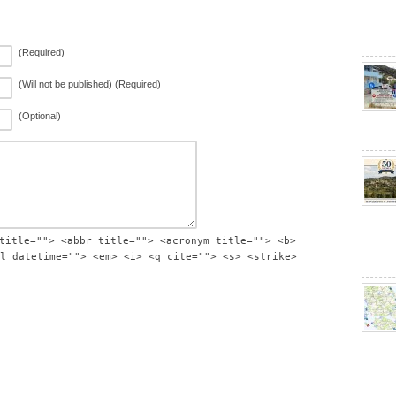
(Required)
(Will not be published) (Required)
(Optional)
title=""> <abbr title=""> <acronym title=""> <b>
l datetime=""> <em> <i> <q cite=""> <s> <strike>