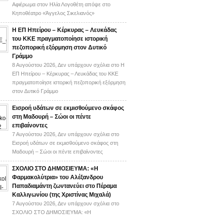
Αφιέρωμα στον Ηλία Λογοθέτη απόψε στο
Κηποθέατρο «Άγγελος Σικελιανός»
Η ΕΠ Ηπείρου – Κέρκυρας – Λευκάδας
του ΚΚΕ πραγματοποίησε ιστορική
πεζοπορική εξόρμηση στον Δυτικό
Γράμμο
8 Αυγούστου 2026,
Δεν υπάρχουν σχόλια
στο Η
ΕΠ Ηπείρου – Κέρκυρας – Λευκάδας του ΚΚΕ
πραγματοποίησε ιστορική πεζοπορική εξόρμηση
στον Δυτικό Γράμμο
Εισροή υδάτων σε εκμισθούμενο σκάφος
στη Μαδουρή – Σώοι οι πέντε
επιβαίνοντες
7 Αυγούστου 2026,
Δεν υπάρχουν σχόλια
στο
Εισροή υδάτων σε εκμισθούμενο σκάφος στη
Μαδουρή – Σώοι οι πέντε επιβαίνοντες
ΣΧΟΛΙΟ ΣΤΟ ΔΗΜΟΣΙΕΥΜΑ: «Η
Φαρμακολύτρια» του Αλέξανδρου
Παπαδιαμάντη ζωντανεύει στο Πέραμα
Καλλιγωνίου (της Χριστίνας Μιχαλά)
7 Αυγούστου 2026,
Δεν υπάρχουν σχόλια
στο
ΣΧΟΛΙΟ ΣΤΟ ΔΗΜΟΣΙΕΥΜΑ: «Η