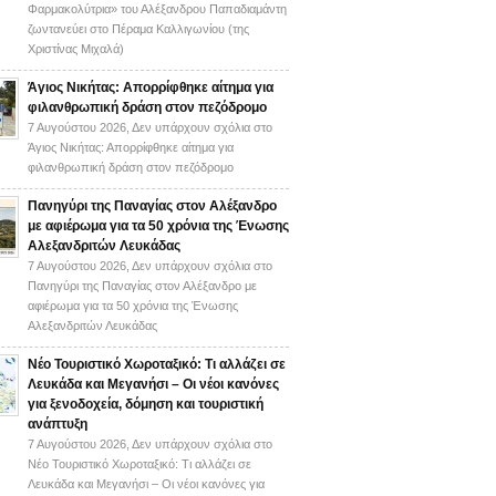
Φαρμακολύτρια» του Αλέξανδρου Παπαδιαμάντη
ζωντανεύει στο Πέραμα Καλλιγωνίου (της
Χριστίνας Μιχαλά)
Άγιος Νικήτας: Απορρίφθηκε αίτημα για
φιλανθρωπική δράση στον πεζόδρομο
7 Αυγούστου 2026,
Δεν υπάρχουν σχόλια
στο
Άγιος Νικήτας: Απορρίφθηκε αίτημα για
φιλανθρωπική δράση στον πεζόδρομο
Πανηγύρι της Παναγίας στον Αλέξανδρο
με αφιέρωμα για τα 50 χρόνια της Ένωσης
Αλεξανδριτών Λευκάδας
7 Αυγούστου 2026,
Δεν υπάρχουν σχόλια
στο
Πανηγύρι της Παναγίας στον Αλέξανδρο με
αφιέρωμα για τα 50 χρόνια της Ένωσης
Αλεξανδριτών Λευκάδας
Νέο Τουριστικό Χωροταξικό: Τι αλλάζει σε
Λευκάδα και Μεγανήσι – Οι νέοι κανόνες
για ξενοδοχεία, δόμηση και τουριστική
ανάπτυξη
7 Αυγούστου 2026,
Δεν υπάρχουν σχόλια
στο
Νέο Τουριστικό Χωροταξικό: Τι αλλάζει σε
Λευκάδα και Μεγανήσι – Οι νέοι κανόνες για