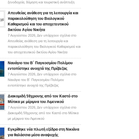
ξενοδοχεία, δόμηση και τουριστική ανάπτυξη
Απευθείας ανάθεση για τη λειτουργία και
παρακολούθηση του Βιολογικού
Καθαρισμού και του αποχετευτικού
δικτύου Αγίου Νικήτα
7 Αυγούστου 2026,
Δεν υπάρχουν σχόλια
στο
Απευθείας ανάθεση για τη λειτουργία και
παρακολούθηση του Βιολογικού Καθαρισμού και
του αποχετευτικού δικτύου Αγίου Νικήτα
Ναυάγιο του Β΄ Παγκοσμίου Πολέμου
εντοπίστηκε ανοιχτά της Πρέβεζας
7 Αυγούστου 2026,
Δεν υπάρχουν σχόλια
στο
Ναυάγιο του Β΄ Παγκοσμίου Πολέμου
εντοπίστηκε ανοιχτά της Πρέβεζας
Διακομιδή 59χρονης από τον Καστό στο
Μύτικα με μέριμνα του Λιμενικού
7 Αυγούστου 2026,
Δεν υπάρχουν σχόλια
στο
Διακομιδή 59χρονης από τον Καστό στο Μύτικα
με μέριμνα του Λιμενικού
Εγκρίθηκε νέα πλωτή εξέδρα στη Νικιάνα
για θαλάσσια μέσα αναψυχής