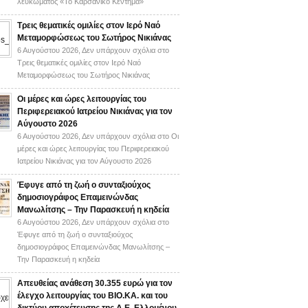
λευκώματος «Το Καρσάνικο Κέντημα»
Τρεις θεματικές ομιλίες στον Ιερό Ναό
Μεταμορφώσεως του Σωτήρος Νικιάνας
6 Αυγούστου 2026,
Δεν υπάρχουν σχόλια
στο
Τρεις θεματικές ομιλίες στον Ιερό Ναό
Μεταμορφώσεως του Σωτήρος Νικιάνας
Οι μέρες και ώρες λειτουργίας του
Περιφερειακού Ιατρείου Νικιάνας για τον
Αύγουστο 2026
6 Αυγούστου 2026,
Δεν υπάρχουν σχόλια
στο Οι
μέρες και ώρες λειτουργίας του Περιφερειακού
Ιατρείου Νικιάνας για τον Αύγουστο 2026
Έφυγε από τη ζωή ο συνταξιούχος
δημοσιογράφος Επαμεινώνδας
Μανωλίτσης – Την Παρασκευή η κηδεία
6 Αυγούστου 2026,
Δεν υπάρχουν σχόλια
στο
Έφυγε από τη ζωή ο συνταξιούχος
δημοσιογράφος Επαμεινώνδας Μανωλίτσης –
Την Παρασκευή η κηδεία
Απευθείας ανάθεση 30.355 ευρώ για τον
έλεγχο λειτουργίας του ΒΙΟ.ΚΑ. και του