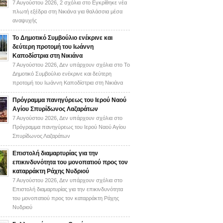
7 Αυγούστου 2026,
2 σχόλια
στο Εγκρίθηκε νέα
πλωτή εξέδρα στη Νικιάνα για θαλάσσια μέσα
αναψυχής
Το Δημοτικό Συμβούλιο ενέκρινε και
δεύτερη προτομή του Ιωάννη
Καποδίστρια στη Νικιάνα
7 Αυγούστου 2026,
Δεν υπάρχουν σχόλια
στο Το
Δημοτικό Συμβούλιο ενέκρινε και δεύτερη
προτομή του Ιωάννη Καποδίστρια στη Νικιάνα
Πρόγραμμα πανηγύρεως του Ιερού Ναού
Αγίου Σπυρίδωνος Λαζαράτων
7 Αυγούστου 2026,
Δεν υπάρχουν σχόλια
στο
Πρόγραμμα πανηγύρεως του Ιερού Ναού Αγίου
Σπυρίδωνος Λαζαράτων
Επιστολή διαμαρτυρίας για την
επικινδυνότητα του μονοπατιού προς τον
καταρράκτη Ράχης Νυδριού
7 Αυγούστου 2026,
Δεν υπάρχουν σχόλια
στο
Επιστολή διαμαρτυρίας για την επικινδυνότητα
του μονοπατιού προς τον καταρράκτη Ράχης
Νυδριού