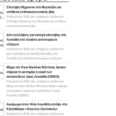
Σύλληψη 58χρονου στο Μεγανήσι για
υπόθεση ενδοοικογενειακής βίας
8 Αυγούστου 2026,
Δεν υπάρχουν σχόλια
στο
Σύλληψη 58χρονου στο Μεγανήσι για υπόθεση
ενδοοικογενειακής βίας
Δύο συλλήψεις για κατοχή κάνναβης στη
Λευκάδα στο πλαίσιο αστυνομικών
ελέγχων
8 Αυγούστου 2026,
Δεν υπάρχουν σχόλια
στο
Δύο συλλήψεις για κατοχή κάνναβης στη
Λευκάδα στο πλαίσιο αστυνομικών ελέγχων
Mέχρι τον Άγιο Νικόλαο Βόνιτσας έφτανε
σήμερα το μεσημέρι η ουρά των
αυτοκινήτων προς Λευκάδα (VIDEO)
8 Αυγούστου 2026,
Δεν υπάρχουν σχόλια
στο
Mέχρι τον Άγιο Νικόλαο Βόνιτσας έφτανε σήμερα
το μεσημέρι η ουρά των αυτοκινήτων προς
Λευκάδα (VIDEO)
Αφιέρωμα στον Ηλία Λογοθέτη απόψε στο
Κηποθέατρο «Άγγελος Σικελιανός»
8 Αυγούστου 2026,
Δεν υπάρχουν σχόλια
στο