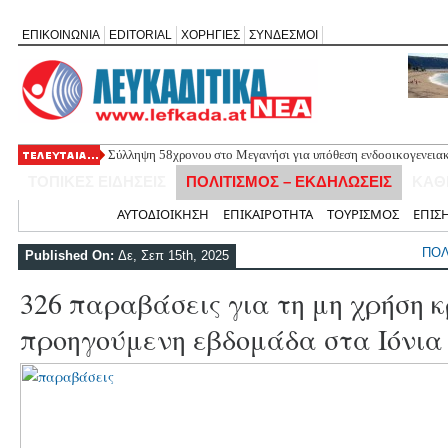
ΕΠΙΚΟΙΝΩΝΙΑ
EDITORIAL
ΧΟΡΗΓΙΕΣ
ΣΥΝΔΕΣΜΟΙ
Σύλληψη 58χρονου στο Μεγανήσι για υπόθεση ενδοοικογενειακ
Δύο συλλήψεις για κατοχή κάνναβης στη Λευκάδα στο πλαίσιο
ΤΟΠΙΚΕΣ ΕΙΔΗΣΕΙΣ
ΠΟΛΙΤΙΣΜΟΣ – ΕΚΔΗΛΩΣΕΙΣ
ΚΑΘ
Mέχρι τον Άγιο Νικόλαο Βόνιτσας έφτανε σήμερα το μεσημέρι 
Αφιέρωμα στον Ηλία Λογοθέτη απόψε στο Κηποθέατρο «Άγγελο
Αρχική
ΑΥΤΟΔΙΟΙΚΗΣΗ
ΕΠΙΚΑΙΡΟΤΗΤΑ
ΤΟΥΡΙΣΜΟΣ
ΕΠΙΣ
Η ΕΠ Ηπείρου – Κέρκυρας – Λευκάδας του ΚΚΕ πραγματοποίησε
Γράμμο
ΠΟΛ
Published On:
Δε, Σεπ 15th, 2025
326 παραβάσεις για τη μη χρήση 
προηγούμενη εβδομάδα στα Ιόνια