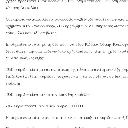
χρήση προστατευτικού κράνους (-133– στη Κέρκυρα, –93– στη Ζάκυ
49– στη Λευκάδα).
Οι παραπάνω παραβάσεις αφορούσαν –281- οδηγούς (εκ των οποίων 
οχήματα ATV «γουρούνες», -14- εργαζόμενοι σε υπηρεσίες διανομής,
τρίκυκλα) και -45- επιβάτες.
Επισημαίνεται ότι, με τη θέσπιση του νέου Κώδικα Οδικής Κυκλοφο
δίνει σαφές μήνυμα μηδενικής ανοχής απέναντι στη μη χρήση κρά
των ποινών, ως εξής:
-350- ευρώ πρόστιμο και αφαίρεση της άδειας ικανότητας οδήγησης
δικύκλου (Οι ίδιες κυρώσεις ισχύουν και για τον οδηγό που δεν μ
επιβάτη).
-350- ευρώ πρόστιμο για τον επιβάτη δικύκλου.
-30- ευρώ πρόστιμο για τον οδηγό Ε.Π.Η.Ο.
Επισημαίνεται ότι, στις περιπτώσεις υποτροπής, οι κυρώσεις αυξ