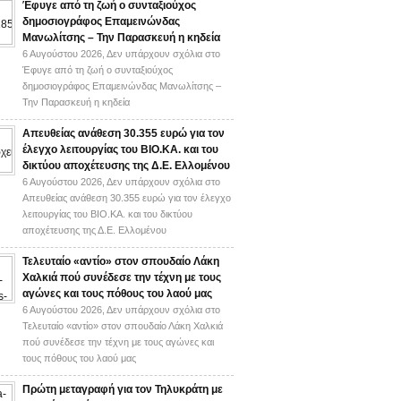
Έφυγε από τη ζωή ο συνταξιούχος
δημοσιογράφος Επαμεινώνδας
Μανωλίτσης – Την Παρασκευή η κηδεία
6 Αυγούστου 2026,
Δεν υπάρχουν σχόλια
στο
Έφυγε από τη ζωή ο συνταξιούχος
δημοσιογράφος Επαμεινώνδας Μανωλίτσης –
Την Παρασκευή η κηδεία
Απευθείας ανάθεση 30.355 ευρώ για τον
έλεγχο λειτουργίας του ΒΙΟ.ΚΑ. και του
δικτύου αποχέτευσης της Δ.Ε. Ελλομένου
6 Αυγούστου 2026,
Δεν υπάρχουν σχόλια
στο
Απευθείας ανάθεση 30.355 ευρώ για τον έλεγχο
λειτουργίας του ΒΙΟ.ΚΑ. και του δικτύου
αποχέτευσης της Δ.Ε. Ελλομένου
Τελευταίο «αντίο» στον σπουδαίο Λάκη
Χαλκιά πού συνέδεσε την τέχνη με τους
αγώνες και τους πόθους του λαού μας
6 Αυγούστου 2026,
Δεν υπάρχουν σχόλια
στο
Τελευταίο «αντίο» στον σπουδαίο Λάκη Χαλκιά
πού συνέδεσε την τέχνη με τους αγώνες και
τους πόθους του λαού μας
Πρώτη μεταγραφή για τον Τηλυκράτη με