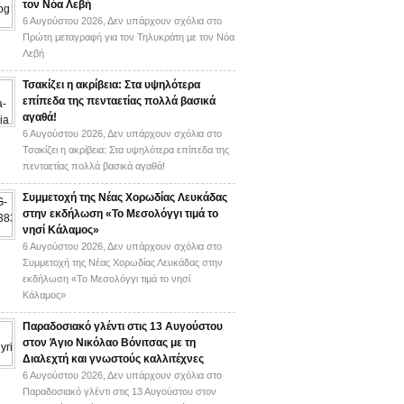
τον Νόα Λεβή
6 Αυγούστου 2026,
Δεν υπάρχουν σχόλια
στο
Πρώτη μεταγραφή για τον Τηλυκράτη με τον Νόα
Λεβή
Τσακίζει η ακρίβεια: Στα υψηλότερα
επίπεδα της πενταετίας πολλά βασικά
αγαθά!
6 Αυγούστου 2026,
Δεν υπάρχουν σχόλια
στο
Τσακίζει η ακρίβεια: Στα υψηλότερα επίπεδα της
πενταετίας πολλά βασικά αγαθά!
Συμμετοχή της Νέας Χορωδίας Λευκάδας
στην εκδήλωση «Το Μεσολόγγι τιμά το
νησί Κάλαμος»
6 Αυγούστου 2026,
Δεν υπάρχουν σχόλια
στο
Συμμετοχή της Νέας Χορωδίας Λευκάδας στην
εκδήλωση «Το Μεσολόγγι τιμά το νησί
Κάλαμος»
Παραδοσιακό γλέντι στις 13 Αυγούστου
στον Άγιο Νικόλαο Βόνιτσας με τη
Διαλεχτή και γνωστούς καλλιτέχνες
6 Αυγούστου 2026,
Δεν υπάρχουν σχόλια
στο
Παραδοσιακό γλέντι στις 13 Αυγούστου στον