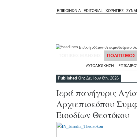
ΕΠΙΚΟΙΝΩΝΙΑ
EDITORIAL
ΧΟΡΗΓΙΕΣ
ΣΥΝΔ
Εισροή υδάτων σε εκμισθούμενο σκ
ΣΧΟΛΙΟ ΣΤΟ ΔΗΜΟΣΙΕΥΜΑ: «Η Φαρ
ΤΟΠΙΚΕΣ ΕΙΔΗΣΕΙΣ
ΠΟΛΙΤΙΣΜΟΣ
Καλλιγωνίου (της Χριστίνας Μιχαλ
Άγιος Νικήτας: Απορρίφθηκε αίτημ
Αρχική
ΑΥΤΟΔΙΟΙΚΗΣΗ
ΕΠΙΚΑΙΡΟ
Πανηγύρι της Παναγίας στον Αλέξα
Νέο Τουριστικό Χωροταξικό: Τι αλλ
Published On:
Δε, Ιουν 8th, 2026
και τουριστική ανάπτυξη
Ιερά πανήγυρις Αγίο
Αρχιεπισκόπου Συμφ
Εισοδίων Θεοτόκου