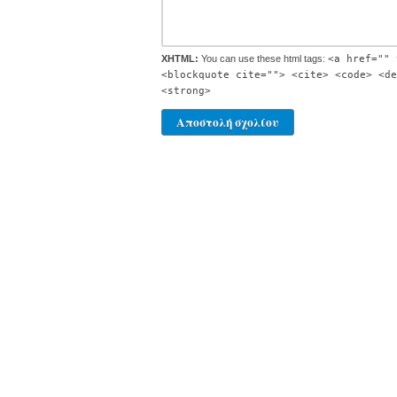
XHTML:
You can use these html tags:
<a href="" 
<blockquote cite=""> <cite> <code> <de
<strong>