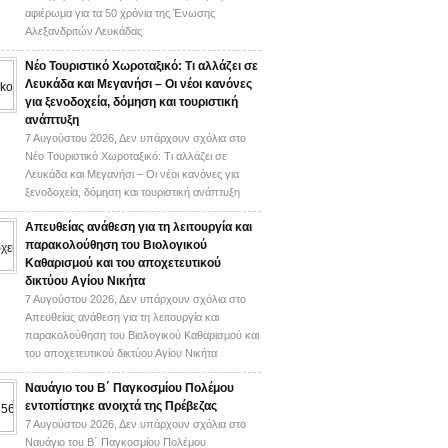
αφιέρωμα για τα 50 χρόνια της Ένωσης
Αλεξανδριτών Λευκάδας
Νέο Τουριστικό Χωροταξικό: Τι αλλάζει σε
Λευκάδα και Μεγανήσι – Οι νέοι κανόνες
για ξενοδοχεία, δόμηση και τουριστική
ανάπτυξη
7 Αυγούστου 2026,
Δεν υπάρχουν σχόλια
στο
Νέο Τουριστικό Χωροταξικό: Τι αλλάζει σε
Λευκάδα και Μεγανήσι – Οι νέοι κανόνες για
ξενοδοχεία, δόμηση και τουριστική ανάπτυξη
Απευθείας ανάθεση για τη λειτουργία και
παρακολούθηση του Βιολογικού
Καθαρισμού και του αποχετευτικού
δικτύου Αγίου Νικήτα
7 Αυγούστου 2026,
Δεν υπάρχουν σχόλια
στο
Απευθείας ανάθεση για τη λειτουργία και
παρακολούθηση του Βιολογικού Καθαρισμού και
του αποχετευτικού δικτύου Αγίου Νικήτα
Ναυάγιο του Β΄ Παγκοσμίου Πολέμου
εντοπίστηκε ανοιχτά της Πρέβεζας
7 Αυγούστου 2026,
Δεν υπάρχουν σχόλια
στο
Ναυάγιο του Β΄ Παγκοσμίου Πολέμου