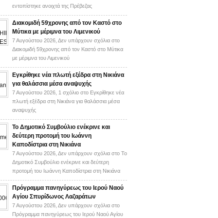
εντοπίστηκε ανοιχτά της Πρέβεζας
Διακομιδή 59χρονης από τον Καστό στο
Μύτικα με μέριμνα του Λιμενικού
7 Αυγούστου 2026,
Δεν υπάρχουν σχόλια
στο
Διακομιδή 59χρονης από τον Καστό στο Μύτικα
με μέριμνα του Λιμενικού
Εγκρίθηκε νέα πλωτή εξέδρα στη Νικιάνα
για θαλάσσια μέσα αναψυχής
7 Αυγούστου 2026,
1 σχόλιο
στο Εγκρίθηκε νέα
πλωτή εξέδρα στη Νικιάνα για θαλάσσια μέσα
αναψυχής
Το Δημοτικό Συμβούλιο ενέκρινε και
δεύτερη προτομή του Ιωάννη
Καποδίστρια στη Νικιάνα
7 Αυγούστου 2026,
Δεν υπάρχουν σχόλια
στο Το
Δημοτικό Συμβούλιο ενέκρινε και δεύτερη
προτομή του Ιωάννη Καποδίστρια στη Νικιάνα
Πρόγραμμα πανηγύρεως του Ιερού Ναού
Αγίου Σπυρίδωνος Λαζαράτων
7 Αυγούστου 2026,
Δεν υπάρχουν σχόλια
στο
Πρόγραμμα πανηγύρεως του Ιερού Ναού Αγίου