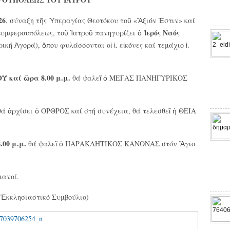
26
, σύναξη τῆς Ὑπεραγίας Θεοτόκου τοῦ «Ἄξιόν Ἐστιν» καί
Ἱερός Ναός
Συμφερουπόλεως, τοῦ Ἰατροῦ πανηγυρίζει ὁ
ική Ἀγορά), ὅπου φυλάσσονται οἱ ἱ. εἰκόνες καί τεμάχιο ἱ.
Υ καί ὥρα 8.00 μ.μ.
θά ψαλεῖ ὁ ΜΕΓΑΣ ΠΑΝΗΓΥΡΙΚΟΣ
ά ἀρχίσει ὁ ΟΡΘΡΟΣ καί στή συνέχεια, θά τελεσθεῖ ἡ ΘΕΙΑ
00 μ.μ.
θά ψαλεῖ ὁ ΠΑΡΑΚΛΗΤΙΚΟΣ ΚΑΝΟΝΑΣ στόν Ἅγιο
ιανοί.
 Ἐκκλησιαστικό Συμβούλιο)