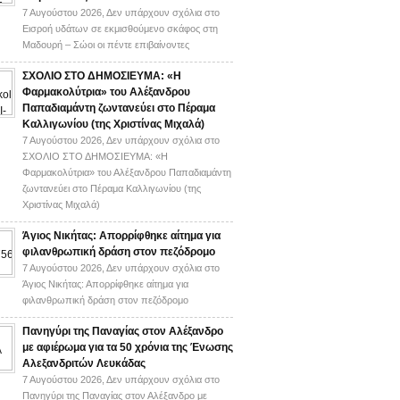
7 Αυγούστου 2026,
Δεν υπάρχουν σχόλια
στο
Εισροή υδάτων σε εκμισθούμενο σκάφος στη
Μαδουρή – Σώοι οι πέντε επιβαίνοντες
ΣΧΟΛΙΟ ΣΤΟ ΔΗΜΟΣΙΕΥΜΑ: «Η
Φαρμακολύτρια» του Αλέξανδρου
Παπαδιαμάντη ζωντανεύει στο Πέραμα
Καλλιγωνίου (της Χριστίνας Μιχαλά)
7 Αυγούστου 2026,
Δεν υπάρχουν σχόλια
στο
ΣΧΟΛΙΟ ΣΤΟ ΔΗΜΟΣΙΕΥΜΑ: «Η
Φαρμακολύτρια» του Αλέξανδρου Παπαδιαμάντη
ζωντανεύει στο Πέραμα Καλλιγωνίου (της
Χριστίνας Μιχαλά)
Άγιος Νικήτας: Απορρίφθηκε αίτημα για
φιλανθρωπική δράση στον πεζόδρομο
7 Αυγούστου 2026,
Δεν υπάρχουν σχόλια
στο
Άγιος Νικήτας: Απορρίφθηκε αίτημα για
φιλανθρωπική δράση στον πεζόδρομο
Πανηγύρι της Παναγίας στον Αλέξανδρο
με αφιέρωμα για τα 50 χρόνια της Ένωσης
Αλεξανδριτών Λευκάδας
7 Αυγούστου 2026,
Δεν υπάρχουν σχόλια
στο
Πανηγύρι της Παναγίας στον Αλέξανδρο με