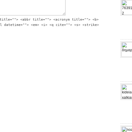
title=""> <abbr title=""> <acronym title=""> <b>
l datetime=""> <em> <i> <q cite=""> <s> <strike>