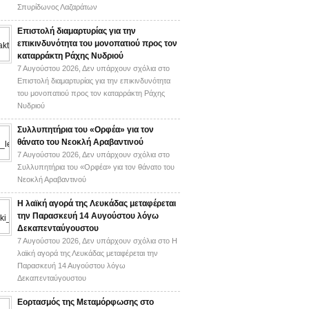
Σπυρίδωνος Λαζαράτων
Επιστολή διαμαρτυρίας για την
επικινδυνότητα του μονοπατιού προς τον
καταρράκτη Ράχης Νυδριού
7 Αυγούστου 2026,
Δεν υπάρχουν σχόλια
στο
Επιστολή διαμαρτυρίας για την επικινδυνότητα
του μονοπατιού προς τον καταρράκτη Ράχης
Νυδριού
Συλλυπητήρια του «Ορφέα» για τον
θάνατο του Νεοκλή Αραβαντινού
7 Αυγούστου 2026,
Δεν υπάρχουν σχόλια
στο
Συλλυπητήρια του «Ορφέα» για τον θάνατο του
Νεοκλή Αραβαντινού
Η λαϊκή αγορά της Λευκάδας μεταφέρεται
την Παρασκευή 14 Αυγούστου λόγω
Δεκαπενταύγουστου
7 Αυγούστου 2026,
Δεν υπάρχουν σχόλια
στο Η
λαϊκή αγορά της Λευκάδας μεταφέρεται την
Παρασκευή 14 Αυγούστου λόγω
Δεκαπενταύγουστου
Εορτασμός της Μεταμόρφωσης στο