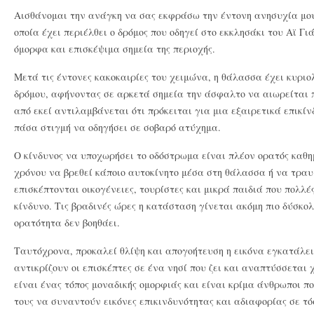
Αισθάνομαι την ανάγκη να σας εκφράσω την έντονη ανησυχία μου
οποία έχει περιέλθει ο δρόμος που οδηγεί στο εκκλησάκι του Αϊ Γι
όμορφα και επισκέψιμα σημεία της περιοχής.
Μετά τις έντονες κακοκαιρίες του χειμώνα, η θάλασσα έχει κυριο
δρόμου, αφήνοντας σε αρκετά σημεία την άσφαλτο να αιωρείται 
από εκεί αντιλαμβάνεται ότι πρόκειται για μια εξαιρετικά επικί
πάσα στιγμή να οδηγήσει σε σοβαρό ατύχημα.
Ο κίνδυνος να υποχωρήσει το οδόστρωμα είναι πλέον ορατός καθ
χρόνου να βρεθεί κάποιο αυτοκίνητο μέσα στη θάλασσα ή να τραυμ
επισκέπτονται οικογένειες, τουρίστες και μικρά παιδιά που πολλ
κίνδυνο. Τις βραδινές ώρες η κατάσταση γίνεται ακόμη πιο δύσκολ
ορατότητα δεν βοηθάει.
Ταυτόχρονα, προκαλεί θλίψη και απογοήτευση η εικόνα εγκατάλει
αντικρίζουν οι επισκέπτες σε ένα νησί που ζει και αναπτύσσεται
είναι ένας τόπος μοναδικής ομορφιάς και είναι κρίμα άνθρωποι πο
τους να συναντούν εικόνες επικινδυνότητας και αδιαφορίας σε τό