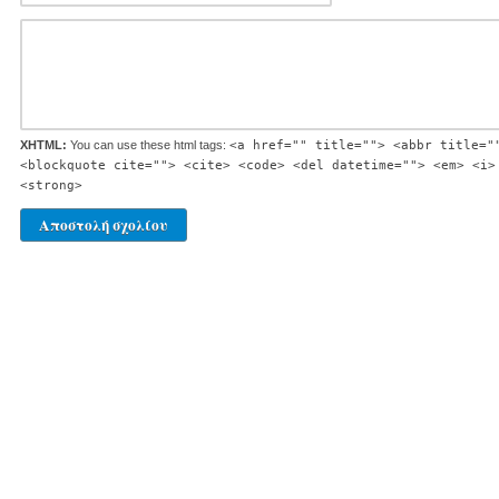
XHTML:
You can use these html tags:
<a href="" title=""> <abbr title="
<blockquote cite=""> <cite> <code> <del datetime=""> <em> <i>
<strong>