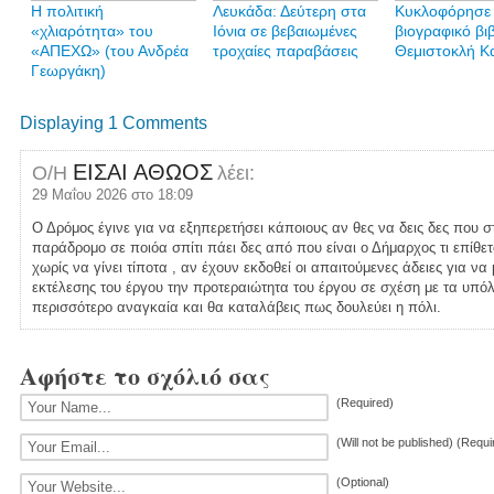
H πολιτική
Λευκάδα: Δεύτερη στα
Κυκλοφόρησε 
«χλιαρότητα» του
Ιόνια σε βεβαιωμένες
βιογραφικό βι
«AΠΕΧΩ» (του Ανδρέα
τροχαίες παραβάσεις
Θεμιστοκλή Κ
Γεωργάκη)
Displaying 1 Comments
ΕΙΣΑΙ ΑΘΩΟΣ
Ο/Η
λέει:
29 Μαΐου 2026 στο 18:09
Ο Δρόμος έγινε για να εξηπερετήσει κάποιους αν θες να δεις δες που σ
παράδρομο σε ποιόα σπίτι πάει δες από που είναι ο Δήμαρχος τι επίθε
χωρίς να γίνει τίποτα , αν έχουν εκδοθεί οι απαιτούμενες άδειες για ν
εκτέλεσης του έργου την προτεραιώτητα του έργου σε σχέση με τα υπόλ
περισσότερο αναγκαία και θα καταλάβεις πως δουλεύει η πόλι.
Αφήστε το σχόλιό σας
(Required)
(Will not be published) (Requi
(Optional)