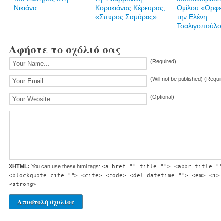
Νικιάνα
Κορακιάνας Κέρκυρας,
Ομίλου «Ορφε
«Σπύρος Σαμάρας»
την Ελένη
Τσαλιγοπούλ
Αφήστε το σχόλιό σας
(Required)
(Will not be published) (Requi
(Optional)
XHTML:
You can use these html tags:
<a href="" title=""> <abbr title="
<blockquote cite=""> <cite> <code> <del datetime=""> <em> <i>
<strong>