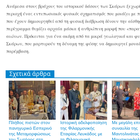
Ανάμεσα στους βράχους του ιστορικού δάσους των Σκάρων ξεχωρί
περιοχή ένας εντυπωσιακός φυσικός σχηματισμός που μοιάζει με π
που έχουν δημιουργηθεί από τη φυσική διάβρωση δίνουν την αίσθη
περίγραμμα θυμίζει αρχαία μάσκα ή ανθρώπινη μορφή που «παρα
αιώνων. Πρόκειται για ένα ακόμη από τα μικρά γεωλογικά και φ
Σκάρων, που μαρτυρούν τη δύναμη της φύσης να δημιουργεί μονα
παρέμβαση.
Σχετικά άρθρα
Πλήθος πιστών στον
Ιστορική αδελφοποίηση
Με μεγάλη επι
πανηγυρικό Εσπερινό
της Φιλαρμονικής
συναυλία της
της Μεταμορφώσεως
Εταιρίας Λευκάδος με
Μαντολινάτας
του Σωτήρος στη
τη Φιλαρμονική
Μουσικοφιλολ