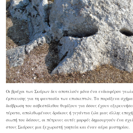
Οι βράχοι των Σκάρων δεν αποτελούν μόνο ένα ενδιαφέρον γεωλο
έμπνευσης για τη φαντασία των επισκεπτών. Τα παράξενα σχήματ
διάβρωση του ασβεστόλιθου θυμίζουν για όσους έχουν εξερευνήσε
τέρατα, απολιθωμένους δράκους ή γιγάντια ζώα μιας άλλης εποχή
σιωπή του δάσους, οι πέτρινες αυτές μορφές δημιουργούν ένα σχε
στους Σκάρους μια ξεχωριστή γοητεία και έναν αέρα μυστηρίου.