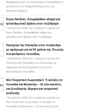
Φαρμακολύτρια» του Αλέξανδρου Παπαδιαμάντη
ζωντανεύει στο Πέραμα Καλλιγωνίου (της
Χριστίνας Μιχαλά)
Άγιος Νικήτας: Απορρίφθηκε αίτημα για
φιλανθρωπική δράση στον πεζόδρομο
7 Αυγούστου 2026,
Δεν υπάρχουν σχόλια
στο
Άγιος Νικήτας: Απορρίφθηκε αίτημα για
φιλανθρωπική δράση στον πεζόδρομο
Πανηγύρι της Παναγίας στον Αλέξανδρο
με αφιέρωμα για τα 50 χρόνια της Ένωσης
Αλεξανδριτών Λευκάδας
7 Αυγούστου 2026,
Δεν υπάρχουν σχόλια
στο
Πανηγύρι της Παναγίας στον Αλέξανδρο με
αφιέρωμα για τα 50 χρόνια της Ένωσης
Αλεξανδριτών Λευκάδας
Νέο Τουριστικό Χωροταξικό: Τι αλλάζει σε
Λευκάδα και Μεγανήσι – Οι νέοι κανόνες
για ξενοδοχεία, δόμηση και τουριστική
ανάπτυξη
7 Αυγούστου 2026,
Δεν υπάρχουν σχόλια
στο
Νέο Τουριστικό Χωροταξικό: Τι αλλάζει σε
Λευκάδα και Μεγανήσι – Οι νέοι κανόνες για