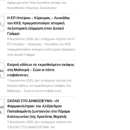
Αφιέρωμα στον Ηλία Λογοθέτη απόψε στο
Κηποθέατρο «Άγγελος Σικελιανός»
Η ΕΠ Ηπείρου – Κέρκυρας – Λευκάδας
του ΚΚΕ πραγματοποίησε ιστορική
πεζοπορική εξόρμηση στον Δυτικό
Γράμμο
8 Αυγούστου 2026,
Δεν υπάρχουν σχόλια
στο Η
ΕΠ Ηπείρου – Κέρκυρας – Λευκάδας του ΚΚΕ
πραγματοποίησε ιστορική πεζοπορική εξόρμηση
στον Δυτικό Γράμμο
Εισροή υδάτων σε εκμισθούμενο σκάφος
στη Μαδουρή – Σώοι οι πέντε
επιβαίνοντες
7 Αυγούστου 2026,
Δεν υπάρχουν σχόλια
στο
Εισροή υδάτων σε εκμισθούμενο σκάφος στη
Μαδουρή – Σώοι οι πέντε επιβαίνοντες
ΣΧΟΛΙΟ ΣΤΟ ΔΗΜΟΣΙΕΥΜΑ: «Η
Φαρμακολύτρια» του Αλέξανδρου
Παπαδιαμάντη ζωντανεύει στο Πέραμα
Καλλιγωνίου (της Χριστίνας Μιχαλά)
7 Αυγούστου 2026,
Δεν υπάρχουν σχόλια
στο
ΣΧΟΛΙΟ ΣΤΟ ΔΗΜΟΣΙΕΥΜΑ: «Η