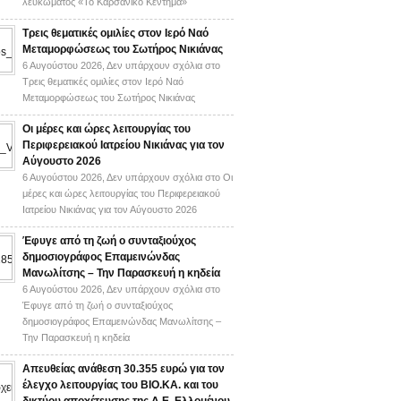
λευκώματος «Το Καρσάνικο Κέντημα»
Τρεις θεματικές ομιλίες στον Ιερό Ναό
Μεταμορφώσεως του Σωτήρος Νικιάνας
6 Αυγούστου 2026,
Δεν υπάρχουν σχόλια
στο
Τρεις θεματικές ομιλίες στον Ιερό Ναό
Μεταμορφώσεως του Σωτήρος Νικιάνας
Οι μέρες και ώρες λειτουργίας του
Περιφερειακού Ιατρείου Νικιάνας για τον
Αύγουστο 2026
6 Αυγούστου 2026,
Δεν υπάρχουν σχόλια
στο Οι
μέρες και ώρες λειτουργίας του Περιφερειακού
Ιατρείου Νικιάνας για τον Αύγουστο 2026
Έφυγε από τη ζωή ο συνταξιούχος
δημοσιογράφος Επαμεινώνδας
Μανωλίτσης – Την Παρασκευή η κηδεία
6 Αυγούστου 2026,
Δεν υπάρχουν σχόλια
στο
Έφυγε από τη ζωή ο συνταξιούχος
δημοσιογράφος Επαμεινώνδας Μανωλίτσης –
Την Παρασκευή η κηδεία
Απευθείας ανάθεση 30.355 ευρώ για τον
έλεγχο λειτουργίας του ΒΙΟ.ΚΑ. και του