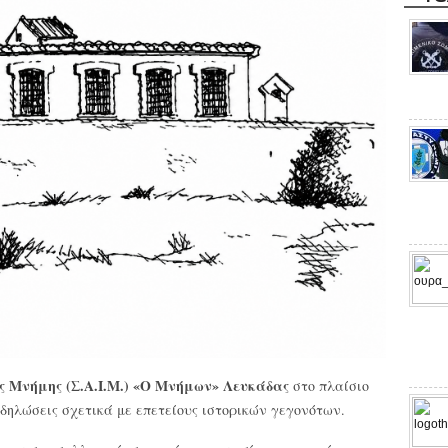
 Μνήμης (Σ.Α.Ι.Μ.) «Ο Μνήμων» Λευκάδας
στο πλαίσιο
δηλώσεις σχετικά με επετείους ιστορικών γεγονότων.