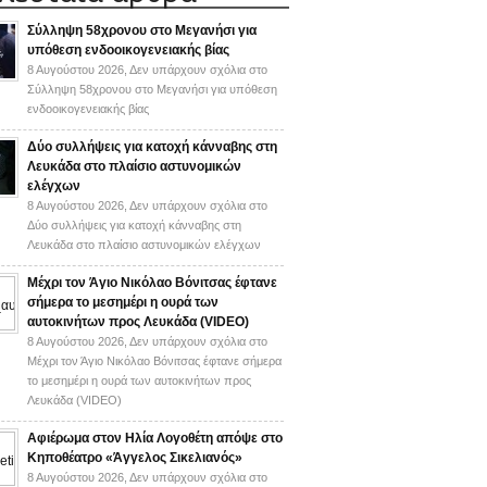
Σύλληψη 58χρονου στο Μεγανήσι για
υπόθεση ενδοοικογενειακής βίας
8 Αυγούστου 2026,
Δεν υπάρχουν σχόλια
στο
Σύλληψη 58χρονου στο Μεγανήσι για υπόθεση
ενδοοικογενειακής βίας
Δύο συλλήψεις για κατοχή κάνναβης στη
Λευκάδα στο πλαίσιο αστυνομικών
ελέγχων
8 Αυγούστου 2026,
Δεν υπάρχουν σχόλια
στο
Δύο συλλήψεις για κατοχή κάνναβης στη
Λευκάδα στο πλαίσιο αστυνομικών ελέγχων
Mέχρι τον Άγιο Νικόλαο Βόνιτσας έφτανε
σήμερα το μεσημέρι η ουρά των
αυτοκινήτων προς Λευκάδα (VIDEO)
8 Αυγούστου 2026,
Δεν υπάρχουν σχόλια
στο
Mέχρι τον Άγιο Νικόλαο Βόνιτσας έφτανε σήμερα
το μεσημέρι η ουρά των αυτοκινήτων προς
Λευκάδα (VIDEO)
Αφιέρωμα στον Ηλία Λογοθέτη απόψε στο
Κηποθέατρο «Άγγελος Σικελιανός»
8 Αυγούστου 2026,
Δεν υπάρχουν σχόλια
στο