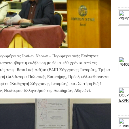
 Περιφέρειας Ιονίων Νήσων – Περιφερειακής Ενότητας
ατοποιήθηκε η εκδήλωση με θέμα «80 χρόνια από τις
ητές τους: Βασιλική Λάζου (ΕΔΙΠ Σύγχρονης Ιστορίας, Τμήμα
ή (Διδάκτορα Πολιτικής Επιστήμης, Πρόεδρο/Διευθύνοντα
αρίτη (Καθηγητή Σύγχρονης Ιστορίας), και Σωτήρη Ριζά
ας Νεώτερου Ελληνισμού της Ακαδημίας Αθηνών).