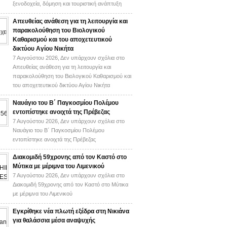
ξενοδοχεία, δόμηση και τουριστική ανάπτυξη
Απευθείας ανάθεση για τη λειτουργία και
παρακολούθηση του Βιολογικού
Καθαρισμού και του αποχετευτικού
δικτύου Αγίου Νικήτα
7 Αυγούστου 2026,
Δεν υπάρχουν σχόλια
στο
Απευθείας ανάθεση για τη λειτουργία και
παρακολούθηση του Βιολογικού Καθαρισμού και
του αποχετευτικού δικτύου Αγίου Νικήτα
Ναυάγιο του Β΄ Παγκοσμίου Πολέμου
εντοπίστηκε ανοιχτά της Πρέβεζας
7 Αυγούστου 2026,
Δεν υπάρχουν σχόλια
στο
Ναυάγιο του Β΄ Παγκοσμίου Πολέμου
εντοπίστηκε ανοιχτά της Πρέβεζας
Διακομιδή 59χρονης από τον Καστό στο
Μύτικα με μέριμνα του Λιμενικού
7 Αυγούστου 2026,
Δεν υπάρχουν σχόλια
στο
Διακομιδή 59χρονης από τον Καστό στο Μύτικα
με μέριμνα του Λιμενικού
Εγκρίθηκε νέα πλωτή εξέδρα στη Νικιάνα
για θαλάσσια μέσα αναψυχής