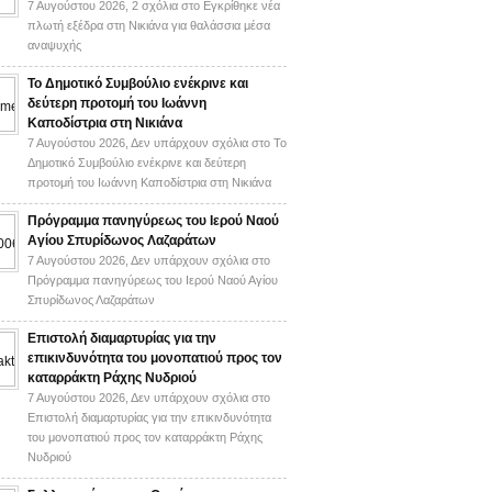
7 Αυγούστου 2026,
2 σχόλια
στο Εγκρίθηκε νέα
πλωτή εξέδρα στη Νικιάνα για θαλάσσια μέσα
αναψυχής
Το Δημοτικό Συμβούλιο ενέκρινε και
δεύτερη προτομή του Ιωάννη
Καποδίστρια στη Νικιάνα
7 Αυγούστου 2026,
Δεν υπάρχουν σχόλια
στο Το
Δημοτικό Συμβούλιο ενέκρινε και δεύτερη
προτομή του Ιωάννη Καποδίστρια στη Νικιάνα
Πρόγραμμα πανηγύρεως του Ιερού Ναού
Αγίου Σπυρίδωνος Λαζαράτων
7 Αυγούστου 2026,
Δεν υπάρχουν σχόλια
στο
Πρόγραμμα πανηγύρεως του Ιερού Ναού Αγίου
Σπυρίδωνος Λαζαράτων
Επιστολή διαμαρτυρίας για την
επικινδυνότητα του μονοπατιού προς τον
καταρράκτη Ράχης Νυδριού
7 Αυγούστου 2026,
Δεν υπάρχουν σχόλια
στο
Επιστολή διαμαρτυρίας για την επικινδυνότητα
του μονοπατιού προς τον καταρράκτη Ράχης
Νυδριού