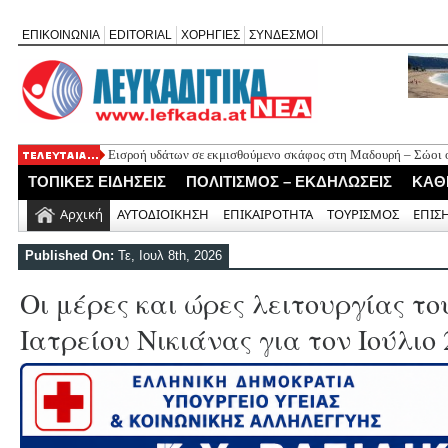
ΕΠΙΚΟΙΝΩΝΙΑ
EDITORIAL
ΧΟΡΗΓΙΕΣ
ΣΥΝΔΕΣΜΟΙ
Εισροή υδάτων σε εκμισθούμενο σκάφος στη Μαδουρή – Σώοι οι
ΣΧΟΛΙΟ ΣΤΟ ΔΗΜΟΣΙΕΥΜΑ: «Η Φαρμακολύτρια» του Αλέξανδ
ΤΟΠΙΚΕΣ ΕΙΔΗΣΕΙΣ
ΠΟΛΙΤΙΣΜΟΣ – ΕΚΔΗΛΩΣΕΙΣ
ΚΑΘ
Καλλιγωνίου (της Χριστίνας Μιχαλά)
Άγιος Νικήτας: Απορρίφθηκε αίτημα για φιλανθρωπική δράση 
Αρχική
ΑΥΤΟΔΙΟΙΚΗΣΗ
ΕΠΙΚΑΙΡΟΤΗΤΑ
ΤΟΥΡΙΣΜΟΣ
ΕΠΙΣ
Πανηγύρι της Παναγίας στον Αλέξανδρο με αφιέρωμα για τα 50
Νέο Τουριστικό Χωροταξικό: Τι αλλάζει σε Λευκάδα και Μεγανή
Published On:
Τε, Ιουλ 8th, 2026
και τουριστική ανάπτυξη
Οι μέρες και ώρες λειτουργίας τ
Ιατρείου Νικιάνας για τον Ιούλιο 