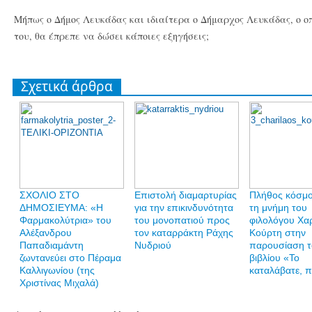
Μήπως ο Δήμος Λευκάδας και ιδιαίτερα ο Δήμαρχος Λευκάδας, ο ο
του, θα έπρεπε να δώσει κάποιες εξηγήσεις;
Σχετικά άρθρα
ΣΧΟΛΙΟ ΣΤΟ
Επιστολή διαμαρτυρίας
Πλήθος κόσμο
ΔΗΜΟΣΙΕΥΜΑ: «Η
για την επικινδυνότητα
τη μνήμη του
Φαρμακολύτρια» του
του μονοπατιού προς
φιλολόγου Χα
Αλέξανδρου
τον καταρράκτη Ράχης
Κούρτη στην
Παπαδιαμάντη
Νυδριού
παρουσίαση τ
ζωντανεύει στο Πέραμα
βιβλίου «Το
Καλλιγωνίου (της
καταλάβατε, π
Χριστίνας Μιχαλά)