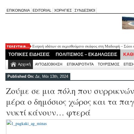
ΕΠΙΚΟΙΝΩΝΙΑ
EDITORIAL
ΧΟΡΗΓΙΕΣ
ΣΥΝΔΕΣΜΟΙ
Εισροή υδάτων σε εκμισθούμενο σκάφος στη Μαδουρή – Σώοι οι
ΣΧΟΛΙΟ ΣΤΟ ΔΗΜΟΣΙΕΥΜΑ: «Η Φαρμακολύτρια» του Αλέξανδ
ΤΟΠΙΚΕΣ ΕΙΔΗΣΕΙΣ
ΠΟΛΙΤΙΣΜΟΣ – ΕΚΔΗΛΩΣΕΙΣ
ΚΑΘ
Καλλιγωνίου (της Χριστίνας Μιχαλά)
Άγιος Νικήτας: Απορρίφθηκε αίτημα για φιλανθρωπική δράση 
Αρχική
ΑΥΤΟΔΙΟΙΚΗΣΗ
ΕΠΙΚΑΙΡΟΤΗΤΑ
ΤΟΥΡΙΣΜΟΣ
ΕΠΙΣ
Πανηγύρι της Παναγίας στον Αλέξανδρο με αφιέρωμα για τα 50
Νέο Τουριστικό Χωροταξικό: Τι αλλάζει σε Λευκάδα και Μεγανή
Published On:
Δε, Μάι 13th, 2024
και τουριστική ανάπτυξη
Ζούμε σε μια πόλη που συρρικνών
μέρα ο δημόσιος χώρος και τα πα
νυκτί κάνουν… φτερά