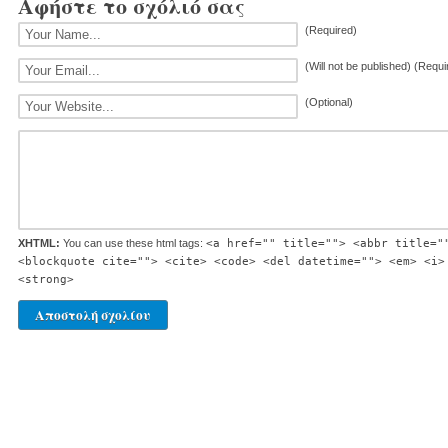
Αφήστε το σχόλιό σας
(Required)
(Will not be published) (Requi
(Optional)
XHTML:
You can use these html tags:
<a href="" title=""> <abbr title="
<blockquote cite=""> <cite> <code> <del datetime=""> <em> <i>
<strong>