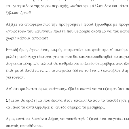
και γιαγιάδων της γύρω περιοχής, «κάποιος» μάλλον δεν κοιμάται
ξήλωσε ξανά!
Αξίζει να αναφέρω πως την προηγούμενη φορά ξηλώθηκε με προφ
«γνωστού» του «άυπνου» πολίτη που θεώρησε σκόπιμο να του κάνε
χωρίς κάποια απόφαση.
Επειδή όμως έγινε ένας μικρός «σαματάς» και φτάσαμε ν΄ ακούμε
μελέτη από Αρχιτέκτονα για το που θα επανατοποθετηθεί το παγ
συγκεκριμένη….), τελικά σε ανθρώπινο επίπεδο θεωρήθηκε πως όλ
έτσι μετά βασάνων…… το παγκάκι (έστω το ένα…) επανήλθε στη θ
γειτονιάς.
Απ΄ ότι φαίνεται όμως «κάποιος» έβαλε σκοπό να το εξαφανίσει
Σήμερα σε ερώτημα που έκανα στον υπάλληλο που το τοποθέτησε 
και πως το αντιλήφθηκε κ΄ αυτός σήμερα το μεσημέρι.
Ας φροντίσει λοιπόν ο Δήμος να τοποθετηθεί ξανά ένα παγκάκι εκ
παντός υπευθύνου».