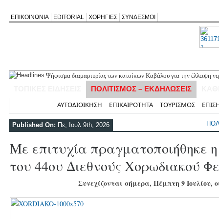
ΕΠΙΚΟΙΝΩΝΙΑ
EDITORIAL
ΧΟΡΗΓΙΕΣ
ΣΥΝΔΕΣΜΟΙ
Ψήφισμα διαμαρτυρίας των κατοίκων Καβάλου για την έλλειψη νε
«Έφυγε» σε ηλικία 74 ετών ο ηθοποιός Νίκος Καλογερόπουλος
ΤΟΠΙΚΕΣ ΕΙΔΗΣΕΙΣ
ΠΟΛΙΤΙΣΜΟΣ – ΕΚΔΗΛΩΣΕΙΣ
ΚΑΘ
Η Λευκάδα τίμησε τον δικό της Ηλία Λογοθέτη σε μια βραδιά γεμ
Θεία Λειτουργία για τους απόδημους Αλεξανδρίτες στον Άγιο Γεώ
Αρχική
ΑΥΤΟΔΙΟΙΚΗΣΗ
ΕΠΙΚΑΙΡΟΤΗΤΑ
ΤΟΥΡΙΣΜΟΣ
ΕΠΙΣ
Σύλληψη 58χρονου στο Μεγανήσι για υπόθεση ενδοοικογενειακής
ΠΟΛ
Published On:
Πε, Ιουλ 9th, 2026
Με επιτυχία πραγματοποιήθηκε η
του 44ου Διεθνούς Χορωδιακού Φ
Συνεχίζονται σήμερα, Πέμπτη 9 Ιουλίου, ο