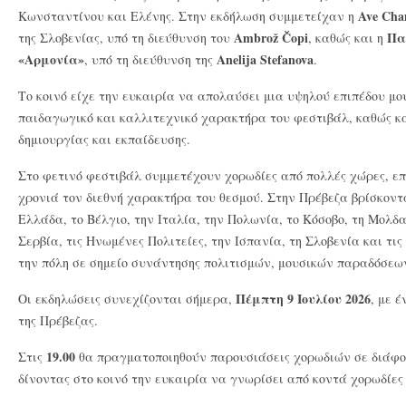
Ave Cha
Κωνσταντίνου και Ελένης. Στην εκδήλωση συμμετείχαν η
Ambrož Čopi
Πα
της Σλοβενίας, υπό τη διεύθυνση του
, καθώς και η
«Αρμονία»
Anelija Stefanova
, υπό τη διεύθυνση της
.
Το κοινό είχε την ευκαιρία να απολαύσει μια υψηλού επιπέδου μου
παιδαγωγικό και καλλιτεχνικό χαρακτήρα του φεστιβάλ, καθώς κα
δημιουργίας και εκπαίδευσης.
Στο φετινό φεστιβάλ συμμετέχουν χορωδίες από πολλές χώρες, επ
χρονιά τον διεθνή χαρακτήρα του θεσμού. Στην Πρέβεζα βρίσκον
Ελλάδα, το Βέλγιο, την Ιταλία, την Πολωνία, το Κόσοβο, τη Μολδα
Σερβία, τις Ηνωμένες Πολιτείες, την Ισπανία, τη Σλοβενία και τι
την πόλη σε σημείο συνάντησης πολιτισμών, μουσικών παραδόσεων
Πέμπτη 9 Ιουλίου 2026
Οι εκδηλώσεις συνεχίζονται σήμερα,
, με 
της Πρέβεζας.
19.00
Στις
θα πραγματοποιηθούν παρουσιάσεις χορωδιών σε διάφορ
δίνοντας στο κοινό την ευκαιρία να γνωρίσει από κοντά χορωδίες