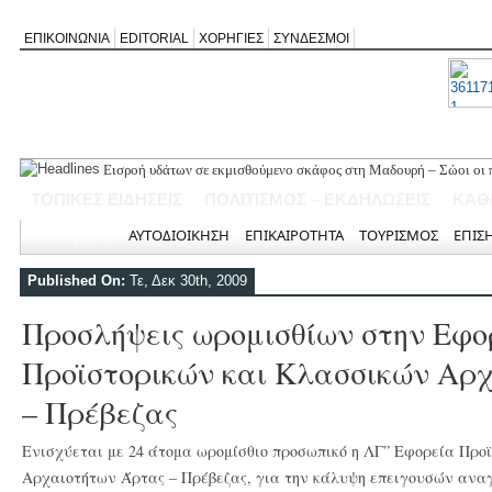
ΕΠΙΚΟΙΝΩΝΙΑ
EDITORIAL
ΧΟΡΗΓΙΕΣ
ΣΥΝΔΕΣΜΟΙ
Εισροή υδάτων σε εκμισθούμενο σκάφος στη Μαδουρή – Σώοι οι π
ΣΧΟΛΙΟ ΣΤΟ ΔΗΜΟΣΙΕΥΜΑ: «Η Φαρμακολύτρια» του Αλέξανδρου
ΤΟΠΙΚΕΣ ΕΙΔΗΣΕΙΣ
ΠΟΛΙΤΙΣΜΟΣ – ΕΚΔΗΛΩΣΕΙΣ
ΚΑΘ
Καλλιγωνίου (της Χριστίνας Μιχαλά)
Άγιος Νικήτας: Απορρίφθηκε αίτημα για φιλανθρωπική δράση στ
Αρχική
ΑΥΤΟΔΙΟΙΚΗΣΗ
ΕΠΙΚΑΙΡΟΤΗΤΑ
ΤΟΥΡΙΣΜΟΣ
ΕΠΙΣ
Πανηγύρι της Παναγίας στον Αλέξανδρο με αφιέρωμα για τα 50 χ
Νέο Τουριστικό Χωροταξικό: Τι αλλάζει σε Λευκάδα και Μεγανήσι
Published On:
Τε, Δεκ 30th, 2009
και τουριστική ανάπτυξη
Προσλήψεις ωρομισθίων στην Εφο
Προϊστορικών και Κλασσικών Αρ
– Πρέβεζας
Ενισχύεται με 24 άτομα ωρομίσθιο προσωπικό η ΛΓ” Εφορεία Προ
Αρχαιοτήτων Άρτας – Πρέβεζας, για την κάλυψη επειγουσών ανα