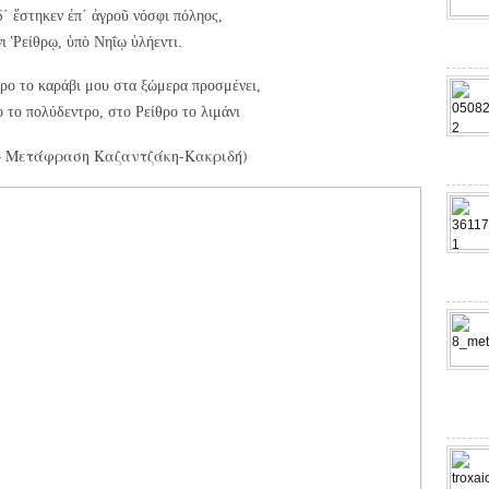
δ΄ ἕστηκεν ἐπ΄ ἀγροῦ νόσφι πόληος,
νι Ῥείθρῳ, ὑπὸ Νηΐῳ ὑλήεντι.
ρο το καράβι μου στα ξώμερα προσμένει,
 το πολύδεντρο, στο Ρείθρο το λιμάνι
7 – Μετάφραση Καζαντζάκη-Κακριδή)