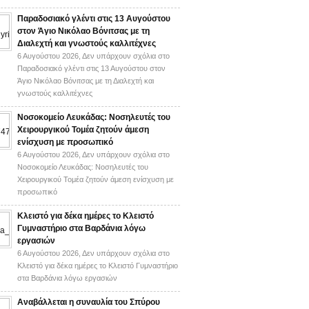
Παραδοσιακό γλέντι στις 13 Αυγούστου
στον Άγιο Νικόλαο Βόνιτσας με τη
Διαλεχτή και γνωστούς καλλιτέχνες
6 Αυγούστου 2026,
Δεν υπάρχουν σχόλια
στο
Παραδοσιακό γλέντι στις 13 Αυγούστου στον
Άγιο Νικόλαο Βόνιτσας με τη Διαλεχτή και
γνωστούς καλλιτέχνες
Νοσοκομείο Λευκάδας: Νοσηλευτές του
Χειρουργικού Τομέα ζητούν άμεση
ενίσχυση με προσωπικό
6 Αυγούστου 2026,
Δεν υπάρχουν σχόλια
στο
Νοσοκομείο Λευκάδας: Νοσηλευτές του
Χειρουργικού Τομέα ζητούν άμεση ενίσχυση με
προσωπικό
Κλειστό για δέκα ημέρες το Κλειστό
Γυμναστήριο στα Βαρδάνια λόγω
εργασιών
6 Αυγούστου 2026,
Δεν υπάρχουν σχόλια
στο
Κλειστό για δέκα ημέρες το Κλειστό Γυμναστήριο
στα Βαρδάνια λόγω εργασιών
Αναβάλλεται η συναυλία του Σπύρου