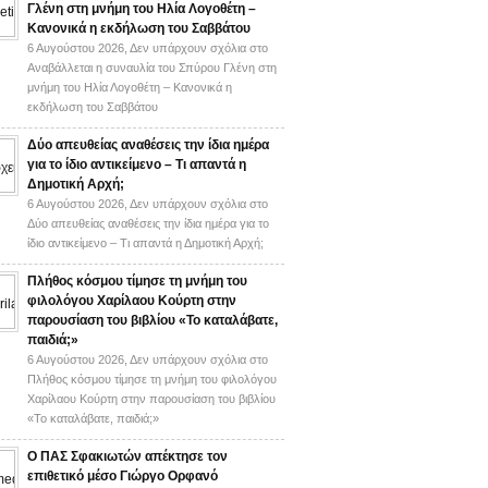
Γλένη στη μνήμη του Ηλία Λογοθέτη –
Κανονικά η εκδήλωση του Σαββάτου
6 Αυγούστου 2026,
Δεν υπάρχουν σχόλια
στο
Αναβάλλεται η συναυλία του Σπύρου Γλένη στη
μνήμη του Ηλία Λογοθέτη – Κανονικά η
εκδήλωση του Σαββάτου
Δύο απευθείας αναθέσεις την ίδια ημέρα
για το ίδιο αντικείμενο – Τι απαντά η
Δημοτική Αρχή;
6 Αυγούστου 2026,
Δεν υπάρχουν σχόλια
στο
Δύο απευθείας αναθέσεις την ίδια ημέρα για το
ίδιο αντικείμενο – Τι απαντά η Δημοτική Αρχή;
Πλήθος κόσμου τίμησε τη μνήμη του
φιλολόγου Χαρίλαου Κούρτη στην
παρουσίαση του βιβλίου «Το καταλάβατε,
παιδιά;»
6 Αυγούστου 2026,
Δεν υπάρχουν σχόλια
στο
Πλήθος κόσμου τίμησε τη μνήμη του φιλολόγου
Χαρίλαου Κούρτη στην παρουσίαση του βιβλίου
«Το καταλάβατε, παιδιά;»
Ο ΠΑΣ Σφακιωτών απέκτησε τον
επιθετικό μέσο Γιώργο Ορφανό