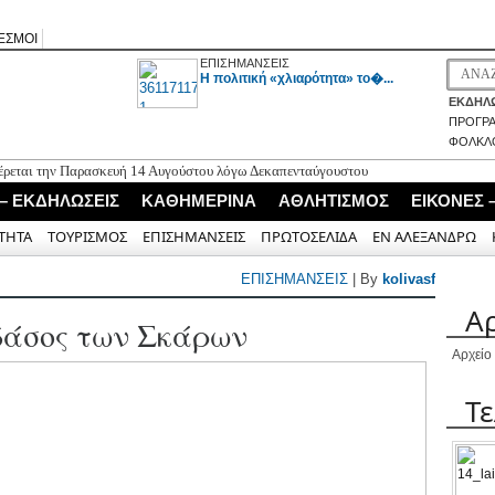
ΕΣΜΟΙ
ΕΠΙΣΗΜΑΝΣΕΙΣ
H πολιτική «χλιαρότητα» το�...
ΕΚΔΗΛΩ
ΠΡΟΓΡ
ΦΟΛΚΛ
φέρεται την Παρασκευή 14 Αυγούστου λόγω Δεκαπενταύγουστου
 Μεγανήσι Λευκάδας
 – ΕΚΔΗΛΩΣΕΙΣ
ΚΑΘΗΜΕΡΙΝΑ
ΑΘΛΗΤΙΣΜΟΣ
ΕΙΚΟΝΕΣ 
0 αντίτυπα του λευκώματος «Το Καρσάνικο Κέντημα»
ό Ναό Μεταμορφώσεως του Σωτήρος Νικιάνας
ΤΗΤΑ
ΤΟΥΡΙΣΜΟΣ
ΕΠΙΣΗΜΑΝΣΕΙΣ
ΠΡΩΤΟΣΕΛΙΔΑ
ΕΝ ΑΛΕΞΑΝΔΡΩ
Περιφερειακού Ιατρείου Νικιάνας για τον Αύγουστο 2026
ΕΠΙΣΗΜΑΝΣΕΙΣ
| By
kolivasf
Α
δάσος των Σκάρων
Αρχείο
Τ