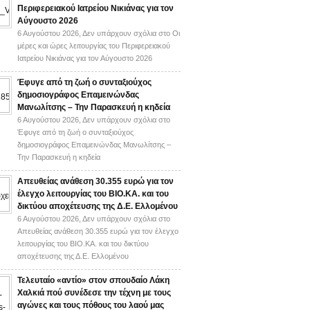
Περιφερειακού Ιατρείου Νικιάνας για τον
Αύγουστο 2026
6 Αυγούστου 2026,
Δεν υπάρχουν σχόλια
στο Οι
μέρες και ώρες λειτουργίας του Περιφερειακού
Ιατρείου Νικιάνας για τον Αύγουστο 2026
Έφυγε από τη ζωή ο συνταξιούχος
δημοσιογράφος Επαμεινώνδας
Μανωλίτσης – Την Παρασκευή η κηδεία
6 Αυγούστου 2026,
Δεν υπάρχουν σχόλια
στο
Έφυγε από τη ζωή ο συνταξιούχος
δημοσιογράφος Επαμεινώνδας Μανωλίτσης –
Την Παρασκευή η κηδεία
Απευθείας ανάθεση 30.355 ευρώ για τον
έλεγχο λειτουργίας του ΒΙΟ.ΚΑ. και του
δικτύου αποχέτευσης της Δ.Ε. Ελλομένου
6 Αυγούστου 2026,
Δεν υπάρχουν σχόλια
στο
Απευθείας ανάθεση 30.355 ευρώ για τον έλεγχο
λειτουργίας του ΒΙΟ.ΚΑ. και του δικτύου
αποχέτευσης της Δ.Ε. Ελλομένου
Τελευταίο «αντίο» στον σπουδαίο Λάκη
Χαλκιά πού συνέδεσε την τέχνη με τους
αγώνες και τους πόθους του λαού μας