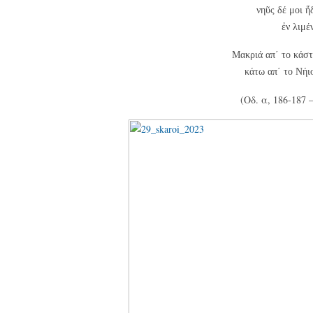
νηῦς δέ μοι ἥ
ἐν λιμέ
Μακριά απ΄ το κάστ
κάτω απ΄ το Νήιο
(Οδ. α, 186-18