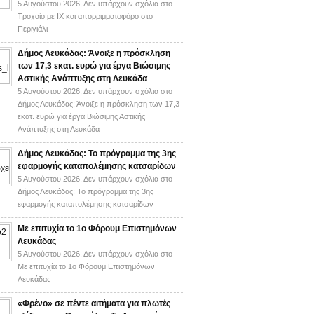
5 Αυγούστου 2026,
Δεν υπάρχουν σχόλια
στο
Τροχαίο με ΙΧ και απορριμματοφόρο στο
Περιγιάλι
Δήμος Λευκάδας: Άνοιξε η πρόσκληση
των 17,3 εκατ. ευρώ για έργα Βιώσιμης
Αστικής Ανάπτυξης στη Λευκάδα
5 Αυγούστου 2026,
Δεν υπάρχουν σχόλια
στο
Δήμος Λευκάδας: Άνοιξε η πρόσκληση των 17,3
εκατ. ευρώ για έργα Βιώσιμης Αστικής
Ανάπτυξης στη Λευκάδα
Δήμος Λευκάδας: Το πρόγραμμα της 3ης
εφαρμογής καταπολέμησης κατσαρίδων
5 Αυγούστου 2026,
Δεν υπάρχουν σχόλια
στο
Δήμος Λευκάδας: Το πρόγραμμα της 3ης
εφαρμογής καταπολέμησης κατσαρίδων
Με επιτυχία το 1ο Φόρουμ Επιστημόνων
Λευκάδας
5 Αυγούστου 2026,
Δεν υπάρχουν σχόλια
στο
Με επιτυχία το 1ο Φόρουμ Επιστημόνων
Λευκάδας
«Φρένο» σε πέντε αιτήματα για πλωτές