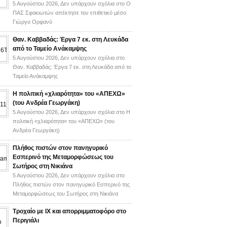
5 Αυγούστου 2026,
Δεν υπάρχουν σχόλια
στο Ο
ΠΑΣ Σφακιωτών απέκτησε τον επιθετικό μέσο
Γιώργο Ορφανό
Θαν. Καββαδάς: Έργα 7 εκ. στη Λευκάδα
από το Ταμείο Ανάκαμψης
5 Αυγούστου 2026,
Δεν υπάρχουν σχόλια
στο
Θαν. Καββαδάς: Έργα 7 εκ. στη Λευκάδα από το
Ταμείο Ανάκαμψης
H πολιτική «χλιαρότητα» του «AΠΕΧΩ»
(του Ανδρέα Γεωργάκη)
5 Αυγούστου 2026,
Δεν υπάρχουν σχόλια
στο H
πολιτική «χλιαρότητα» του «AΠΕΧΩ» (του
Ανδρέα Γεωργάκη)
Πλήθος πιστών στον πανηγυρικό
Εσπερινό της Μεταμορφώσεως του
Σωτήρος στη Νικιάνα
5 Αυγούστου 2026,
Δεν υπάρχουν σχόλια
στο
Πλήθος πιστών στον πανηγυρικό Εσπερινό της
Μεταμορφώσεως του Σωτήρος στη Νικιάνα
Τροχαίο με ΙΧ και απορριμματοφόρο στο
Περιγιάλι