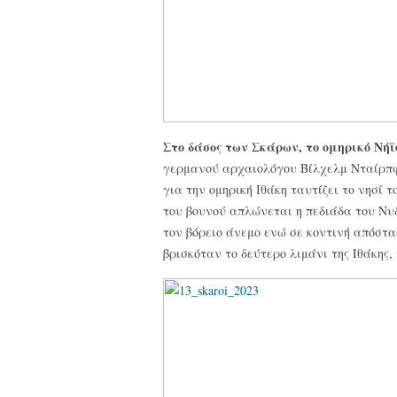
Στο δάσος των Σκάρων, το ομηρικό Νήϊ
γερμανού αρχαιολόγου Βίλχελμ Νταίρπφελ
για την ομηρική Ιθάκη ταυτίζει το νησί 
του βουνού απλώνεται η πεδιάδα του Νυδρ
τον βόρειο άνεμο ενώ σε κοντινή απόστα
βρισκόταν το δεύτερο λιμάνι της Ιθάκης,