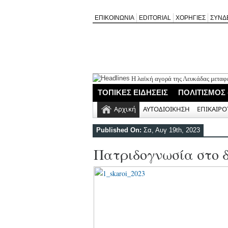
ΕΠΙΚΟΙΝΩΝΙΑ
EDITORIAL
ΧΟΡΗΓΙΕΣ
ΣΥΝΔ
Η λαϊκή αγορά της Λευκάδας μετα
Εορτασμός της Μεταμόρφωσης στο
ΤΟΠΙΚΕΣ ΕΙΔΗΣΕΙΣ
ΠΟΛΙΤΙΣΜΟΣ
Ο Δήμος Λευκάδας προμηθεύεται 4
Τρεις θεματικές ομιλίες στον Ιερ
Αρχική
ΑΥΤΟΔΙΟΙΚΗΣΗ
ΕΠΙΚΑΙΡΟ
Οι μέρες και ώρες λειτουργίας του 
Published On:
Σα, Αυγ 19th, 2023
Πατριδογνωσία στο 