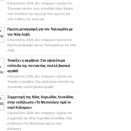
6 Αυγούστου 2026,
Δεν υπάρχουν σχόλια
στο
Τελευταίο «αντίο» στον σπουδαίο Λάκη Χαλκιά
πού συνέδεσε την τέχνη με τους αγώνες και
τους πόθους του λαού μας
Πρώτη μεταγραφή για τον Τηλυκράτη με
τον Νόα Λεβή
6 Αυγούστου 2026,
Δεν υπάρχουν σχόλια
στο
Πρώτη μεταγραφή για τον Τηλυκράτη με τον Νόα
Λεβή
Τσακίζει η ακρίβεια: Στα υψηλότερα
επίπεδα της πενταετίας πολλά βασικά
αγαθά!
6 Αυγούστου 2026,
Δεν υπάρχουν σχόλια
στο
Τσακίζει η ακρίβεια: Στα υψηλότερα επίπεδα της
πενταετίας πολλά βασικά αγαθά!
Συμμετοχή της Νέας Χορωδίας Λευκάδας
στην εκδήλωση «Το Μεσολόγγι τιμά το
νησί Κάλαμος»
6 Αυγούστου 2026,
Δεν υπάρχουν σχόλια
στο
Συμμετοχή της Νέας Χορωδίας Λευκάδας στην
εκδήλωση «Το Μεσολόγγι τιμά το νησί
Κάλαμος»