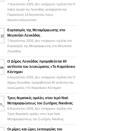
7 Αυγούστου 2026,
Δεν υπάρχουν σχόλια
στο Η
λαϊκή αγορά της Λευκάδας μεταφέρεται την
Παρασκευή 14 Αυγούστου λόγω
Δεκαπενταύγουστου
Εορτασμός της Μεταμόρφωσης στο
Μεγανήσι Λευκάδας
7 Αυγούστου 2026,
Δεν υπάρχουν σχόλια
στο
Εορτασμός της Μεταμόρφωσης στο Μεγανήσι
Λευκάδας
Ο Δήμος Λευκάδας προμηθεύεται 40
αντίτυπα του λευκώματος «Το Καρσάνικο
Κέντημα»
6 Αυγούστου 2026,
Δεν υπάρχουν σχόλια
στο Ο
Δήμος Λευκάδας προμηθεύεται 40 αντίτυπα του
λευκώματος «Το Καρσάνικο Κέντημα»
Τρεις θεματικές ομιλίες στον Ιερό Ναό
Μεταμορφώσεως του Σωτήρος Νικιάνας
6 Αυγούστου 2026,
Δεν υπάρχουν σχόλια
στο
Τρεις θεματικές ομιλίες στον Ιερό Ναό
Μεταμορφώσεως του Σωτήρος Νικιάνας
Οι μέρες και ώρες λειτουργίας του